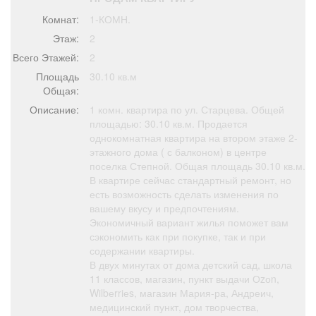
Афиша
Обучение
Проекты
Комнат:
1-КОМН.
Этаж:
2
Всего Этажей:
2
Площадь
30.10 кв.м
Товары
Поздравления
Погода
Общая:
Описание:
1 комн. квартира по ул. Старцева. Общей
площадью: 30.10 кв.м. Продается
однокомнатная квартира на втором этаже 2-
этажного дома ( с балконом) в центре
поселка Степной. Общая площадь 30.10 кв.м.
ТВ программа
Я - пенсионер
В квартире сейчас стандартный ремонт, но
есть возможность сделать изменения по
вашему вкусу и предпочтениям.
Экономичный вариант жилья поможет вам
сэкономить как при покупке, так и при
содержании квартиры.
В двух минутах от дома детский сад, школа
11 классов, магазин, пункт выдачи Оzоn,
Wilbеrriеs, магазин Мария-ра, Андреич,
медицинский пункт, дом творчества,