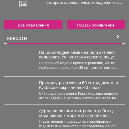
батареи,
ванны, печки, холодильники, ...
Все объявления
Подать объявление
НОВОСТИ
Наши молодые семьи начали активно
пользоваться пунктами проката вещей
для новорожденных.
На прошлой неделе приняли решение, что все
кузбасские родители до 35 лет включительно
могут стать...
Прямая угроза жизни 60 сотрудникам: в
Кузбассе закрыли еще 3 шахты
Сибирское управление Ростехнадзора подвело
итоги недели на угольных шахтах Кузбасса. Как
сообщает официальный представитель...
Держу на личном контроле отработку
обращений, которые поступили во
время прямого эфира 28 июля.
Главы городов и руководители профильных
ведомств отчитываются о проведенных работах,