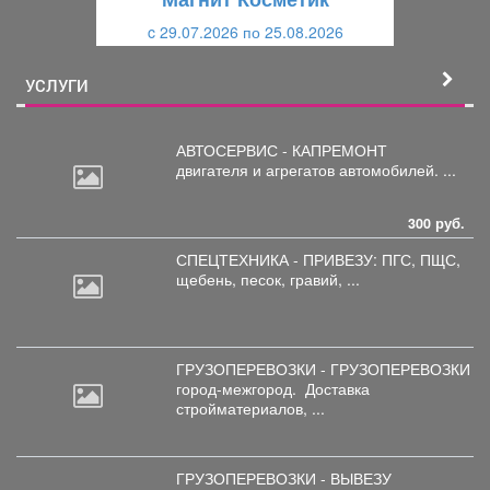
и
й
c 29.07.2026 по 25.08.2026
й
УСЛУГИ
АВТОСЕРВИС - КАПРЕМОНТ
двигателя
и агрегатов автомобилей. ...
300 руб.
СПЕЦТЕХНИКА - ПРИВЕЗУ: ПГС,
ПЩС,
щебень, песок, гравий, ...
ГРУЗОПЕРЕВОЗКИ - ГРУЗОПЕРЕВОЗКИ
город-межгород.
Доставка
стройматериалов, ...
ГРУЗОПЕРЕВОЗКИ - ВЫВЕЗУ