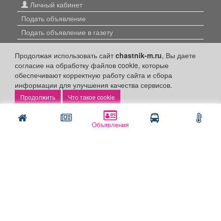
Личный кабинет
Подать объявление
Подать объявление в газету
Поздравить
Продолжая использовать сайт
chastnik-m.ru
, Вы даете
Скачать газету "Частник-М"
согласие на обработку файлов cookie, которые
обеспечивают корректную работу сайта и сбора
Рекламодателям:
информации для улучшения качества сервисов.
Что такое cookie
Бизнес-кабинет
Заказать рекламу
Объявления
Оплата услуг:
Расценки
Оплатить
Наши ресурсы:
Газета "Частник-М"
Сайт chastnik-m.ru