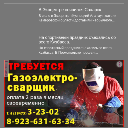
обязательно подтверждают их фото и...
В Экоцентре появился Сахарок
В июле в Экоцентр «Кузнецкий Алатау» жители
Кемеровской области доставили необычного
гостя - крошечного косуленка,...
На спортивный праздник съехались со
всего Кузбасса.
На спортивный праздник съехались со всего
Кузбасса. В Прокопьевске прошел
традиционный турнир по теннису. 🥎...
реклама