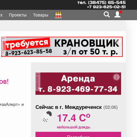
тел. (38475) 65-545
+7 923-625-02-51
х
Проекты
Товары
реклама
реклама
ов!
изаАлерт» и
Сейчас в г. Междуреченск
(02:06)
o
17.4 C
небольшой дождь
Подробнее