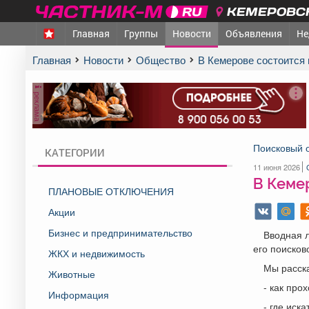
КЕМЕРОВСК
Главная
Группы
Новости
Объявления
Не
Главная
Новости
Общество
В Кемерове состоится
реклама
Поисковый 
КАТЕГОРИИ
11 июня 2026
В Кемер
ПЛАНОВЫЕ ОТКЛЮЧЕНИЯ
Акции
Бизнес и предпринимательство
Вводная л
его поисков
ЖКХ и недвижимость
Мы расск
Животные
- как про
Информация
- где иск