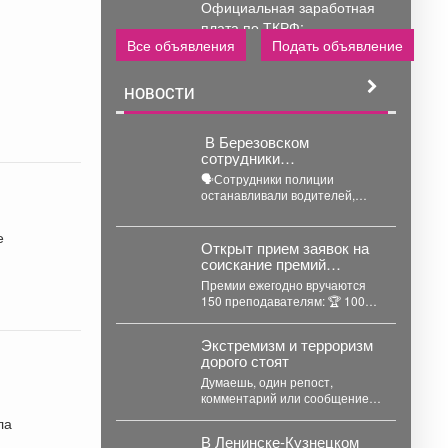
Официальная заработная
плата по ТКРФ;
Все объявления
Подать объявление
социальные гарантии и
уверенность в...
НОВОСТИ
‍ В Березовском
сотрудники
Госавтоинспекции и
🗣Сотрудники полиции
представители РЖД
останавливали водителей,
провели совместный
призывали соблюдать правила
рейд
проезда железнодорожных
е
переездов и не создавать
Открыт прием заявок на
аварийных ситуаций....
соискание премий
Президента Российской
Премии ежегодно вручаются
Федерации для
150 преподавателям: 🏆 100
преподавателей в
преподавателям ДШИ (по 500
области музыкального
тыс. руб.), ...
искусства в 2026 году.
Экстремизм и терроризм
дорого стоят
Думаешь, один репост,
комментарий или сообщение
ничего не изменят? На самом
ла
деле у каждого
В Ленинске-Кузнецком
противоправного...