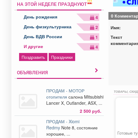
НА ЭТОЙ НЕДЕЛЕ ПРАЗДНУЮТ
0 Коммента
День рождения
4
День физкультурника
2
Имя:
День ВДВ России
Текст
1
комментари
И другие
4
Поздравить
Праздники
ОБЪЯВЛЕНИЯ
ПРОДАМ - МОТОР
ТОВАРЫ, СКИД
отопителя
салона Mitsubishi
Lancer X, Outlander, ASX, ...
2 500 руб.
ПРОДАМ - Xiomi
Redmy
Note 8, состояние
Готовые т
хорошее, ...