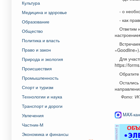
Культура
- о необ
Медицина и здоровье
- как пра
Образование
Ответим 
Общество
настроение
Политика и власть
Встречаем
Право и закон
«Goodline»)
Для участ
Природа и экология
https://for
Происшествия
Обратите 
Промышленность
Остались 
Спорт и туризм
направления
Технологии и наука
Фото: VK
Транспорт и дороги
MAX-кан
Увлечения
Частник-М
реклама
Экономика и финансы