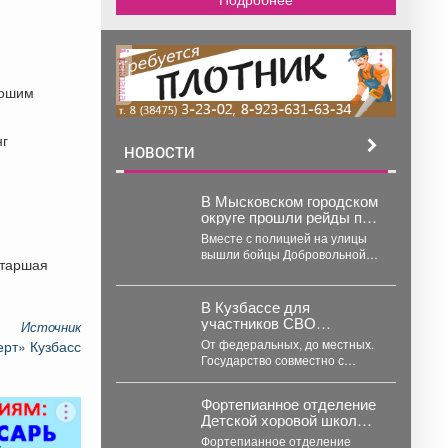
реклама
рошим
нг
НОВОСТИ
В Мысковском городском
округе прошли рейды по
охране общественного
Вместе с полицией на улицы
порядка.
вышли бойцы Добровольной
старшая
народной дружины «Рать» -
активные граждане, для...
В Кузбассе для
участников СВО
Источник
действуют более 50 мер
От федеральных, до местных.
рт» Кузбасс
социальной поддержки.
Государство совместно с
фондом «Защитники
Отечества» делают все, чтобы
Фортепианное отделение
бойцы как...
Детской хоровой школы
№ 52 имени Татьяны
Фортепианное отделение