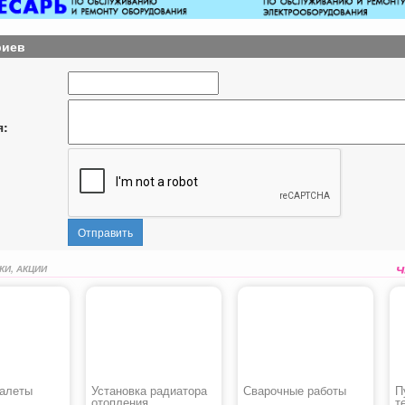
риев
я:
Отправить
КИ, АКЦИИ
уалеты
Установка радиатора
Сварочные работы
П
отопления
т