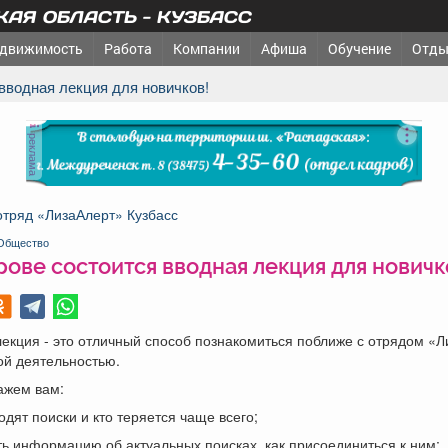
АЯ ОБЛАСТЬ - КУЗБАСС
движимость
Работа
Компании
Афиша
Обучение
Отды
 вводная лекция для новичков!
реклама
отряд «ЛизаАлерт» Кузбасс
Общество
ове состоится вводная лекция для новичк
екция - это отличный способ познакомиться поближе с отрядом «Л
ой деятельностью.
ажем вам:
ходят поиски и кто теряется чаще всего;
ать информацию об актуальных поисках, как присоединиться к ним;