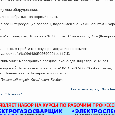
ходимом оборудовании;
вильно собраться на первый поиск.
на все интересующие вопросы, поделимся знаниями, опытом и хо
м!
ся: г. Кемерово, 18 июня в 18:30, пр-кт Советский, д. 49а (Коворки
.
ия просим пройти короткую регистрацию по ссылке:
ms.yandex.ru/u/6a296480505690001cd117d3
внимание: мероприятие предназначено для лиц старше 18 лет.
вопросы? Позвоните или напишите: 8-913-407-08-76 - Анастасия, 
 «Новичковая» в Кемеровской области.
 Поисковый отряд "ЛизаАлерт" Кузбасс
Поисковый отряд «ЛизаАле
ал "Новости"