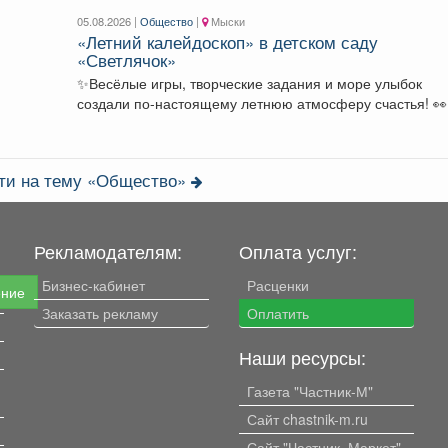
05.08.2026 |
Общество
|
Мыски
«Летний калейдоскоп» в детском саду
«Светлячок»
✨Весёлые игры, творческие задания и море улыбок
создали по-настоящему летнюю атмосферу счастья! 👀Кто
принял...
сти на тему «Общество»
Рекламодателям:
Оплата услуг:
Бизнес-кабинет
Расценки
ение
Заказать рекламу
Оплатить
Наши ресурсы:
Газета "Частник-М"
Сайт chastnik-m.ru
Сайт "Частник. Маркет"