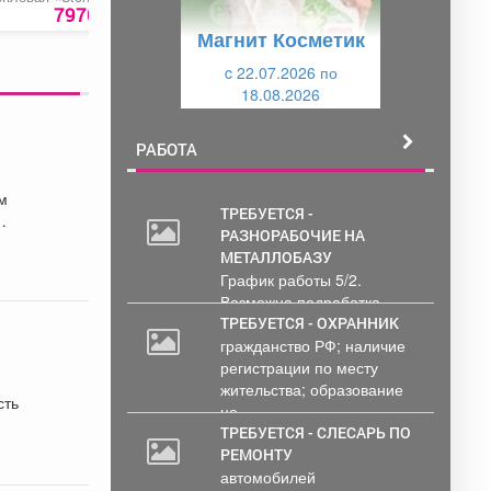
у
щ
0»
BHDP-10»
водоснабжения до
7970 руб.
22990 руб.
5000 ру
диаметра 20 - 25 м
Магнит Косметик
щ
и
и
c 22.07.2026 по
й
18.08.2026
й
РАБОТА
м
ТРЕБУЕТСЯ -
РАЗНОРАБОЧИЕ НА
МЕТАЛЛОБАЗУ
График работы 5/2.
Возможна подработка..
ТРЕБУЕТСЯ - ОХРАННИК
гражданство РФ; наличие
регистрации по месту
жительства; образование
сть
не...
ТРЕБУЕТСЯ - СЛЕСАРЬ ПО
РЕМОНТУ
автомобилей