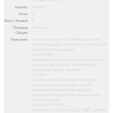
Афиша
Обучение
Проекты
Комнат:
4-КОМН.
Этаж:
3
Всего Этажей:
5
Площадь
60.40 кв.м
Товары
Поздравления
Погода
Общая:
Описание:
4 комн. квартира по ул. Ленина проспект.
Общей площадью: 60.40 кв.м. 4-х комнатная
квартира напротив Цирка.
О КВАРТИРЕ-
Комфортный 3-ий этаж, пластиковые окна с
ТВ программа
Я - пенсионер
видом на обе стороны, алюминиевые
радиаторы. Балкон застеклён.
О ДОМЕ-
Дом расположен в стороне от проезжей
части, вне проездных дорог, со всей
необходимой инфраструктурой для
комфортной жизни. Вокруг дома ухожено,
чистый подъезд.
ИНФРАСТРУКТУРА-
Всё рядом. ТРЦ Променад 3, ЦИРК, детские