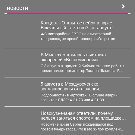
НОВОСТИ
Концерт «Открытое небо» в парке
Вокзальный - лето поёт и танцует!
☁️В микрорайоне ГРЭС на атмосферной
танцплощадке прошёл концерт «Открытое
небо». Под летние ритмы с радостью...
В Мысках открылась выставка
акварелей «Воспоминания».
С 3 августа в городской библиотеке свои работы
представляет архитектор Тамара Шлыкова. В
экспозиции...
5 августа в Междуреченске
запланированы отключения.
Подробности - в карточках. ️ В случае аварий
звоните в ЕДДС: 4-21-73 или 4-21-39
Новокузнечанам ответили, почему
нельзя заняться спортом на площадке
лицея
Новокузнечанин Сергей пожаловался под
постом губернатора, что в его жилом комплексе
«Новый город» нет оборудованных...