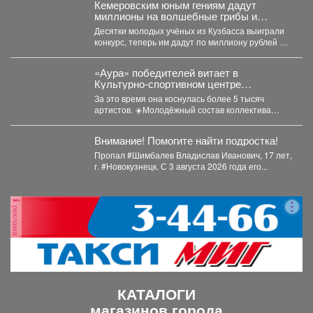
Кемеровским юным гениям дадут
пожарить шашлыки на
миллионы на волшебные грибы и
свежем воздухе. Условия
чудных птиц
Десятки молодых учёных из Кузбасса выиграли
сделки: документы
конкурс, теперь им дадут по миллиону рублей на
полностью готовы к
их...
продаже. Квартира
«Аура» победителей витает в
подходит под все виды
Культурно-спортивном центре
жилищных сертификатов,
металлургов ЕВРАЗа уже больше 30
За это время она коснулась более 5 тысяч
материнский капитал, а
лет.
артистов. ☀️Молодёжный состав коллектива
также под обычную и
«Аура» получил...
льготную ипотеку. Цена:
Звоните прямо сейчас!
Внимание! Помогите найти подростка!
Показы в удобное для вас
Пропал #Шимбалев Владислав Иванович, 17 лет,
время по предварительной
г. #Новокузнецк. С 3 августа 2026 года его...
договоренности. В квартире
остаётся холодильник,
кухонный гарнитур,
реклама
шифоньер, диван.
Стиральная машинка-
автомат. диван. Лазо 8
КАТАЛОГИ
магазинов города