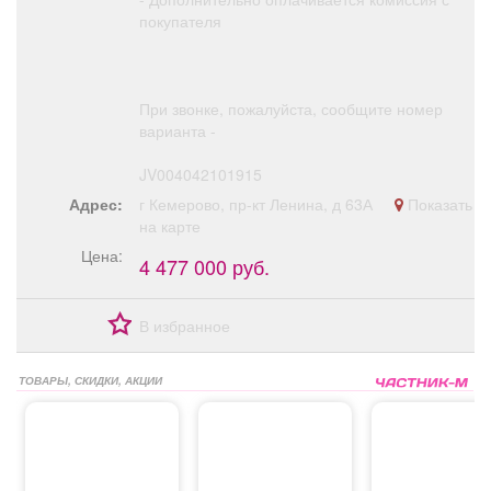
покупателя
При звонке, пожалуйста, сообщите номер
варианта -
JV004042101915
Адрес:
г Кемерово, пр-кт Ленина, д 63А
Показать
на карте
Цена:
4 477 000 руб.
В избранное
ТОВАРЫ, СКИДКИ, АКЦИИ