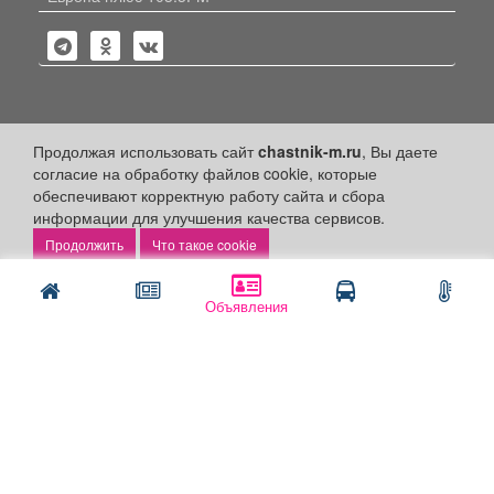
Политика конфиденциальности
Продолжая использовать сайт
chastnik-m.ru
, Вы даете
согласие на обработку файлов cookie, которые
Публикации с пометкой «Реклама», «На правах рекламы»,
обеспечивают корректную работу сайта и сбора
«Партнёрский проект» оплачены рекламодателем.
информации для улучшения качества сервисов.
Редакция сайта не несет ответственности за достоверность
информации, содержащейся в рекламных материалах и
Что такое cookie
объявлениях.
+16
© 2006-2026
ООО "Частник-М"
Объявления