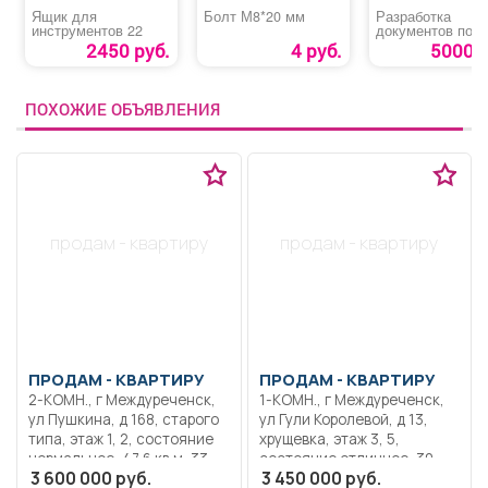
Ящик для
Болт М8*20 мм
Разработка
инструментов 22
документов по
пожарной
2450 руб.
4 руб.
5000 р
безопасности
ПОХОЖИЕ ОБЪЯВЛЕНИЯ
продам - квартиру
продам - квартиру
ПРОДАМ -
КВАРТИРУ
ПРОДАМ -
КВАРТИРУ
2-КОМН., г Междуреченск,
1-КОМН., г Междуреченск,
ул Пушкина, д 168, старого
ул Гули Королевой, д 13,
типа, этаж 1, 2, состояние
хрущевка, этаж 3, 5,
нормальное, 47,6 кв.м, 33
состояние отличное, 30
3 600 000 руб.
3 450 000 руб.
кв.м, пластиковые окна, без
кв.м, торг, светлая, уютная