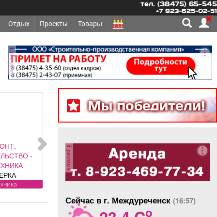
тел. (38475) 65-545
+7 923-625-02-51
Отдых
Проекты
Товары
реклама
Мы победители!
ЕБУЕТСЯ -
реклама
ОСТОЯННО
ОРНИЧНАЯ
ебования к
ату: без опыта
постоянно
ы Обязанности:
Сейчас в г. Междуреченск
(16:57)
жная и сухая
o
23.4 C
ка номеров и