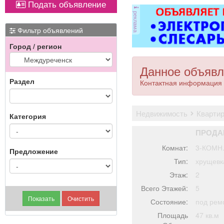
Подать объявление
откатные ворота; все
откатные ворота; все
реклама
виды сварочных работ;
виды сварочных работ;
металлоконструкции;
металлоконструкции;
Фильтр объявлений
бетонные работы
бетонные работы
Город / регион
любой сложности.
любой сложности.
Пенсионерам скидка
Пенсионерам скидка
10%.
10%.
Данное объявл
Раздел
Контактная информация 
недвижимость
кварти
Категория
ПРОДА
Комнат:
3-КОМН
Предложение
Тип:
хрущевк
Этаж:
2
Всего Этажей:
5
Состояние:
под рем
Площадь
47 кв.м