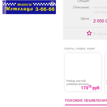
Общая:
реклама
Описание:
малогаба
собствен
Цена:
2 050 
В избра
ТОВАРЫ, СКИДКИ, АКЦИИ
Набор кистей
универсальных
70
«Zolder»
173
руб
ПОХОЖИЕ ОБЪЯВЛЕНИ