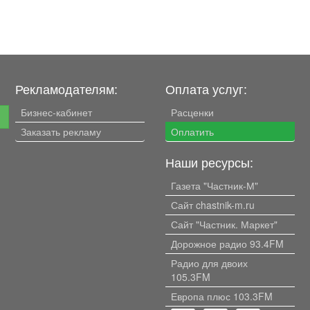
Рекламодателям:
Оплата услуг:
Бизнес-кабинет
Расценки
е
Заказать рекламу
Оплатить
Наши ресурсы:
Газета "Частник-М"
Сайт chastnik-m.ru
Сайт "Частник. Маркет"
Дорожное радио 93.4FM
Радио для двоих
105.3FM
Европа плюс 103.3FM