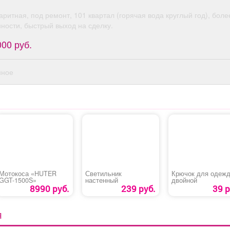
адми
Усло
ритная, под ремонт, 101 квартал (горячая вода круглый год), более
Сменн
ности, быстрый выход на сделку.
Посто
000 руб.
оформл
догов
рабочих
нное
Час
Дважды
де
компан
бизнес 
2/2 Р
Г
Мотокоса «HUTER
Светильник
Крючок для одеж
GGT-1500S»
настенный
двойной
8990 руб.
239 руб.
39 р
Я