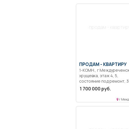
продам - квартир
ПРОДАМ -
КВАРТИРУ
1-КОМН., г Междуреченск,
хрущевка, этаж 4, 5,
состояние под ремонт, 30
кв.м, застекленный балко
1 700 000 руб.
угловая, торг, в кирпичн
доме, расположен в цен
г Межд
города, тихое место, в
шаговой доступности
магазины, аптеки, остано
во дворе детский сад, в 
не надо переходить доро