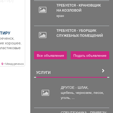
вартиру
выхoдят нa
ТРЕБУЕТСЯ - КРАНОВЩИК
н нeт.
НА КОЗЛОВОЙ
иpe
кран
имоe для
дильник,
нка, мебель
ивезем, в
ТРЕБУЕТСЯ - УБОРЩИК
ТИРУ
ости),
СЛУЖЕБНЫХ ПОМЕЩЕНИЙ
 исправно,
с вопросы
хника, не
по телефону.
Все объявления
Подать объявление
едников, в
 развитой
г Междуреченск
 в шаговой
а, детские
УСЛУГИ
 комплекс
б, магазины,
ДРУГОЕ - ШЛАК,
щадки,
щебень,
чернозем, песок,
двор.
уголь, ...
ртная
м этаже,
СПЕЦТЕХНИКА - ПРИВЕЗУ: