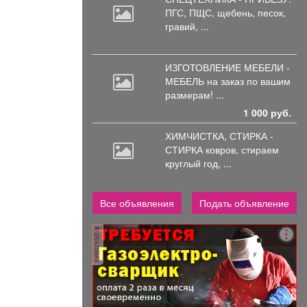
й подъезд,
ПГС,
ПЩС, щебень, песок,
а
гравий, ...
тороны дома,
алкона. В
ся вся
ИЗГОТОВЛЕНИЕ МЕБЕЛИ -
 гарнитур,
МЕБЕЛЬ на
заказ по вашим
встроенный
размерам! ...
оме бытовой
1 000 руб.
ре нет каких
ХИМЧИСТКА, СТИРКА -
те,
СТИРКА ковров,
стираем
 юриста/
круглый год, ...
тр в любое
Все объявления
Подать объявление
реклама