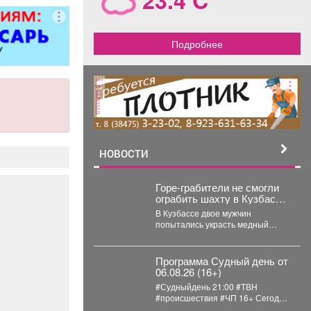
артаментов.
ктация номеров
 необходимым
Подробнее
д заселением
яльцев. -Смена
льного белья и
реклама
нец. -Стирка и
ка. -Поливка
ний. -Проверка
остояния
ческих приборов
НОВОСТИ
телевизора,
ндиционера,
Горе-грабители не смогли
ильника и др.
ограбить шахту в Кузбассе
лнение запаса
из-за пустого бака
В Кузбассе двое мужчин
метов личной
попытались украсть медный
, а также мини-
кабель с шахты, но не смогли
. -Уборка зон
уехать. ...
а, коридоров и
Программа Судный день от
06.08.26 (16+)
ных помещений.
ыполнение
#Судныйдень 21:00 #ТВН
#происшествия #ЧП 16+ Сегодня
ных поручений
в программе "Судный день": 🚨