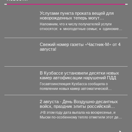
Услугами пункта проката вещей для
новорожденных теперь могут
воспользоваться молодые родители в
Напомним, что к числу получателей услуги
возрасте до 35 лет включительно.
относятся: 🔹 многодетные семьи; 🔹 одинокие
родители;...
Свежий номер газеты «Частник‑М» от 4
августа!
В Кузбассе установили десятки новых
камер автофиксации нарушений ПДД
Госавтоинспекция Кузбасса сообщила о
появлении новых камер автоматической
фиксации нарушений правил дорожного
движения. С начала...
2 августа - День Воздушно‑десантных
войск, праздник элиты российской
армии
🎉В этом году дата выпала на воскресенье, и
Мыски по‑особенному тепло отметили этот день!
...