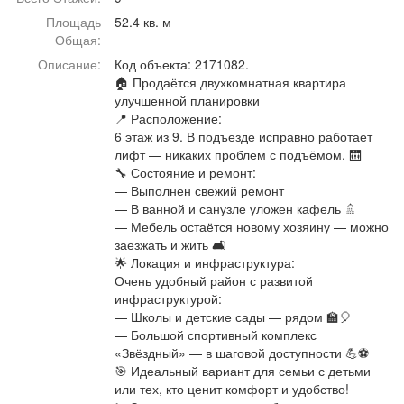
Афиша
Обучение
Проекты
Площадь
52.4 кв. м
Общая:
Описание:
Код объекта: 2171082.
🏠 Продаётся двухкомнатная квартира
улучшенной планировки
Товары
Поздравления
Погода
📍 Расположение:
6 этаж из 9. В подъезде исправно работает
лифт — никаких проблем с подъёмом. 🛗
🔧 Состояние и ремонт:
— Выполнен свежий ремонт
— В ванной и санузле уложен кафель 🚿
ТВ программа
Я - пенсионер
— Мебель остаётся новому хозяину — можно
заезжать и жить 🛋️
🌟 Локация и инфраструктура:
Очень удобный район с развитой
инфраструктурой:
— Школы и детские сады — рядом 🏫🎈
— Большой спортивный комплекс
«Звёздный» — в шаговой доступности 💪⚽
🎯 Идеальный вариант для семьи с детьми
или тех, кто ценит комфорт и удобство!