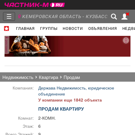
☰
КЕМЕРОВСКАЯ ОБЛАСТЬ - КУЗБАСС
ГЛАВНАЯ
ГРУППЫ
НОВОСТИ
ОБЪЯВЛЕНИЯ
НЕДВ
Главная
Группы
Новости
реклама
Объявления
Недвижимость
Услуги
недвижимость
квартира
продам
Компания:
Держава Недвижимость, юридическое
объединение
У компании еще 1842 объекта
Работа
Транспорт
Компании
ПРОДАМ КВАРТИРУ
Комнат:
2-КОМН.
Этаж:
6
Всего Этажей:
9