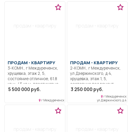
продам - квартиру
продам - квартиру
ПРОДАМ -
КВАРТИРУ
ПРОДАМ -
КВАРТИРУ
3-КОМН., г Междуреченск,
2-КОМН., г Междуреченск,
хрущевка, этаж 2, 5,
ул Дзержинского, д 4,
состояние отличное, 61.8
хрущевка, этаж 1, 5,
кв.м, 45 кв.м, пластиковые
состояние под ремонт,
5 500 000 руб.
3 250 000 руб.
окна, новая сантехника,
пластиковые окна, под
застекленный балкон, не
ремонт. Хороший район,
г Междуреченск
угловая, без посредников,
рядом сады, школа.
г Междуреченск
ул Дзержинского, д 4
Восточный район. Уютная
тёплая квартира в
спальном районе.
Пластиковые окна, на полу
везде качественный
продам - квартиру
продам - квартиру
линолеум фирмы - Tarket.