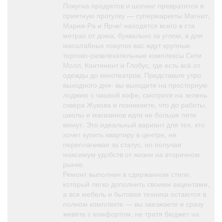
Покупка продуктов и шопинг превратятся в
приятную прогулку — супермаркеты Магнит,
Мария-Ра и Ярче! находятся всего в ста
метрах от дома, буквально за углом, а для
масштабных покупок вас ждут крупные
торгово-развлекательные комплексы Сити
Молл, Континент и Глобус, где есть всё от
одежды до кинотеатров. Представьте утро
выходного дня- вы выходите на просторную
лоджию с чашкой кофе, смотрите на зелень
сквера Жукова и понимаете, что до работы,
школы и магазинов идти не больше пяти
минут. Это идеальный вариант для тех, кто
хочет купить квартиру в центре, не
переплачивая за статус, но получая
максимум удобств от жизни на вторичном
рынке.
Ремонт выполнен в сдержанном стиле,
который легко дополнить своими акцентами,
а вся мебель и бытовая техника остаются в
полном комплекте — вы заезжаете и сразу
живёте с комфортом, не тратя бюджет на