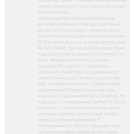
можно организовать зону отдыха, мини-сад
или мастерскую.
Инфраструктура района продумана до
мелочей и идеально подходит для семей с
детьми любого возраста- прямо во дворе
расположены сразу две престижные школы —
№72 и школа искусств, а также детские сады
№144 и №208, так что ребёнок всегда будет
под присмотром в шаговой доступности от
дома. Медицинская помощь рядом —
больница №1 имени Г.П. Курбатова
обеспечит спокойствие за здоровье всех
членов семьи, а для активного досуга вас
ждут Левобережный пляж, Новокузнецкий
драматический театр и огромный парк
культуры и отдыха имени Ю.А. Гагарина. Не
надо думать о ежедневных пробках и поиске
парковки — транспортная развязка здесь
настолько удобна, что городской автобус
ходит по всем направлениям и
останавливается прямо у подъезда, а до
центральных магистралей рукой подать.