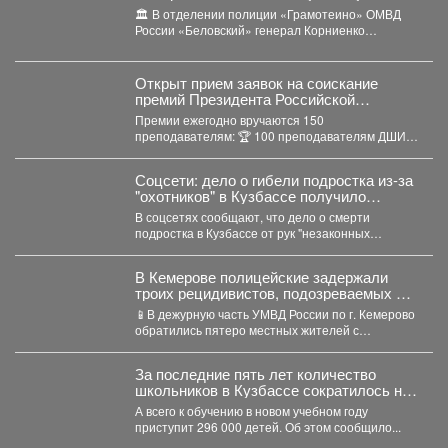
Геннадий Корниенко проверил работу
🏛️ В отделении полиции «Грамотеино» ОМВД
подразделений отдела МВД России
России «Беловский» генерал Корниенко
«Беловский»
осмотрел служебные помещения, проверил
ведение...
Открыт прием заявок на соискание
премий Президента Российской
Федерации для преподавателей в
Премии ежегодно вручаются 150
области музыкального искусства в 2026
преподавателям: 🏆 100 преподавателям ДШИ
году.
(по 500 тыс. руб.), ...
Соцсети: дело о гибели подростка из-за
"охотников" в Кузбассе получило
шокирующее развитие
В соцсетях сообщают, что дело о смерти
подростка в Кузбассе от рук "незаконных
охотников" переквалифицировали...
В Кемерове полицейские задержали
троих рецидивистов, подозреваемых в
совершении серии краж
📱В дежурную часть УМВД России по г. Кемерово
обратились пятеро местных жителей с
заявлениями о...
За последние пять лет количество
школьников в Кузбассе сократилось на
8%
А всего к обучению в новом учебном году
приступит 296 000 детей. Об этом сообщило...