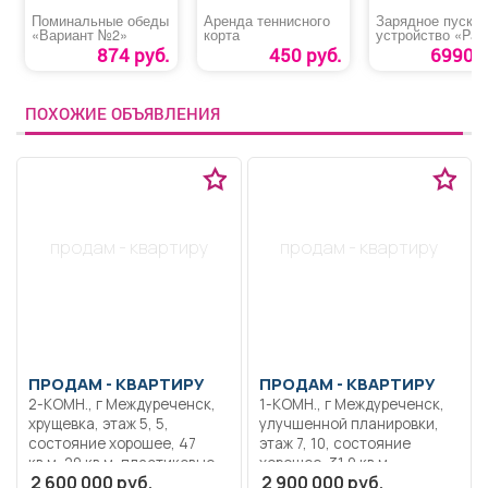
Поминальные обеды
Аренда теннисного
Зарядное пуско
«Вариант №2»
корта
устройство «Patr
BCT-50 Boost»
874 руб.
450 руб.
6990 р
ПОХОЖИЕ ОБЪЯВЛЕНИЯ
продам - квартиру
продам - квартиру
ПРОДАМ -
КВАРТИРУ
ПРОДАМ -
КВАРТИРУ
2-КОМН., г Междуреченск,
1-КОМН., г Междуреченск,
хрущевка, этаж 5, 5,
улучшенной планировки,
состояние хорошее, 47
этаж 7, 10, состояние
кв.м, 29 кв.м, пластиковые
хорошее, 31,9 кв.м,
2 600 000 руб.
2 900 000 руб.
окна, застекленный
пластиковые окна, новая