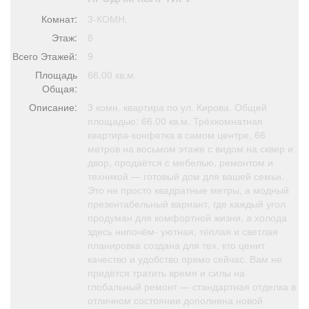
Афиша
Обучение
Проекты
Комнат:
3-КОМН.
Этаж:
8
Всего Этажей:
9
Площадь
66.00 кв.м
Товары
Поздравления
Погода
Общая:
Описание:
3 комн. квартира по ул. Кирова. Общей
площадью: 66.00 кв.м. Трёхкомнатная
квартира-конфетка в самом центре, 66
метров на восьмом этаже с видом на сквер и
двор, продаётся с мебелью, ремонтом и
ТВ программа
Я - пенсионер
техникой — готовый дом для вашей семьи.
Это не просто квадратные метры, а модный
презентабельный вариант, где каждый угол
продуман для комфортной жизни, а холода
здесь нипочём- уютная, тёплая и светлая
планировка создана для тех, кто ценит
качество и удобство прямо сейчас. Вам не
придётся тратить время и силы на
глобальный ремонт — стандартная отделка в
отличном состоянии дополнена новой