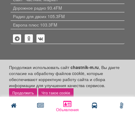
Дорожное радио 93.4FM
Радио для двоих 105.3FM
Европа плюс 103.3FM
Политика конфиденциальности
Продолжая использовать сайт
chastnik-m.ru
, Вы даете
согласие на обработку файлов cookie, которые
Публикации с пометкой «Реклама», «На правах рекламы»,
обеспечивают корректную работу сайта и сбора
«Партнёрский проект» оплачены рекламодателем.
информации для улучшения качества сервисов.
Редакция сайта не несет ответственности за достоверность
информации, содержащейся в рекламных материалах и
Что такое cookie
объявлениях.
+16
© 2006-2026
ООО "Частник-М"
Объявления