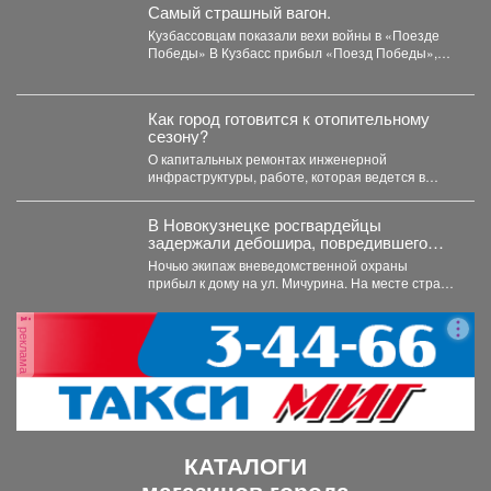
Самый страшный вагон.
Кузбассовцам показали вехи войны в «Поезде
Победы» В Кузбасс прибыл «Поезд Победы»,
12+ -...
Как город готовится к отопительному
сезону?
О капитальных ремонтах инженерной
инфраструктуры, работе, которая ведется в
жилом фонде и социальных учреждениях,
восстановлении...
В Новокузнецке росгвардейцы
задержали дебошира, повредившего
окно и дверь квартиры сожительницы
Ночью экипаж вневедомственной охраны
прибыл к дому на ул. Мичурина. На месте стражи
правопорядка обнаружили...
реклама
КАТАЛОГИ
магазинов города