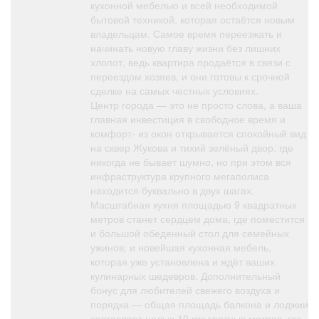
кухонной мебелью и всей необходимой
бытовой техникой, которая остаётся новым
владельцам. Самое время переезжать и
начинать новую главу жизни без лишних
хлопот, ведь квартира продаётся в связи с
переездом хозяев, и они готовы к срочной
сделке на самых честных условиях.
Центр города — это не просто слова, а ваша
главная инвестиция в свободное время и
комфорт- из окон открывается спокойный вид
на сквер Жукова и тихий зелёный двор, где
никогда не бывает шумно, но при этом вся
инфраструктура крупного мегаполиса
находится буквально в двух шагах.
Масштабная кухня площадью 9 квадратных
метров станет сердцем дома, где поместится
и большой обеденный стол для семейных
ужинов, и новейшая кухонная мебель,
которая уже установлена и ждёт ваших
кулинарных шедевров. Дополнительный
бонус для любителей свежего воздуха и
порядка — общая площадь балкона и лоджии
составляет целых 10 квадратных метров, где