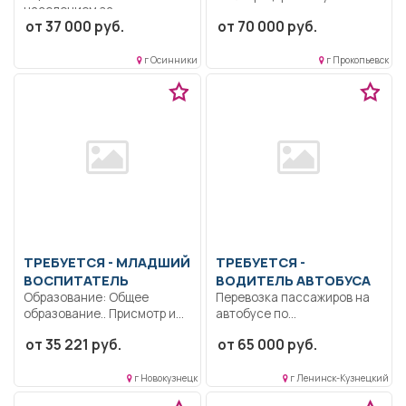
населением за
медицинскую помощь по
от 37 000 руб.
от 70 000 руб.
коммунальные...
своей специальности,...
г Осинники
г Прокопьевск
ТРЕБУЕТСЯ - МЛАДШИЙ
ТРЕБУЕТСЯ -
ВОСПИТАТЕЛЬ
ВОДИТЕЛЬ АВТОБУСА
Образование: Общее
Перевозка пассажиров на
образование.. Присмотр и
автобусе по
уход за детьми
городским,пригородным и
от 35 221 руб.
от 65 000 руб.
дошкольного...
междугородним
маршрутам....
г Новокузнецк
г Ленинск-Кузнецкий