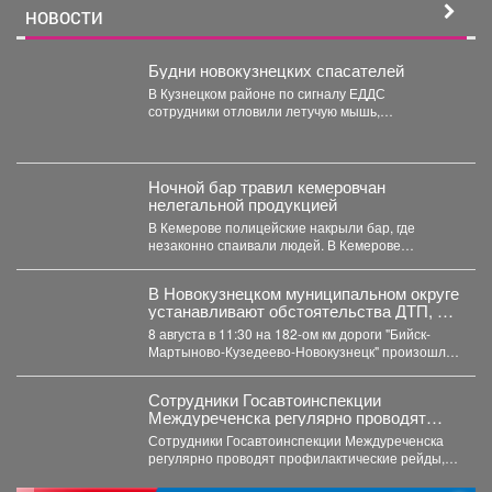
НОВОСТИ
Будни новокузнецких спасателей
В Кузнецком районе по сигналу ЕДДС
сотрудники отловили летучую мышь,
залетевшую в квартиру, и выпустили...
Ночной бар травил кемеровчан
нелегальной продукцией
В Кемерове полицейские накрыли бар, где
незаконно спаивали людей. В Кемерове
полицейские пресекли незаконную...
️В Новокузнецком муниципальном округе
устанавливают обстоятельства ДТП, в
котором травмированы пять человек
8 августа в 11:30 на 182-ом км дороги "Бийск-
двое из которых дети
Мартыново-Кузедеево-Новокузнецк" произошло
дорожно-транспортное происшествие. По
предварительным данным,...
Сотрудники Госавтоинспекции
Междуреченска регулярно проводят
профилактические рейды,
Сотрудники Госавтоинспекции Междуреченска
направленные на пресечение
регулярно проводят профилактические рейды,
нарушений правил дорожного движения
направленные на пресечение нарушений
водителями средств индивидуальной