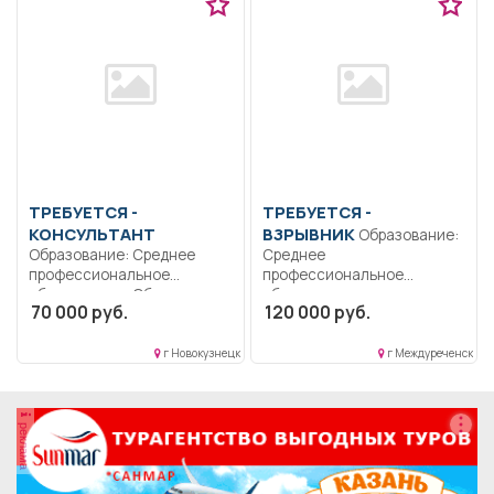
ТРЕБУЕТСЯ -
ТРЕБУЕТСЯ -
КОНСУЛЬТАНТ
ВЗРЫВНИК
Образование:
Образование: Среднее
Среднее
профессиональное
профессиональное
образование.. Обязательно
образование..
70 000 руб.
120 000 руб.
профильное образование
Осуществление взрывных и
(фармацевт, провизор,...
подготовительных работ...
г Новокузнецк
г Междуреченск
реклама