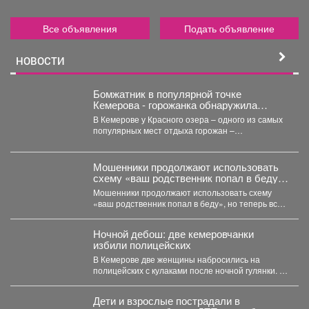
Все объявления
Подать объявление
НОВОСТИ
Бомжатник в популярной точке
Кемерова - горожанка обнаружила
жуткий объект на Красном озере
В Кемерове у Красного озера – одного из самых
популярных мест отдыха горожан –
обнаружили...
Мошенники продолжают использовать
схему «ваш родственник попал в беду»,
но теперь все чаще применяют
Мошенники продолжают использовать схему
современные технологии.
«ваш родственник попал в беду», но теперь все
чаще применяют современные...
Ночной дебош: две кемеровчанки
избили полицейских
В Кемерове две женщины набросились на
полицейских с кулаками после ночной гулянки. В
Кемерове...
Дети и взрослые пострадали в