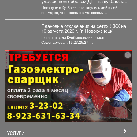
ужасающем лобовом ДТП на кузбасской
трассе
Накануне в Кузбассе столкнулись лоб в лоб
иномарки, что привело к массовому
травмированию людей. ...
Плановые отключения на сетях ЖКХ на
10 августа 2026 г. (г. Новокузнецк)
Г орячая вода Куйбышевский район:
Садопарковая, 19,23,25,27,
29,31,33,35,28/1,28/2,28,30,
32,32,47,49,51,53,55,63,65...
реклама
УСЛУГИ