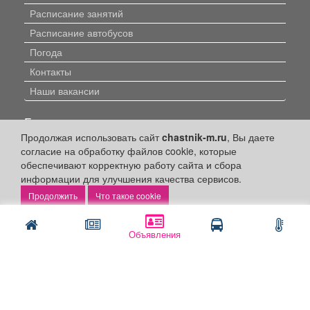
Расписание занятий
Расписание автобусов
Погода
Контакты
Наши вакансии
Быстрые ссылки:
Продолжая использовать сайт
chastnik-m.ru
, Вы даете
Установить приложение
согласие на обработку файлов cookie, которые
обеспечивают корректную работу сайта и сбора
Личный кабинет
информации для улучшения качества сервисов.
Подать объявление
Что такое cookie
Подать объявление в газету
Поздравить
Объявления
Скачать газету "Частник-М"
Рекламодателям:
Бизнес-кабинет