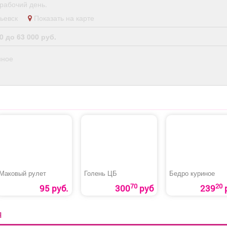
рабочий день.
опьевск
Показать на карте
0 до 63 000 руб.
нное
Маковый рулет
Голень ЦБ
Бедро куриное
70
20
95 руб.
300
руб
239
Я