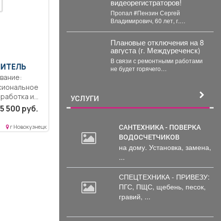
видеорегистраторов!
Пропал #Пензин Сергей
Владимирович, 60 лет, г.
#Новокузнецк. С 21 июля 2026
года его...
Плановые отключения на 8
августа (г. Междуреченск)
В связи с ремонтными работами
ЧИТЕЛЬ
не будет горячего
водоснабжения ...
сиональное
зработка и
УСЛУГИ
рамм
5 500 руб.
САНТЕХНИКА - ПОВЕРКА
г Новокузнецк
ВОДОСЧЕТЧИКОВ
на дому. Установка, замена,
...
СПЕЦТЕХНИКА - ПРИВЕЗУ:
ПГС,
ПЩС, щебень, песок,
гравий, ...