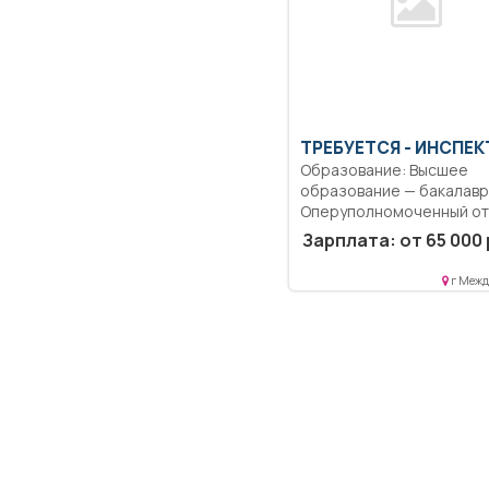
ТРЕБУЕТСЯ - ИНСПЕ
Образование: Высшее
образование — бакалаври
Оперуполномоченный от
экономической
Зарплата: от 65 000 
безопасности...
г Межд