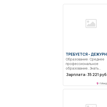
ТРЕБУЕТСЯ - ДЕЖУР
Образование: Среднее
профессиональное
образование.. Знать
назначение и уметь
Зарплата: 35 221 руб
пользоваться...
г Межд