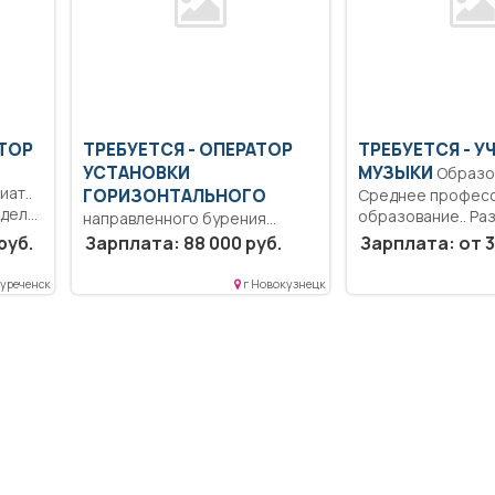
КТОР
ТРЕБУЕТСЯ - ОПЕРАТОР
ТРЕБУЕТСЯ - У
УСТАНОВКИ
МУЗЫКИ
Образование:
ат..
ГОРИЗОНТАЛЬНОГО
Среднее профес
дела
образование.. Ра
направленного бурения
реализация прог
Образование: Среднее
руб.
Зарплата: 88 000 руб.
Зарплата: от 3
учебных...
профессиональное
образование.. Производство
уреченск
г Новокузнецк
работ буровым комплексом...