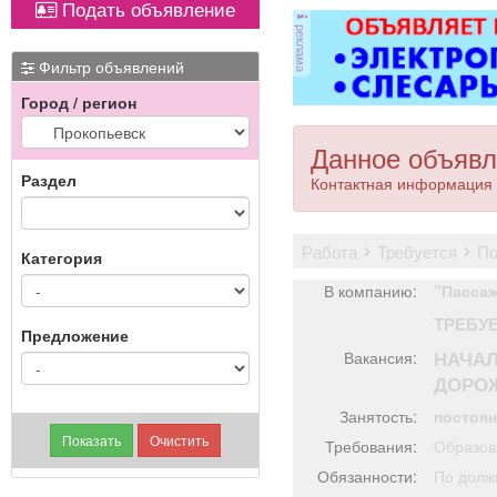
Подать объявление
ковер»).
ковер»).
реклама
еров
ым
Фильтр объявлений
ем
Город / регион
ена
я и
а и
Данное объявл
а
Раздел
Контактная информация 
рка
боров
работа
требуется
п
Категория
В компанию:
"Пассаж
р.
ТРЕБУ
аса
Предложение
ой
НАЧАЛ
Вакансия:
ини-
ДОРО
он
в и
Занятость:
постоя
ний.
Требования:
Образов
Обязанности:
По долж
ний