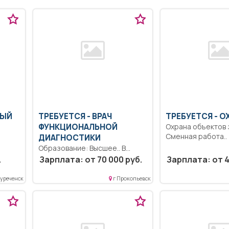
НЫЙ
ТРЕБУЕТСЯ - ВРАЧ
ТРЕБУЕТСЯ - О
ФУНКЦИОНАЛЬНОЙ
Охрана объектов з
Сменная работа..
ДИАГНОСТИКИ
Образование: Высшее.. В
соответствии с должностной
.
Зарплата: от 70 000 руб.
Зарплата: от 4
инструкцией, утвержденной в...
уреченск
г Прокопьевск