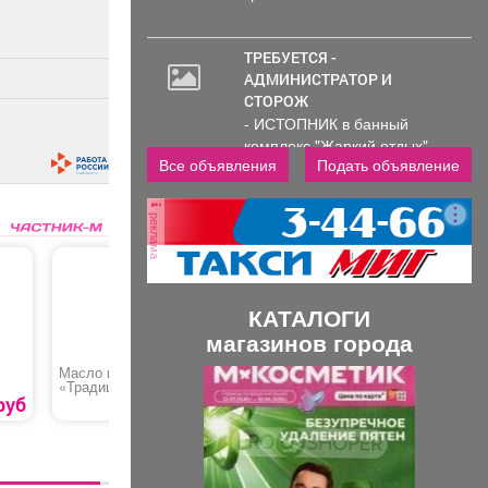
ТРЕБУЕТСЯ -
АДМИНИСТРАТОР И
СТОРОЖ
- ИСТОПНИК в банный
комплекс "Жаркий отдых"
Все объявления
Подать объявление
Администрирование и тех....
реклама
КАТАЛОГИ
магазинов города
Масло крестьянское
Голень куриная
Кекс «Ст
П
С
«Традиционное»
изюмом»
руб
580 руб.
350 руб.
р
л
е
е
д
д