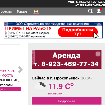
тел. (38475) 65-545
+7 923-625-02-51
Проекты
Товары
реклама
реклама
РОИТЕЛЬНЫЕ,
ОТДЕЛОЧНЫЕ
Сейчас в г. Прокопьевск
(03:04)
РИАЛЫ - ПРОДАМ
o
11.9 C
НОЗЕМ, щебень,
ок, уголь, торф,
продам
пасмурно
й, шлак, отсыпка и
угие под заказ,
Подробнее
можна доставка.