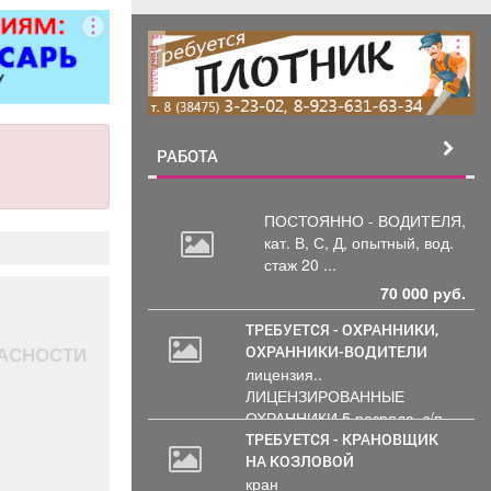
ывоз мусора.
реклама
РАБОТА
ПОСТОЯННО - ВОДИТЕЛЯ,
кат.
В, С, Д, опытный, вод.
стаж 20 ...
70 000 руб.
ТРЕБУЕТСЯ - ОХРАННИКИ,
ПАСНОСТИ
ОХРАННИКИ-ВОДИТЕЛИ
лицензия..
ЛИЦЕНЗИРОВАННЫЕ
ОХРАННИКИ 5 разряда, з/п
от 33000 руб. 6...
ТРЕБУЕТСЯ - КРАНОВЩИК
НА КОЗЛОВОЙ
кран