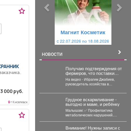
ы
у
д
ю
у
щ
щ
и
Магнит Косметик
Магнит Косметик
и
й
c 22.07.2026 по 18.08.2026
c 29.07.2026 по 25.08.2026
й
НОВОСТИ
ХРАННИК
Получаю подтверждения от
аказчика..
фермеров, что поставки
топлива на организацию
На видео - Ибрагим Джабиев,
уборочной кампании уже
руководитель хозяйства в
начались.
Юргинском округе. Он
3 000 руб.
обрабатывает более пяти
тысяч...
Грудное вскармливание -
г Киселевск
выгодно и маме, и ребёнку
Малышам: ✅ Профилактика
метаболических нарушений.
Длительное ГВ снижает риск
ожирения в детском...
Внимание! Нужны записи с