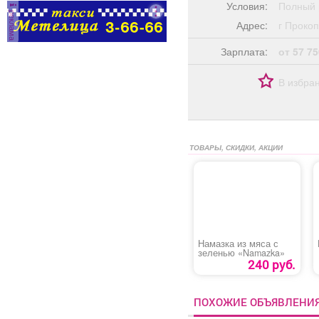
в.
Условия:
Полный 
реклама
к:
Адрес:
г Прок
ть:
соб
Зарплата:
от 57 75
овой
тво
В избра
нь: 8
:
фера
чный
ТОВАРЫ, СКИДКИ, АКЦИИ
мены:
о:
Намазка из мяса с
зеленью «Namazka»
240 руб.
ПОХОЖИЕ ОБЪЯВЛЕНИ