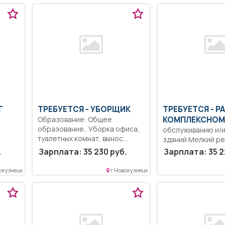
Г
ТРЕБУЕТСЯ - УБОРЩИК
ТРЕБУЕТСЯ - Р
Образование: Общее
КОМПЛЕКСНОМ
образование.. Уборка офиса,
обслуживанию и/
туалетных комнат, вынос
зданий Мелкий р
мусора.....
детской мебели,
.
Зарплата: 35 230 руб.
Зарплата: 35 2
оборудования, сант
и
окузнецк
г Новокузнецк
о...