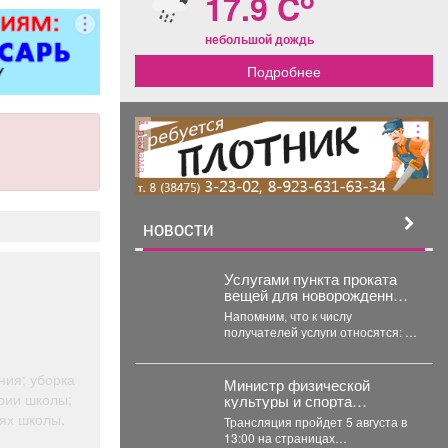
17.9 C
ворота; все
чных работ;
небольшой дождь
нструкции;
Подробнее
е работы
ложности.
рам скидка
0%.
реклама
НОВОСТИ
Услугами пункта проката
вещей для новорожденных
теперь могут
Напомним, что к числу
воспользоваться молодые
получателей услуги относятся: 🔹
родители в возрасте до 35
многодетные семьи; 🔹 одинокие
лет включительно.
родители;...
ния; уборка
Министр физической
ории школы;
культуры и спорта
Кузбасса Денис Ведягин
ях школы.
Трансляция пройдет 5 августа в
расскажет о развитии
13:00 на страницах