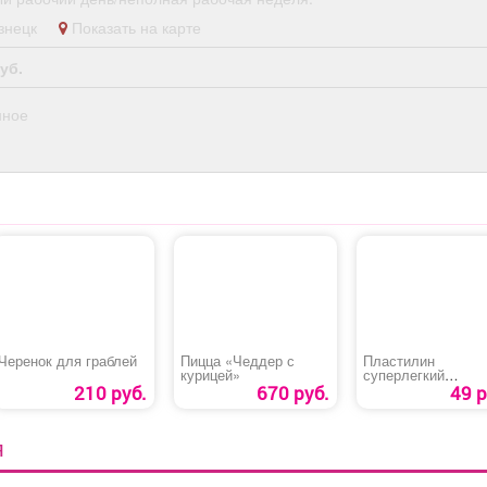
кузнецк
Показать на карте
уб.
нное
Черенок для граблей
Пицца «Чеддер с
Пластилин
курицей»
суперлегкий
«Цветной»
210 руб.
670 руб.
49 р
Я