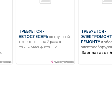
ТРЕБУЕТСЯ -
ТРЕБУЕТСЯ -
АВТОСЛЕСАРЬ
ЭЛЕКТРОМОНТ
по грузовой
технике, оплата 2 раза в
РЕМОНТУ
и обс
месяц, своевременно.
электрооборудов
янии
Образование: Ср
.
Зарплата: от 4
е...
профессиональн
образование.. О
окузнецк
г Междуреченск
исправного состоя