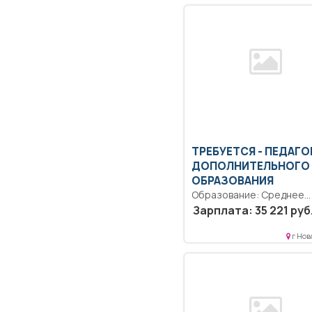
ТРЕБУЕТСЯ - ПЕДАГО
ДОПОЛНИТЕЛЬНОГО
ОБРАЗОВАНИЯ
Образование: Среднее
профессиональное
Зарплата: 35 221 руб
образование.. Основным
трудовыми функциями
г Нов
педагога дополнительног