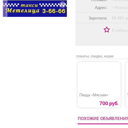
получая
реклама
Адрес:
г Ново
вознаграждение в
размере 10000 рублей
Зарплата:
35 221 р
за каждого принятого
работника; Программа
В избра
софинансирования
детского отдыха;
Работа без нарушений
трудовой дисциплины
поощряется выплатами
ТОВАРЫ, СКИДКИ, АКЦИИ
к отпуску, по итогам
года и отраслевым
праздникам, а также
областными и
федеральными
наградами.
Пицца «Мясная»
700 руб.
ПОХОЖИЕ ОБЪЯВЛЕНИ