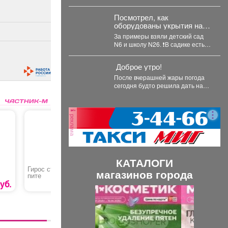
спорта в регионе в прямом
Правительства Кузбасса во
эфире ЦУР.
«ВКонтакте» и
Посмотрел, как
«Одноклассниках». ...
оборудованы укрытия на
случай ЧС в зданиях
За примеры взяли детский сад
Управления образованием
N6 и школу N26. ❗️В садике есть
с различной конструкцией:
полноценное подвальное...
имеющих подвалы и
предусматривающие
Доброе утро!
только техподполье.
После вчерашней жары погода
сегодня будто решила дать нам
передышку: утром +21°,
небольшой дождь. Днём...
реклама
КАТАЛОГИ
Гирос стандартный в
Леска «HUTER R3012»
Доставка
магазинов города
пите
морепрод
БЕСПЛА
уб.
299 руб.
218 руб.
П
С
р
л
е
е