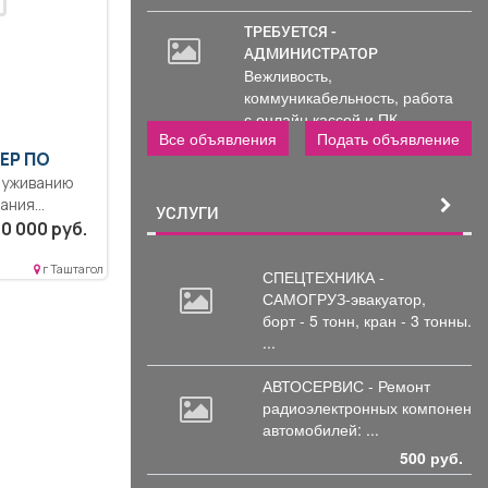
ТРЕБУЕТСЯ -
АДМИНИСТРАТОР
Вежливость,
коммуникабельность, работа
с онлайн кассой и ПК
Все объявления
Подать объявление
(программы...
ЕР ПО
луживанию
ания
УСЛУГИ
еднее
0 000 руб.
ое
беспечение
г Таштагол
СПЕЦТЕХНИКА -
ния,...
САМОГРУЗ-эвакуатор,
борт
- 5 тонн, кран - 3 тонны.
...
АВТОСЕРВИС - Ремонт
радиоэлектронных
компоненто
автомобилей: ...
500 руб.