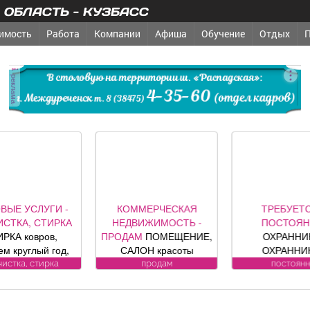
ОБЛАСТЬ - КУЗБАСС
имость
Работа
Компании
Афиша
Обучение
Отдых
реклама
КОММЕРЧЕСКАЯ
ТРЕБУЕТСЯ -
РЕМ
ЕДВИЖИМОСТЬ -
ПОСТОЯННО
СТРОИТЕ
ОДАМ
ПОМЕЩЕНИЕ,
ОХРАННИКИ,
ДРУГОЕ
З
САЛОН красоты
ОХРАННИКИ-
ключ; р
зис», площадь 88, 8
ВОДИТЕЛИ Требования
секционные
продам
постоянно
др
в. м, по адресу ул.
к кандидату: лицензия.
офици
дина, 1, хороший
Условия:
предст
емонт, полностью с
ЛИЦЕНЗИРОВАННЫЕ
компании