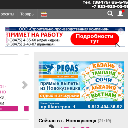
тел. (38475) 65-545
+7 923-625-02-51
Проекты
Товары
реклама
реклама
ОНТ,
ЛЬСТВО -
АБОРЫ под
олетные,
 ворота (от
угое
ального
Сейчас в г. Новокузнецк
авителя
(21:19)
o
 DoorHan);