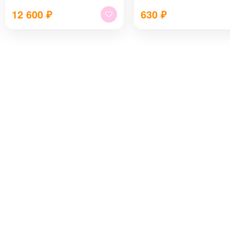
12 600
₽
630
₽