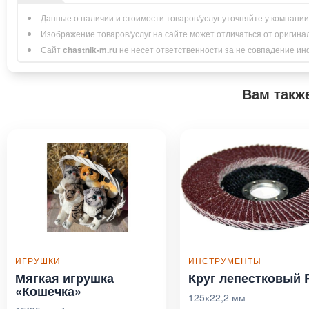
Данные о наличии и стоимости товаров/услуг уточняйте у компани
Изображение товаров/услуг на сайте может отличаться от оригина
Сайт
chastnik-m.ru
не несет ответственности за не совпадение инфо
Вам такж
ИГРУШКИ
ИНСТРУМЕНТЫ
Мягкая игрушка
Круг лепестковый 
«Кошечка»
125х22,2 мм