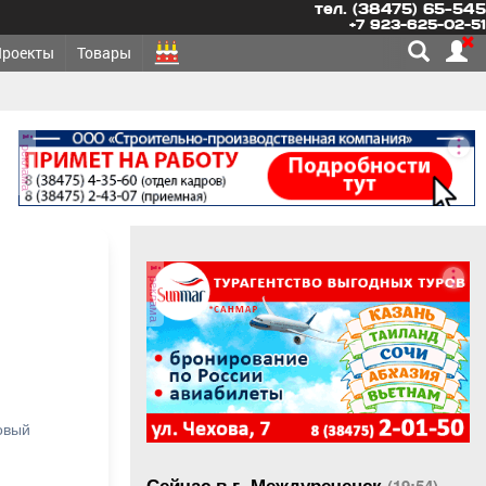
тел. (38475) 65-545
+7 923-625-02-51
Проекты
Товары
реклама
реклама
овый
Сейчас в г. Междуреченск