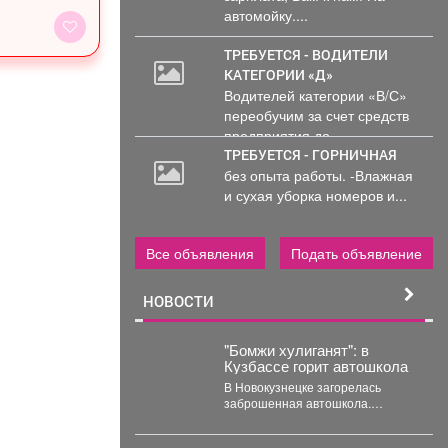
автомойку....
ТРЕБУЕТСЯ - ВОДИТЕЛИ
КАТЕГОРИИ «Д»
Водителей категории «В/С»
переобучим за счет средств
предприятия до...
ТРЕБУЕТСЯ - ГОРНИЧНАЯ
без опыта работы. -Влажная
и сухая уборка номеров и...
Все объявления
Подать объявление
НОВОСТИ
"Бомжи хулиганят": в
Кузбассе горит автошкола
В Новокузнецке загорелась
заброшенная автошкола.
Очевидцы делятся кадрами с
места событий. Вечером во