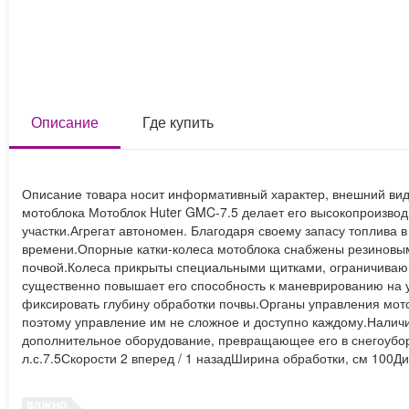
Описание
Где купить
Описание товара носит информативный характер, внешний вид
мотоблока Мотоблок Huter GMC-7.5 делает его высокопроизво
участки.Агрегат автономен. Благодаря своему запасу топлива 
времени.Опорные катки-колеса мотоблока снабжены резиновы
почвой.Колеса прикрыты специальными щитками, ограничивающ
существенно повышает его способность к маневрированию на 
фиксировать глубину обработки почвы.Органы управления мото
поэтому управление им не сложное и доступно каждому.Наличи
дополнительное оборудование, превращающее его в снегоубор
л.с.7.5Скорости 2 вперед / 1 назадШирина обработки, см 100Ди