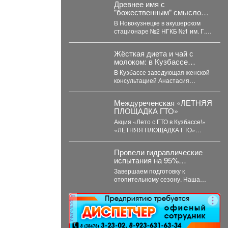
вторник,...
Древнее имя с
"божественным" смыслом
резко набирает
В Новокузнецке в акушерском
популярность в Кузбассе:
стационаре №2 НГКБ №1 им. Г.П.
11 малышей за месяц
Курбатова подвели итоги июля. ...
Жёсткая диета и чай с
молоком: в Кузбассе
мамам рассказали правду
В Кузбассе заведующая женской
о грудном вскармливании
консультацией Анастасия
Подушко развеяла популярные
мифы о питании кормящих мам.
Междуреченская «ЛЕТНЯЯ
...
ПЛОЩАДКА ГТО»
Акция «Лето с ГТО в Кузбассе!»
«ЛЕТНЯЯ ПЛОЩАДКА ГТО»
стадион «Томусинец» работает-
4,6,11,13,18,20,25,27...
Провели гидравлические
испытания на 95%
тепловых сетей Кузбасса.
Завершаем подготовку к
отопительному сезону. Наша
задача - максимально снизить
риски перебоев с теплом и...
реклама