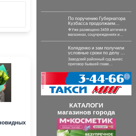
По поручению Губернатора
Кузбасса продолжаем
оснащать общественные
🔷Уже размещено 3459 аптечек в
пространства аптечками
магазинах, соцучреждениях и
первой помощи.
других местах с большим
потоком людей. Важно...
Коляденко и зам получили
условные сроки по делу о
строительных махинациях
Заводский районный суд вынес
приговор бывшей главе
Кемеровского округа Марине
Коляденко и её заместителю
реклама
Татьяне...
КАТАЛОГИ
магазинов города
П
С
оновидных
р
л