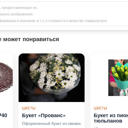
и, предоставляющих их.
льного изображения.
рмации в описании, в т.ч. о стоимости и качестве товара/услуги.
е может понравиться
ЦВЕТЫ
ЦВЕТЫ
P40
Букет «Прованс»
Букет из пи
тюльпанов
Оформленный букет из свежих