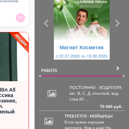
тюльпанов
е
е
д
д
ы
у
д
ю
у
щ
щ
и
Магнит Косметик
и
й
c 22.07.2026 по 18.08.2026
й
РАБОТА
ПОСТОЯННО - ВОДИТЕЛЯ,
80л А5
кат.
В, С, Д, опытный, вод.
ссика
стаж 20 ...
езинке,
л.
70 000 руб.
леный
ТРЕБУЕТСЯ - МОЙЩИЦЫ
Если нужна хорошая
зарплата, Вам к нам! На