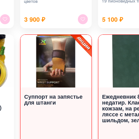
19 пионовидных 
цветов
3 900
₽
5 100
₽
Суппорт на запястье
Ежедневник 
для штанги
недатир. Кла
)
кожзам, на р
ляссе с мета
шильдом, зе