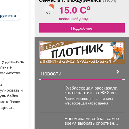
(19:54)
o
15.0 C
трумента
небольшой дождь
Подробнее
реклама
гу двигатель
ельные
количество
НОВОСТИ
 с
а
Кузбассовцам рассказали,
улировать и
как не платить за ЖКХ во
уль байка,
время отпуска
Госжилинспекция напомнила
 мотоблоке
кузбассовцам как во время
ощность,
отпуска сэкономить на
коммуналкеи что для этого
нужно. ...
Напоминаем, сейчас самое
время выбрать спортивную
школу для ребёнка.