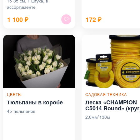
15*35 см, 1 штука, в
ассортименте
1 100
₽
172
₽
ЦВЕТЫ
САДОВАЯ ТЕХНИКА
Тюльпаны в коробе
Леска «CHAMPION
С5014 Round» (круг
45 тюльпанов
2,0мм*130м