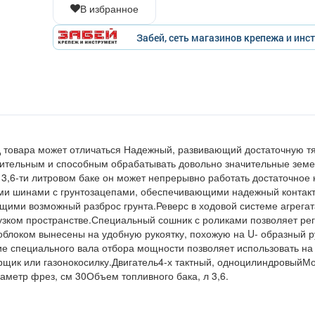
В избранное
Забей, сеть магазинов крепежа и инс
 товара может отличаться Надежный, развивающий достаточную тя
дительным и способным обрабатывать довольно значительные зем
в 3,6-ти литровом баке он может непрерывно работать достаточное 
ми шинами с грунтозацепами, обеспечивающими надежный контакт
ими возможный разброс грунта.Реверс в ходовой системе агрегат
узком пространстве.Специальный сошник с роликами позволяет рег
блоком вынесены на удобную рукоятку, похожую на U- образный р
е специального вала отбора мощности позволяет использовать на
щик или газонокосилку.Двигатель4-х тактный, одноцилиндровыйМ
аметр фрез, см 30Объем топливного бака, л 3,6.