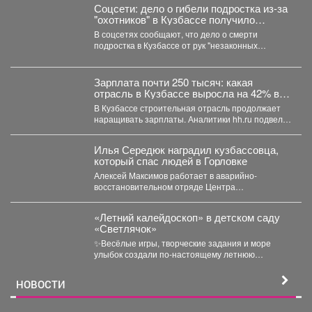
Соцсети: дело о гибели подростка из-за
"охотников" в Кузбассе получило
шокирующее развитие
В соцсетях сообщают, что дело о смерти
подростка в Кузбассе от рук "незаконных
охотников" переквалифицировали...
Зарплата почти 250 тысяч: какая
отрасль в Кузбассе выросла на 42% в
доходе
В Кузбассе строительная отрасль продолжает
наращивать зарплаты. Аналитики hh.ru подвели
итоги первых семи месяцев...
Илья Середюк наградил кузбассовца,
который спас людей в Горловке
Алексей Максимов работает в аварийно-
восстановительном отряде Центра
оперативного контроля жилищно-коммунального
и дорожного комплекса Кузбасса с...
«Летний калейдоскоп» в детском саду
«Светлячок»
✨Весёлые игры, творческие задания и море
улыбок создали по-настоящему летнюю
атмосферу счастья! 👀Кто принял...
НОВОСТИ