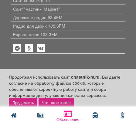
Сайт chastnik-m.ru
Сайт "Частник. Маркет"
Дорожное радио 93.4FM
Радио для двоих 105.3FM
Европа плюс 103.3FM
Политика конфиденциальности
Продолжая использовать сайт
chastnik-m.ru
, Вы даете
согласие на обработку файлов cookie, которые
Публикации с пометкой «Реклама», «На правах рекламы»,
обеспечивают корректную работу сайта и сбора
«Партнёрский проект» оплачены рекламодателем.
информации для улучшения качества сервисов.
Редакция сайта не несет ответственности за достоверность
информации, содержащейся в рекламных материалах и
Что такое cookie
объявлениях.
+16
© 2006-2026
ООО "Частник-М"
Объявления