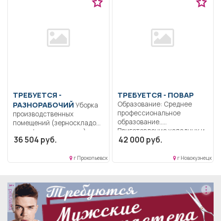
ТРЕБУЕТСЯ -
ТРЕБУЕТСЯ - ПОВАР
РАЗНОРАБОЧИЙ
Образование: Среднее
Уборка
профессиональное
производственных
образование..
помещений (зерноскладов,
Приготовление холодных и
картофелехранилища),
36 504 руб.
42 000 руб.
горячих блюд,...
поддержание надлежащего
санитарного состояния...
г Прокопьевск
г Новокузнецк
реклама