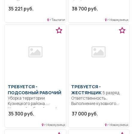
35 221 руб.
38 700 руб.
г Таштагол
г Новокузнецк
ТРЕБУЕТСЯ -
ТРЕБУЕТСЯ -
ПОДСОБНЫЙ РАБОЧИЙ
ЖЕСТЯНЩИК
5 разряд.
Уборка территории
Ответственность..
Кузнецкого района..
Выполнение кузовного
Неполный рабочий день/
ремонта автотранспорта,
35 300 руб.
37 000 руб.
неполная рабочая неделя..
контроль выполненных
работы.....
г Новокузнецк
г Новокузнецк