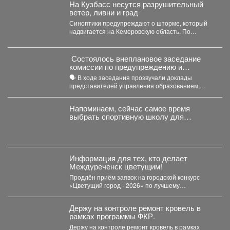
На Кузбасс несутся разрушительный
ветер, ливни и град
Синоптики предупреждают о шторме, который
надвигается на Кемеровскую область. По
данным Кемеровского гидрометцентра, в...
Состоялось внеплановое заседание
комиссии по предупреждению и
ликвидации чрезвычайных ситуаций и
🗣️ В ходе заседания прозвучали доклады
пожарной безопасности
представителей управления образованием,
сотрудников МЧС и мысковского Водоканала. ...
Напоминаем, сейчас самое время
выбрать спортивную школу для
ребёнка.
Информация для тех, кто делает
Междуреченск цветущим!
Продлён приём заявок на городской конкурс
«Цветущий город - 2026» по лучшему
оформлению дворовых территорий....
Держу на контроле ремонт кровель в
рамках программы ФКР.
Держу на контроле ремонт кровель в рамках