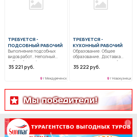
ТРЕБУЕТСЯ -
ТРЕБУЕТСЯ -
ПОДСОБНЫЙ РАБОЧИЙ
КУХОННЫЙ РАБОЧИЙ
Выполнение подсобных
Образование: Общее
видов работ.. Неполный
образование.. Доставка
рабочий день/неполная
продуктов из кладовой на
35 221 руб.
35 222 руб.
рабочая неделя..
пищеблок;...
г Междуреченск
г Новокузнецк
Мы победители!
реклама