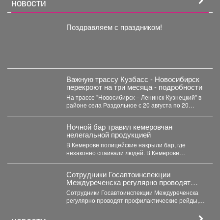
НОВОСТИ
Поздравляем с праздником!
Важную трассу Кузбасс - Новосибирск
перекроют на три месяца - подробности
На трассе "Новосибирск – Ленинск-Кузнецкий" в
районе села Раздольное с 20 августа по 20
ноября...
Ночной бар травил кемеровчан
нелегальной продукцией
В Кемерове полицейские накрыли бар, где
незаконно спаивали людей. В Кемерове
полицейские пресекли незаконную...
Сотрудники Госавтоинспекции
Междуреченска регулярно проводят
профилактические рейды,
Сотрудники Госавтоинспекции Междуреченска
направленные на пресечение
регулярно проводят профилактические рейды,
нарушений правил дорожного движения
направленные на пресечение нарушений
водителями средств индивидуальной
правил дорожного движения водителями...