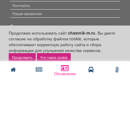
Контакты
Наши вакансии
Быстрые ссылки:
Продолжая использовать сайт
chastnik-m.ru
, Вы даете
Установить приложение
согласие на обработку файлов cookie, которые
обеспечивают корректную работу сайта и сбора
Личный кабинет
информации для улучшения качества сервисов.
Подать объявление
Что такое cookie
Подать объявление в газету
Поздравить
Объявления
Скачать газету "Частник-М"
Рекламодателям:
Бизнес-кабинет
Заказать рекламу
Оплата услуг: