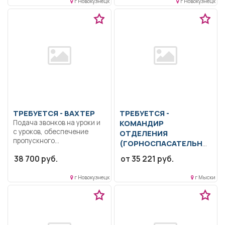
г Новокузнецк
г Новокузнецк
ТРЕБУЕТСЯ - ВАХТЕР
ТРЕБУЕТСЯ -
Подача звонков на уроки и
КОМАНДИР
с уроков, обеспечение
ОТДЕЛЕНИЯ
пропускного...
(ГОРНОСПАСАТЕЛЬНО
Й,
пожарной части)
38 700 руб.
от 35 221 руб.
Образование: Среднее
профессиональное
г Новокузнецк
г Мыски
образование.
Обязательное
прохождение специальной
подготовки по...