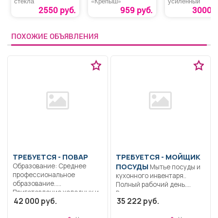
стекла
«Крепыш»
усиленный
2550 руб.
959 руб.
3000 р
ПОХОЖИЕ ОБЪЯВЛЕНИЯ
ТРЕБУЕТСЯ - ПОВАР
ТРЕБУЕТСЯ - МОЙЩИК
Образование: Среднее
ПОСУДЫ
Мытье посуды и
профессиональное
кухонного инвентаря..
образование..
Полный рабочий день.
Приготовление холодных и
Временно, на...
42 000 руб.
35 222 руб.
горячих блюд,...