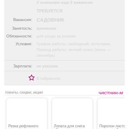
У компании еще 2 вакансии
Афиша
Обучение
Проекты
ТРЕБУЕТСЯ
САДОВНИК
Вакансия:
Занятость:
временно
Обязанности:
для ухода за розами
Товары
Поздравления
Погода
Условия:
График работы: свободный, полставки.
Период работы: летний сезон (июнь —
сентябрь)
Зарплата:
не указана
ТВ программа
Я - пенсионер
В избранное
ТОВАРЫ, СКИДКИ, АКЦИИ
Резка рефленого
Лопата для снега
Поролон листов