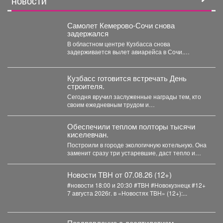
мобильности (СИМ)
НОВОСТИ
Самолет Кемерово-Сочи снова
задержался
В областном центре Кузбасса снова
задерживается вылет авиарейса в Сочи.
Сегодня, 7 августа, задерживается...
Кузбасс готовится встречать День
строителя.
Сегодня вручил заслуженные награды тем, кто
своим ежедневным трудом и
профессионализмом помогает создавать
современный облик...
Обеспечили теплом полторы тысячи
киселевчан.
Построили в городе экологичную котельную. Она
заменит сразу три устаревшие, даст тепло и
горячую воду...
Новости ТВН от 07.08.26 (12+)
#новости 18:00 и 20:30 #ТВН #Новокузнецк #12+
7 августа 2026г. в «Новостях ТВН» (12+):...
Поздравление с десятилетием