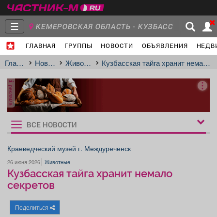
☰
КЕМЕРОВСКАЯ ОБЛАСТЬ - КУЗБАСС
ГЛАВНАЯ
ГРУППЫ
НОВОСТИ
ОБЪЯВЛЕНИЯ
НЕДВ
Главная
Группы
Новости
Главная
Новости
Животные
Кузбасская тайга хранит немало секретов
реклама
Объявления
Недвижимость
Услуги
ВСЕ НОВОСТИ
Рукбрики
новостей
Краеведческий музей г. Междуреченск
26 июня 2026
Животные
Работа
Транспорт
Компании
Кузбасская тайга хранит немало
секретов
Поделиться