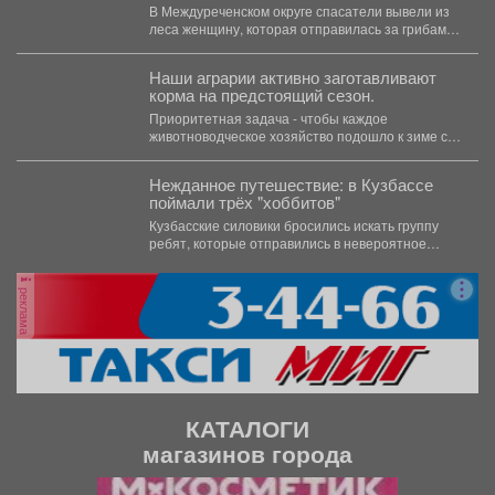
В Междуреченском округе спасатели вывели из
леса женщину, которая отправилась за грибами
и перестала выходить...
Наши аграрии активно заготавливают
корма на предстоящий сезон.
Приоритетная задача - чтобы каждое
животноводческое хозяйство подошло к зиме с
полным запасом. Селяне уже...
Нежданное путешествие: в Кузбассе
поймали трёх "хоббитов"
Кузбасские силовики бросились искать группу
ребят, которые отправились в невероятное
путешествие и перепутали Новосибирск с...
реклама
КАТАЛОГИ
магазинов города
П
С