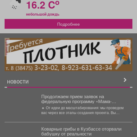
o
16.2 C
небольшой дождь
Подробнее
реклама
НОВОСТИ
Продолжаем прием заявок на
федеральную программу «Мама-
предприниматель» 2026!
🔸 От идеи до масштабирования: мы проведем
вас через все этапы создания проекта. Вы
погрузитесь...
Коварные грибы в Кузбассе оторвали
бабушку от реальности