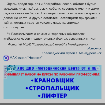
Афиша
Обучение
Проекты
Здесь, среди гор, рек и бескрайних лесов, обитают бурые
медведи, лисы, зайцы, рыси, соболи, северные олени и даже
редкие снежные барсы. Некоторых животных можно встретить
довольно часто, а другие остаются настоящими призраками
тайги, которых удается увидеть лишь на снимках
фотоловушек.
Товары
Поздравления
Погода
🐾 Рассказываем о самых интересных обитателях
кузбасских лесов и удивительных фактах, связанных с ними.
Фото: VK МБУК "Краеведческий музей" г.Междуреченск
Источник
Краеведческий музей г. Междуреченск
ТВ программа
Я - пенсионер
MAX-канал "Новости"
реклама