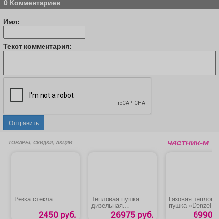
0 Комментариев
Имя:
Текст комментария:
Отправить
ТОВАРЫ, СКИДКИ, АКЦИИ
Резка стекла
Тепловая пушка
Газовая теплова
дизельная
пушка «Denzel 
«QUATTRO
15»
2450 руб.
26975 руб.
6990 р
ELEMENTI QE- 22D»