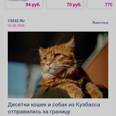
94 руб.
70 руб.
770 р
VSE42.RU
Животные
05.08.2026
Десятки кошек и собак из Кузбасса
отправились за границу