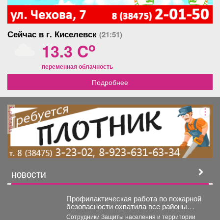
Сейчас в г. Киселевск
(21:51)
o
13.3 C
переменная облачность
Подробнее
реклама
НОВОСТИ
Профилактическая работа по пожарной
безопасности охватила все районы
Новокузнецка
Сотрудники Защиты населения и территории