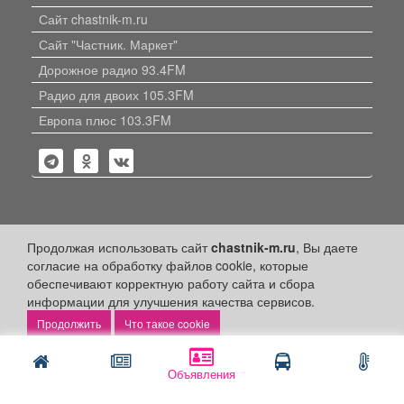
Сайт chastnik-m.ru
Сайт "Частник. Маркет"
Дорожное радио 93.4FM
Радио для двоих 105.3FM
Европа плюс 103.3FM
Политика конфиденциальности
Продолжая использовать сайт
chastnik-m.ru
, Вы даете
согласие на обработку файлов cookie, которые
Публикации с пометкой «Реклама», «На правах рекламы»,
обеспечивают корректную работу сайта и сбора
«Партнёрский проект» оплачены рекламодателем.
Редакция сайта не несет ответственности за достоверность
информации для улучшения качества сервисов.
информации, содержащейся в рекламных материалах и
Что такое cookie
объявлениях.
+16
© 2006-2026
ООО "Частник-М"
Объявления