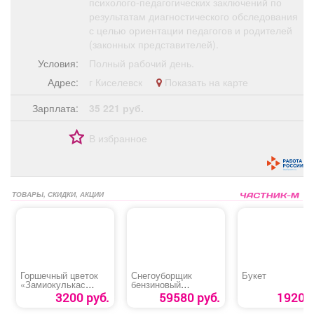
психолого-педагогических заключений по
результатам диагностического обследования
с целью ориентации педагогов и родителей
(законных представителей).
Условия:
Полный рабочий день.
Адрес:
г Киселевск
Показать на карте
Зарплата:
35 221 руб.
В избранное
ТОВАРЫ, СКИДКИ, АКЦИИ
Горшечный цветок
Снегоуборщик
Букет
«Замиокулькас
бензиновый
Зензи»
«MAXPILER MST-
3200 руб.
59580 руб.
1920 р
4050B»