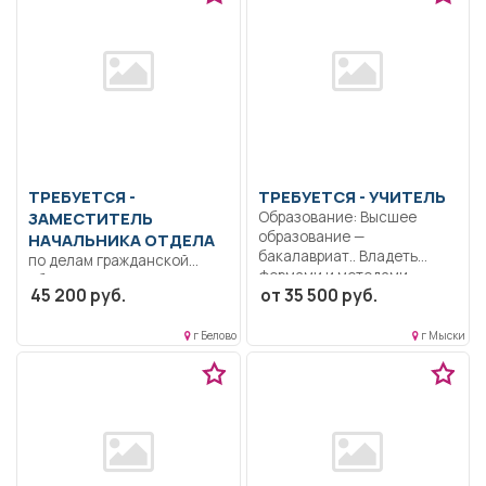
ТРЕБУЕТСЯ -
ТРЕБУЕТСЯ - УЧИТЕЛЬ
ЗАМЕСТИТЕЛЬ
Образование: Высшее
образование —
НАЧАЛЬНИКА ОТДЕЛА
бакалавриат.. Владеть
по делам гражданской
формами и методами...
обороны и предупреждению
45 200 руб.
от 35 500 руб.
чрезвычайных ситуаций
Образование: Высшее...
г Белово
г Мыски