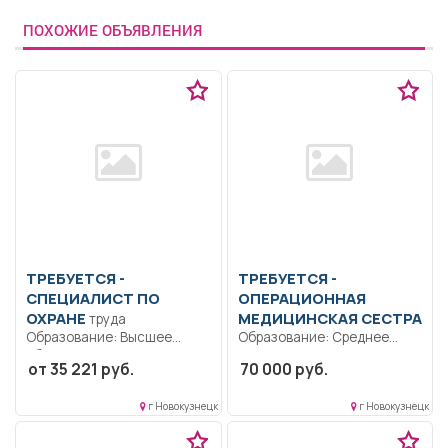
ПОХОЖИЕ ОБЪЯВЛЕНИЯ
ТРЕБУЕТСЯ -
ТРЕБУЕТСЯ -
СПЕЦИАЛИСТ ПО
ОПЕРАЦИОННАЯ
ОХРАНЕ
МЕДИЦИНСКАЯ СЕСТРА
труда
Образование: Высшее
Образование: Среднее
образование —
профессиональное..
от 35 221 руб.
70 000 руб.
бакалавриат.. Нормативно-
Создает необходимую
правовое обеспечение и
хирургическую позицию на
г Новокузнецк
г Новокузнецк
документооборот...
операционном...