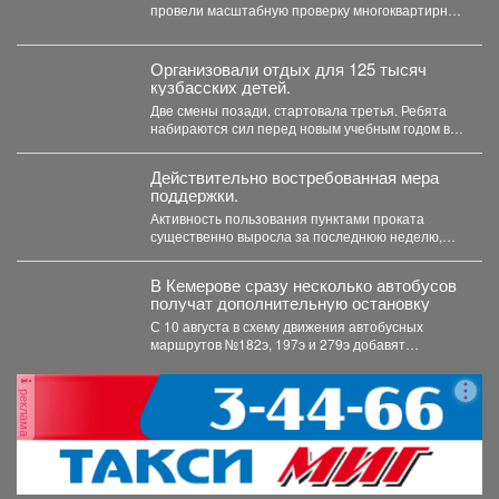
провели масштабную проверку многоквартирных
домов. Особое внимание - противопожарному
состоянию...
Организовали отдых для 125 тысяч
кузбасских детей.
Две смены позади, стартовала третья. Ребята
набираются сил перед новым учебным годом в
лагерях, санаториях...
Действительно востребованная мера
поддержки.
Активность пользования пунктами проката
существенно выросла за последнюю неделю,
после того как губернатор поручил включить...
В Кемерове сразу несколько автобусов
получат дополнительную остановку
С 10 августа в схему движения автобусных
маршрутов №182э, 197э и 279э добавят
остановку "деревня...
реклама