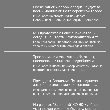
После одной жалобы следить будут за
всеми машинами на кемеровской трассе
В Кузбассе на автомобильной дороге
Новосибирск – Ленинск-Кузнецкий – Кемерово –
Юрга в селе Глубокое...
Мы продолжаем наше знакомство, и
сегодня наш гость - руководитель Арт-
студии «Просто интересно» - Некрасова
Роза Ильясовна - педагог с большим опытом, чей
Роза Ильясовна.
таланты и многолетний стаж вдохновляют
участников на...
Трое запихали мальчика в багажник,
насиловали и пытали: подробности
жуткой истории из Кузбасса
В Кузбассе вынесли приговор монстрам, которые
похитили и жёстко издевались над
малолетниммальчиком. В Юрге...
Президент Владимир Путин подписал
закон о легализации криптовалют в
России.
📈 Документ официально признаёт цифровые
валюты имуществом, устанавливает правила их
оборота и гарантирует судебную защиту...
На разрезе "Заречный" СУЭК-Кузбасс
установлен рекорд добычи за месяц