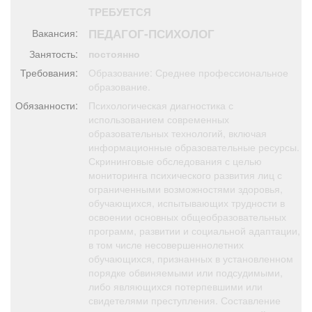
Афиша
Обучение
Проекты
ТРЕБУЕТСЯ
ПЕДАГОГ-ПСИХОЛОГ
Вакансия:
Занятость:
постоянно
Требования:
Образование: Среднее профессиональное
образование.
Товары
Поздравления
Погода
Обязанности:
Психологическая диагностика с
использованием современных
образовательных технологий, включая
информационные образовательные ресурсы.
Скрининговые обследования с целью
ТВ программа
Я - пенсионер
мониторинга психического развития лиц с
ограниченными возможностями здоровья,
обучающихся, испытывающих трудности в
освоении основных общеобразовательных
программ, развитии и социальной адаптации,
в том числе несовершеннолетних
обучающихся, признанных в установленном
порядке обвиняемыми или подсудимыми,
либо являющихся потерпевшими или
свидетелями преступления. Составление