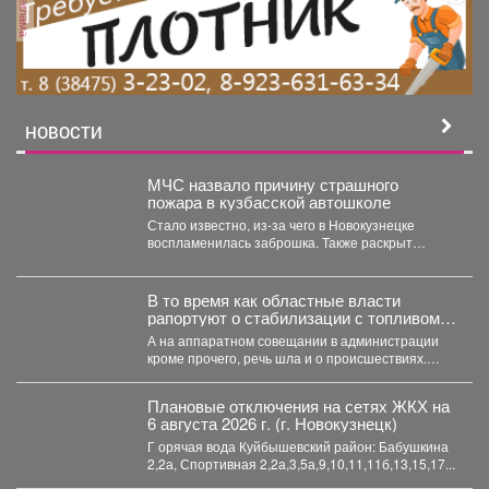
реклама
НОВОСТИ
МЧС назвало причину страшного
пожара в кузбасской автошколе
Стало известно, из-за чего в Новокузнецке
воспламенилась заброшка. Также раскрыт
масштаб разрушения. Заброшенная
автошкола...
В то время как областные власти
рапортуют о стабилизации с топливом в
Кузбассе, пожарные предупреждают
А на аппаратном совещании в администрации
тех, кто перестраховался и набрал
кроме прочего, речь шла и о происшествиях.
бензина и дизтоплива впрок.
Пожарные выезжали...
Плановые отключения на сетях ЖКХ на
6 августа 2026 г. (г. Новокузнецк)
Г орячая вода Куйбышевский район: Бабушкина
2,2а, Спортивная 2,2а,3,5а,9,10,11,11б,13,15,17...