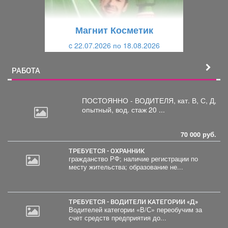
у
щ
щ
и
Магнит Косметик
и
й
c 22.07.2026 по 18.08.2026
й
РАБОТА
ПОСТОЯННО - ВОДИТЕЛЯ, кат.
В, С, Д,
опытный, вод. стаж 20 ...
70 000 руб.
ТРЕБУЕТСЯ - ОХРАННИК
гражданство РФ; наличие регистрации по
месту жительства; образование не...
ТРЕБУЕТСЯ - ВОДИТЕЛИ КАТЕГОРИИ «Д»
Водителей категории «В/С» переобучим за
счет средств предприятия до...