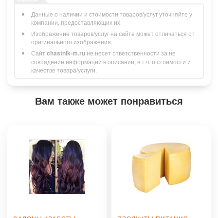
Данные о наличии и стоимости товаров/услуг уточняйте у
компании, предоставляющих их.
Изображение товаров/услуг на сайте может отличаться от
оригинального изображения.
Сайт
chastnik-m.ru
не несет ответственности за не
совпадение информации в описании, в т.ч. о стоимости и
качестве товара/услуги.
Вам также может понравиться