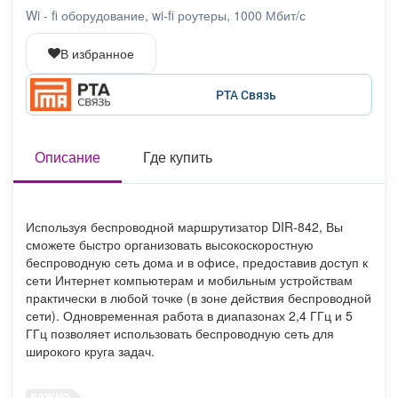
Афиша
Обучение
Проекты
Wi - fi оборудование, wi-fi роутеры, 1000 Мбит/с
В избранное
РТА Связь
Товары
Поздравления
Погода
Описание
Где купить
ТВ программа
Я - пенсионер
Используя беспроводной маршрутизатор DIR-842, Вы
сможете быстро организовать высокоскоростную
беспроводную сеть дома и в офисе, предоставив доступ к
сети Интернет компьютерам и мобильным устройствам
практически в любой точке (в зоне действия беспроводной
сети). Одновременная работа в диапазонах 2,4 ГГц и 5
ГГц позволяет использовать беспроводную сеть для
широкого круга задач.