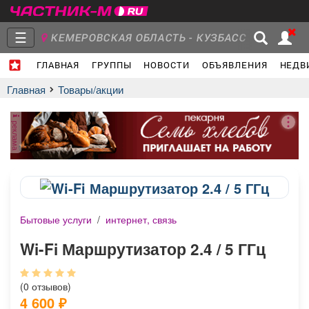
☰
КЕМЕРОВСКАЯ ОБЛАСТЬ - КУЗБАСС
ГЛАВНАЯ
ГРУППЫ
НОВОСТИ
ОБЪЯВЛЕНИЯ
НЕДВ
Главная
Группы
Новости
Главная
Товары/акции
реклама
Объявления
Недвижимость
Услуги
Бытовые услуги
/
интернет, связь
Работа
Транспорт
Компании
Wi-Fi Маршрутизатор 2.4 / 5 ГГц
(0 отзывов)
4 600
₽