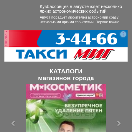
Кузбассовцев в августе ждёт несколько
ярких астрономических событий
Август порадует любителей астрономии сразу
несколькими яркими событиями. Первое важное
явление месяца - частное лунное...
реклама
КАТАЛОГИ
магазинов города
П
С
р
л
е
е
д
д
ы
у
д
ю