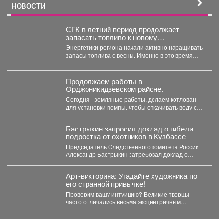
НОВОСТИ
СГК в летний период продолжает
запасать топливо к новому
отопительному сезону
Энергетики региона начали активно наращивать
запасы топлива с весны. Именно в это время
электростанции проходят...
Продолжаем работы в
Орджоникидзевском районе.
Сегодня - земляные работы, делаем котлован
для установки помпы, чтобы откачивать воду с
затопленных территорий....
Бастрыкин запросил доклад о гибели
подростка от охотников в Кузбассе
Председатель Следственного комитета России
Александр Бастрыкин затребовал доклад о
результатах расследования уголовного дела по
факту...
Арт-викторина: Угадайте художника по
его странной привычке!
Проверим вашу интуицию? Великие творцы
часто отличались весьма эксцентричным
поведением. Пишите в комментариях номер
правильного...