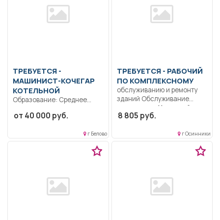
ТРЕБУЕТСЯ -
ТРЕБУЕТСЯ - РАБОЧИЙ
МАШИНИСТ-КОЧЕГАР
ПО КОМПЛЕКСНОМУ
КОТЕЛЬНОЙ
обслуживанию и ремонту
зданий Обслуживание
Образование: Среднее
помещения.. Неполный
профессиональное
от 40 000 руб.
8 805 руб.
рабочий день/неполная
образование.. Обеспечение
рабочая...
бесперебойной работы
г Белово
г Осинники
котельного оборудования....