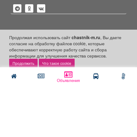
Политика конфиденциальности
Продолжая использовать сайт
chastnik-m.ru
, Вы даете
согласие на обработку файлов cookie, которые
Публикации с пометкой «Реклама», «На правах рекламы»,
обеспечивают корректную работу сайта и сбора
«Партнёрский проект» оплачены рекламодателем.
информации для улучшения качества сервисов.
Редакция сайта не несет ответственности за достоверность
информации, содержащейся в рекламных материалах и
Что такое cookie
объявлениях.
+16
© 2006-2026
ООО "Частник-М"
Объявления