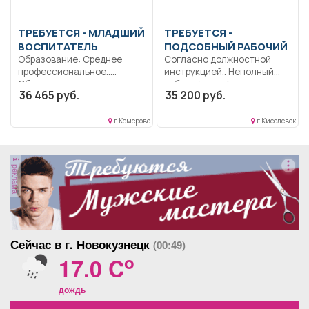
ТРЕБУЕТСЯ - МЛАДШИЙ
ТРЕБУЕТСЯ -
ВОСПИТАТЕЛЬ
ПОДСОБНЫЙ РАБОЧИЙ
Образование: Среднее
Согласно должностной
профессиональное..
инструкцией.. Неполный
Обеспечивать состояние
рабочий день/неполная
36 465 руб.
35 200 руб.
помещений и
рабочая неделя..
оборудования,
соответствующее...
г Кемерово
г Киселевск
реклама
Сейчас в г. Новокузнецк
(00:49)
o
17.0 C
дождь