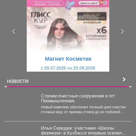
р
л
е
е
д
д
ы
у
д
ю
у
щ
щ
и
Магнит Косметик
и
й
c 29.07.2026 по 25.08.2026
й
НОВОСТИ
Строим очистные сооружения в пгт
Промышленная.
Новый комплекс обеспечит полный цикл очистки
сточных вод: от приема стоков до их глубокой
очистки....
Илья Середюк: участники «Школы
фермера» в Кузбассе впервые освоили