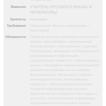
Афиша
Обучение
Проекты
УЧИТЕЛЬ РУССКОГО ЯЗЫКА И
Вакансия:
ЛИТЕРАТУРЫ
Занятость:
постоянно
Требования:
Образование: Высшее образование —
Товары
Поздравления
Погода
бакалавриат.
Обязанности:
Обучение методам понимания сообщения:
анализ, структуризация, реорганизация,
трансформация, сопоставление с другими
сообщениями, выявление необходимой для
анализирующего информации.
ТВ программа
Я - пенсионер
Осуществление совместно с обучающимися
поиска и обсуждения изменений в языковой
реальности и реакции на них социума,
формирование у обучающихся чувства
меняющегося языка. Использование
совместно с обучающимися источников
языковой информации для решения
практических или познавательных задач, в
частности, этимологической информации,
подчеркивая отличия научного метода