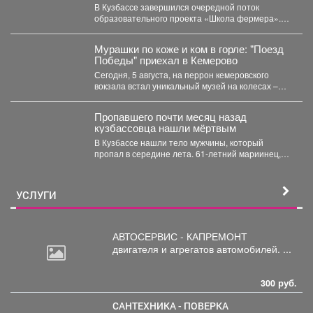
работу с агродронами
В Кузбассе завершился очередной поток
образовательного проекта «Школа фермера».
Обучение проходило три месяца, в этом...
Мурашки по коже и ком в горле: "Поезд
Победы" приехал в Кемерово
Сегодня, 5 августа, на перрон кемеровского
вокзала встал уникальный музей на колесах –
"Поезд Победы"....
Пропавшего почти месяц назад
кузбассовца нашли мёртвым
В Кузбассе нашли тело мужчины, который
пропал в середине лета. 61-летний мариинец,
ориентировку на...
УСЛУГИ
АВТОСЕРВИС - КАПРЕМОНТ
двигателя
и агрегатов автомобилей. ...
300 руб.
САНТЕХНИКА - ПОВЕРКА