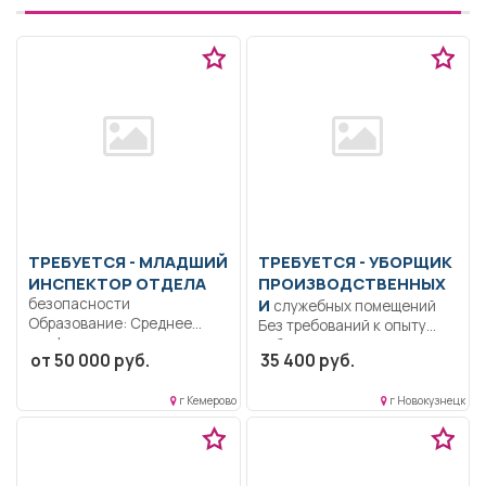
ТРЕБУЕТСЯ - МЛАДШИЙ
ТРЕБУЕТСЯ - УБОРЩИК
ИНСПЕКТОР ОТДЕЛА
ПРОИЗВОДСТВЕННЫХ
безопасности
И
служебных помещений
Образование: Среднее
Без требований к опыту
профессиональное..
работы и уровню
от 50 000 руб.
35 400 руб.
Охранна спецконтингента,
образования,...
недопущение побегов
спецконтингента, служба...
г Кемерово
г Новокузнецк