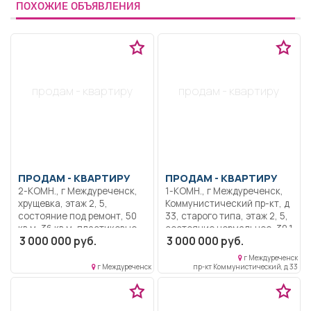
ПОХОЖИЕ ОБЪЯВЛЕНИЯ
продам - квартиру
продам - квартиру
ПРОДАМ -
КВАРТИРУ
ПРОДАМ -
КВАРТИРУ
2-КОМН., г Междуреченск,
1-КОМН., г Междуреченск,
хрущевка, этаж 2, 5,
Коммунистический пр-кт, д
состояние под ремонт, 50
33, старого типа, этаж 2, 5,
кв.м, 36 кв.м, пластиковые
состояние нормальное, 39,1
3 000 000 руб.
3 000 000 руб.
окна, не угловая, без
кв.м, 20 кв.м, пластиковые
посредников, торг, секция в
окна, не угловая, без
г Междуреченск
общежитии.
посредников, торг, в центре
г Междуреченск
пр-кт Коммунистический, д 33
города. Район с развитой
инфраструктурой: рядом
магазины, школы, детские