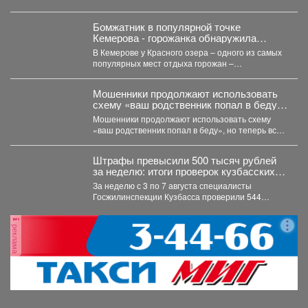
квартиры и даже нет
конкурентов среди 2-х
Бомжатник в популярной точке
комнатных квартир из
Кемерова - горожанка обнаружила
новостроек 4-микрорайона
жуткий объект на Красном озере
В Кемерове у Красного озера – одного из самых
по нашим квадратам-цены.
популярных мест отдыха горожан –
В подъезде
обнаружили...
поддерживается жителями
Мошенники продолжают использовать
порядок и чистота, есть
схему «ваш родственник попал в беду»,
камеры видеонаблюдения,
но теперь все чаще применяют
Мошенники продолжают использовать схему
домофон, дружный подъезд.
современные технологии.
«ваш родственник попал в беду», но теперь все
Есть подъездный тамбур
чаще применяют современные...
для колясок, велосипедов
и разнообразного
Штрафы превысили 500 тысяч рублей
инвентаря. У дома есть
за неделю: итоги проверок кузбасских
УК
защита (специальная
За неделю с 3 по 7 августа специалисты
конструкция) от
Госжилинспекции Кузбасса проверили 544
землетрясений до 6
многоквартирных дома и...
баллов. Рядом 2 детских
реклама
садика, школа №8,
супермаркет, погреба и
гаражи. Во дворе и за домом
детские и спортивные
площадки. Приглашаем к
просмотру в удобное для
вас время.