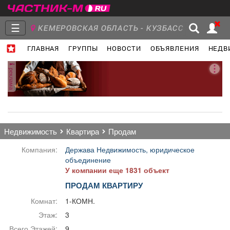
☰
КЕМЕРОВСКАЯ ОБЛАСТЬ - КУЗБАСС
ГЛАВНАЯ
ГРУППЫ
НОВОСТИ
ОБЪЯВЛЕНИЯ
НЕДВ
Главная
Группы
Новости
реклама
Объявления
Недвижимость
Услуги
недвижимость
квартира
продам
Компания:
Держава Недвижимость, юридическое
объединение
У компании еще 1831 объект
Работа
Транспорт
Компании
ПРОДАМ КВАРТИРУ
Комнат:
1-КОМН.
Этаж:
3
Всего Этажей:
9