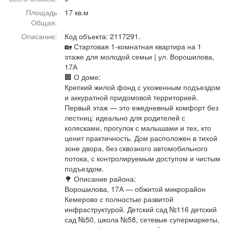
Афиша
Обучение
Проекты
Площадь
17 кв.м
Общая:
Описание:
Код объекта: 2117291.
🏡 Стартовая 1-комнатная квартира на 1
этаже для молодой семьи | ул. Ворошилова,
Товары
Поздравления
Погода
17А
🏢 О доме:
Крепкий жилой фонд с ухоженным подъездом
и аккуратной придомовой территорией.
Первый этаж — это ежедневный комфорт без
лестниц: идеально для родителей с
ТВ программа
Я - пенсионер
колясками, прогулок с малышами и тех, кто
ценит практичность. Дом расположен в тихой
зоне двора, без сквозного автомобильного
потока, с контролируемым доступом и чистым
подъездом.
🌳 Описание района:
Ворошилова, 17А — обжитой микрорайон
Кемерово с полностью развитой
инфраструктурой. Детский сад №116 детский
сад №50, школа №58, сетевые супермаркеты,