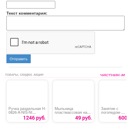
Текст комментария:
Отправить
ТОВАРЫ, СКИДКИ, АКЦИИ
Ручка раздельная H-
Мыльница
Занятие с
0826-A-NIS-NI
пластмассовая на
логопедом-
(Spindle 130)
присоске
дефектологом
1246 руб.
49 руб.
600 р