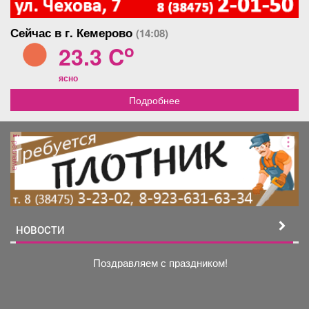
батареи, пластиковые
окна, качественная
Сейчас в г. Кемерово
(14:08)
входная дверь, потолок
побелен, все трубы и
o
23.3 C
проводка 2021 г. Балкон
полностью сделан
ясно
современными
материалами под ключ и
Подробнее
заcтeклён пластикoвыми,
солнцезащитными окнами.
Kваpтиpа cветлaя, тёплая,
неуглoвая, c большой
реклама
куxнeй и просторным
коридором, в отличном
состоянии. При продаже
остаётся: кухонный
гарнитур, гардины,
потолочная сушилка для
НОВОСТИ
белья, люстра на кухне. По
поводу цены и м²:
Основываясь на том, что
Поздравляем с праздником!
сейчас цены на
новостройки стремительно
идут вверх. У нас
оптимально-низкая цена