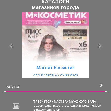
КАТАЛОГИ
магазинов города
П
С
р
л
е
е
д
д
ы
у
д
ю
у
щ
щ
и
Магнит Косметик
и
й
c 29.07.2026 по 25.08.2026
й
РАБОТА
ТРЕБУЕТСЯ - МАСТЕРА МУЖСКОГО ЗАЛА
Будем рады видеть молодых и талантливых
в нашем дружном...
20