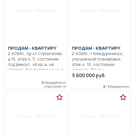
сады, центральный парк.
продам - квартиру
продам - квартиру
ПРОДАМ -
КВАРТИРУ
ПРОДАМ -
КВАРТИРУ
2-КОМН., пр-кт Строителей,
2-КОМН., г Междуреченск,
д 15, этаж 4, 5, состояние
улучшенной планировки,
под ремонт, 46 кв. м, не
этаж 4, 10, состояние
угловая, без посредников, в
хорошее, 56 кв.м,
5 600 000 руб.
центральной части города.
пластиковые окна, новая
Требуется ремонт.
сантехника, застекленный
Междуреченск
балкон, в уютном уголке
Строителей, 15
г Междуреченск
города, рядом друга, парк,
магазины, Очень теплая
(есть тёплый пол, батареи
поменять), . В доме
большой грузовой лифт.
продам - квартиру
продам - квартиру