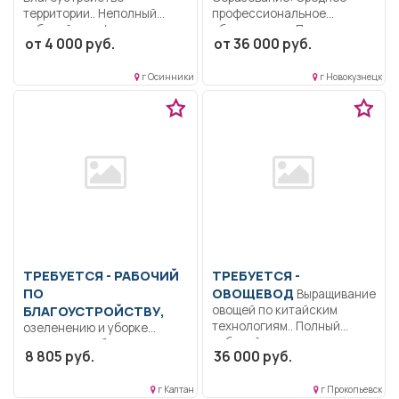
территории.. Неполный
профессиональное
рабочий день/неполная
образование.. Проводит
от 4 000 руб.
от 36 000 руб.
рабочая неделя..
теоретические и
практические занятия...
г Осинники
г Новокузнецк
ТРЕБУЕТСЯ - РАБОЧИЙ
ТРЕБУЕТСЯ -
ПО
ОВОЩЕВОД
Выращивание
БЛАГОУСТРОЙСТВУ,
овощей по китайским
технологиям.. Полный
озеленению и уборке
рабочий день..
территории Уборка и
8 805 руб.
36 000 руб.
поддержание чистоты
производственных,
г Калтан
г Прокопьевск
служебных...