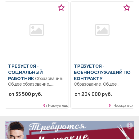
ТРЕБУЕТСЯ -
ТРЕБУЕТСЯ -
СОЦИАЛЬНЫЙ
ВОЕННОСЛУЖАЩИЙ ПО
РАБОТНИК
КОНТРАКТУ
Образование:
Общее образование..
Образование: Общее
Непосредственная помощь
образование.. Военная
от 35 500 руб.
от 204 000 руб.
получателям социальных
служба по контракту..
услуг,организационные,
Полный рабочий...
г Новокузнецк
г Новокузнецк
координационные...
реклама