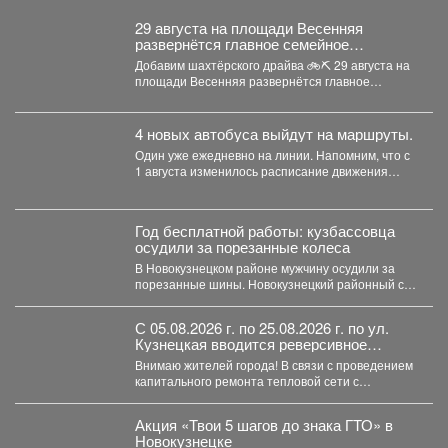
29 августа на площади Весенняя
развернётся главное семейное
соревнование этого лета - городской
Добавим шахтёрского драйва 🚲⛏ 29 августа на
конкурс «Шахтёрский видномобиль».
площади Весенняя развернётся главное
семейное соревнование этого...
4 новых автобуса выйдут на маршруты.
Один уже ежедневно на линии. Напомним, что с
1 августа изменилось расписание движения
автобусов.
Год бесплатной работы: кузбассовца
осудили за порезанные колеса
В Новокузнецком районе мужчину осудили за
порезанные шины. Новокузнецкий районный суд
вынес приговор местному...
С 05.08.2026 г. по 25.08.2026 г. по ул.
Кузнецкая вводится реверсивное
движения для автотранспорта
Внимаю жителей города! В связи с проведением
капитального ремонта тепловой сети с
05.08.2026 г....
Акция «Твои 5 шагов до знака ГТО» в
Новокузнецке