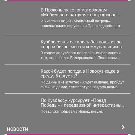
В Прокопьевске по материалам
«Мобильного патруля» оштрафован
автомобилист, который дважды
🔹Участник акции «Мобильный патруль»
нарушил ПДД
прислал видео нарушения Правил дорожного
движения, совершенного водителем автомобиля
«БМВ» в...
Кузбассовцы остались без воды из-за
споров бизнесмена и коммунальщиков
В соцсетях Кузбасса появилась информация о
том, что посёлок Валерьяновка в Тяжинском
районе остался без...
Какой будет погода в Новокузнецке в
среду, 5 августа?
По данным «Гисметео», будет облачно, пройдут
сильные дожди, температура воздуха ночью...
По Кузбассу курсирует «Поезд
Победы» - передвижной интерактивный
музей, рассказывающий о событиях
Поезд уже побывал в Новокузнецке.
Великой Отечественной войны.
НОВОСТИ