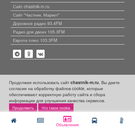
Сайт chastnik-m.ru
Сайт "Частник. Маркет"
Дорожное радио 93.4FM
Радио для двоих 105.3FM
Европа плюс 103.3FM
Политика конфиденциальности
Продолжая использовать сайт
chastnik-m.ru
, Вы даете
согласие на обработку файлов cookie, которые
Публикации с пометкой «Реклама», «На правах рекламы»,
обеспечивают корректную работу сайта и сбора
«Партнёрский проект» оплачены рекламодателем.
информации для улучшения качества сервисов.
Редакция сайта не несет ответственности за достоверность
информации, содержащейся в рекламных материалах и
Что такое cookie
объявлениях.
+16
© 2006-2026
ООО "Частник-М"
Объявления