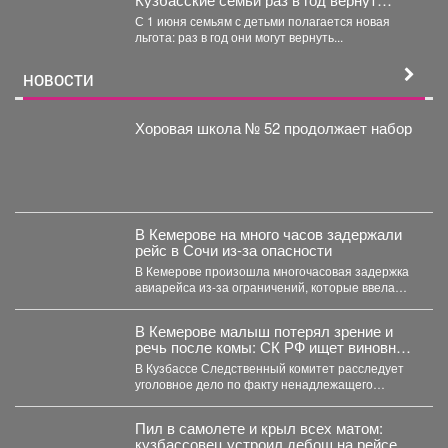
часть уплаченных денег
С 1 июня семьям с детьми полагается новая
льгота: раз в год они могут вернуть...
НОВОСТИ
Хоровая школа № 52 продолжает набор
В Кемерове на много часов задержали
рейс в Сочи из-за опасности
В Кемерове произошла многочасовая задержка
авиарейса из-за ограничений, которые ввела
Росавиация. Утром в четверг,...
В Кемерове малыш потерял зрение и
речь после комы: СК РФ ищет виновных
в искалеченном детстве
В Кузбассе Следственный комитет расследует
уголовное дело по факту ненадлежащего
оказания медицинской помощи двухлетнему
мальчику....
Пил в самолете и крыл всех матом:
кузбассовец устроил дебош на рейсе из