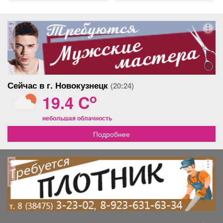
реклама
Сейчас в г. Новокузнецк
(20:24)
o
19.4 C
небольшая облачность
Подробнее
реклама