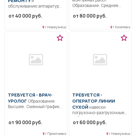
РЕМОНТУ
и
Образование: Среднее
обслуживанию аппаратуры
профессиональное
и устройств связи
от 40 000 руб.
от 80 000 руб.
образование.. Организация
Образование: Среднее
выполнения плана
профессиональное
строительных...
г Новокузнецк
г Киселевск
образование.....
ТРЕБУЕТСЯ - ВРАЧ-
ТРЕБУЕТСЯ -
УРОЛОГ
ОПЕРАТОР ЛИНИИ
Образование:
Высшее.. Сменный график..
СУХОЙ
навески
погрузочно-разгрузочные
работы на участке фасовки.
от 90 000 руб.
от 60 000 руб.
Полный рабочий день.
График 2/2...
г Прокопьевск
г Новокузнецк