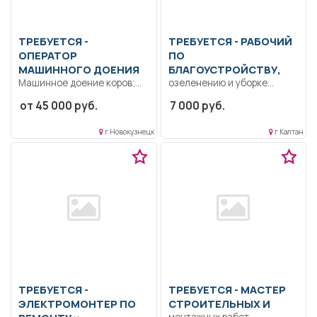
ТРЕБУЕТСЯ -
ТРЕБУЕТСЯ - РАБОЧИЙ
ОПЕРАТОР
ПО
МАШИННОГО ДОЕНИЯ
БЛАГОУСТРОЙСТВУ,
Машинное доение коров;
озеленению и уборке
выполнение мероприятий
территории.
от 45 000 руб.
7 000 руб.
по повышению молочной
Благоустройство,
продуктивности коров.....
озеленение и уборка
г Новокузнецк
г Калтан
территории.. Неполный...
ТРЕБУЕТСЯ -
ТРЕБУЕТСЯ - МАСТЕР
ЭЛЕКТРОМОНТЕР ПО
СТРОИТЕЛЬНЫХ И
монтажных работ