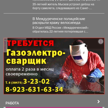
Петербурга
35-летний житель Мысков устроил дебош на
борту самолета, следовавшего из Санкт-
Петербурга в Новокузнецк. Мужчина пил...
В Междуреченске полицейские
раскрыли кражу велосипеда
В Отдел МВД России «Междуреченский»
обратилась 22-летняя потерпевшая с
заявлением о том, что неизвестное лицо...
реклама
РАБОТА