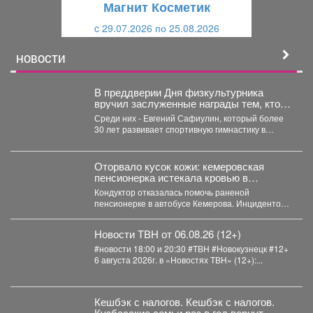
Магнит Косметик
и
й
c 29.07.2026 по 25.08.2026
й
НОВОСТИ
В преддверии Дня физкультурника
вручил заслуженные награды тем, кто
посвятил свою жизнь спорту и
Среди них - Евгений Сафиулин, который более
воспитанию чемпионов.
30 лет развивает спортивную гимнастику в
Кузбассе. За...
Оторвало кусок кожи: кемеровская
пенсионерка истекала кровью в
автобусе
Кондуктор отказалась помочь раненой
пенсионерке в автобусе Кемерова. Инцидентом
заинтересовались СК РФ. Следственный
комитет...
Новости ТВН от 06.08.26 (12+)
#новости 18:00 и 20:30 #ТВН #Новокузнецк #12+
6 августа 2026г. в «Новостях ТВН» (12+):...
Кешбэк с налогов. Кешбэк с налогов.
Кузбасские семьи раз в год вернут