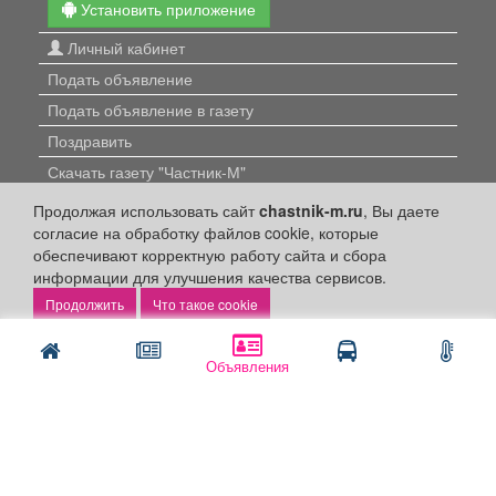
Установить приложение
Личный кабинет
Подать объявление
Подать объявление в газету
Поздравить
Скачать газету "Частник-М"
Продолжая использовать сайт
chastnik-m.ru
, Вы даете
Рекламодателям:
согласие на обработку файлов cookie, которые
обеспечивают корректную работу сайта и сбора
Бизнес-кабинет
информации для улучшения качества сервисов.
Заказать рекламу
Что такое cookie
Оплата услуг:
Объявления
Расценки
Оплатить
Наши ресурсы:
Газета "Частник-М"