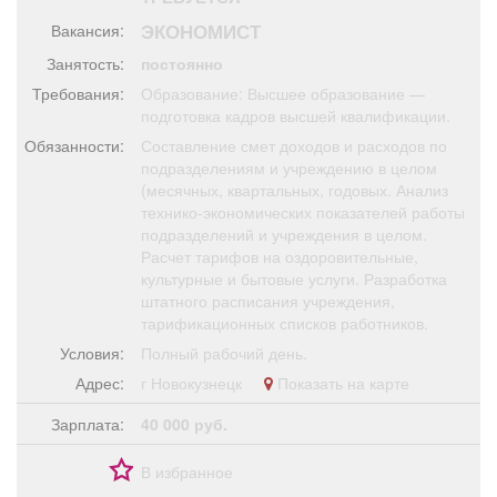
Афиша
Обучение
Проекты
ЭКОНОМИСТ
Вакансия:
Занятость:
постоянно
Требования:
Образование: Высшее образование —
подготовка кадров высшей квалификации.
Товары
Поздравления
Погода
Обязанности:
Составление смет доходов и расходов по
подразделениям и учреждению в целом
(месячных, квартальных, годовых. Анализ
технико-экономических показателей работы
подразделений и учреждения в целом.
Расчет тарифов на оздоровительные,
ТВ программа
Я - пенсионер
культурные и бытовые услуги. Разработка
штатного расписания учреждения,
тарификационных списков работников.
Условия:
Полный рабочий день.
Адрес:
г Новокузнецк
Показать на карте
Зарплата:
40 000 руб.
В избранное