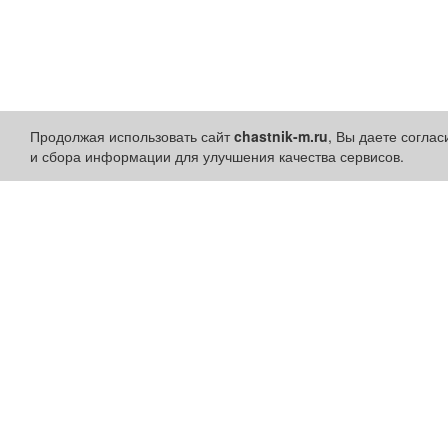
Продолжая использовать сайт
chastnik-m.ru
, Вы даете согла
и сбора информации для улучшения качества сервисов.
Разделы сайта:
Быстрые ссылки:
Объявления
Установить приложени
Новости
Личный кабинет
Компании
Подать объявление
Афиша
Подать объявление в
Расписание занятий
газету
Расписание автобусов
Поздравить
Погода
Скачать газету "Частник-
М"
Контакты