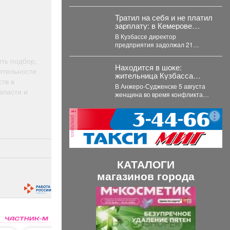
Тратил на себя и не платил
зарплату: в Кемерове
судят директора
В Кузбассе директор
предприятия задолжал 21
работнику больше 3,4 миллионов
ть подбор,
рублей. В Кузбассе прокуратура...
Находится в шоке:
ятельности
жительница Кузбасса
тв в
ударила мужа ножом в
В Анжеро-Судженске 5 августа
власти и
сердце - подробности
женщина во время конфликта
ударила мужа ножом в грудь.
Мужчина скончался....
реклама
КАТАЛОГИ
магазинов города
П
С
р
л
е
е