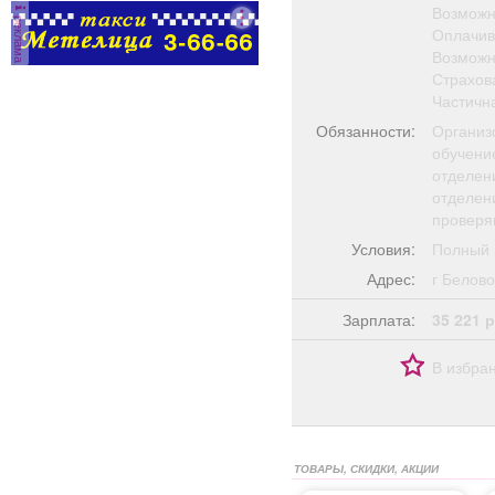
Возможн
реклама
Оплачив
Возможн
Страхова
Частична
Обязанности:
Организ
обучени
отделен
отделени
проверя
Условия:
Полный 
Адрес:
г Бело
Зарплата:
35 221 р
В избра
ТОВАРЫ, СКИДКИ, АКЦИИ