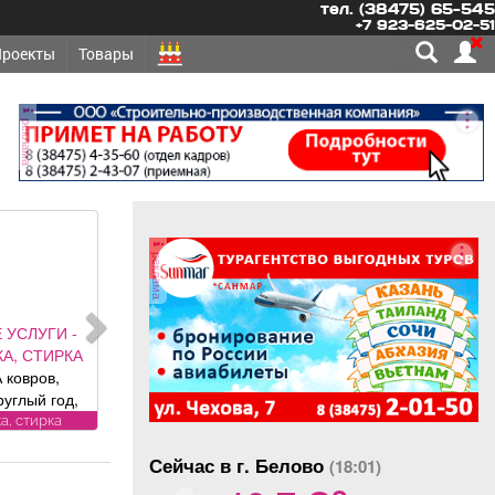
тел. (38475) 65-545
+7 923-625-02-51
Проекты
Товары
реклама
реклама
ЕТСЯ -
ОЯННО
ННИКИ,
ННИКИ-
Требования
оянно
у: лицензия.
Сейчас в г. Белово
овия:
(18:01)
o
РОВАННЫЕ