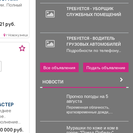
и.. Полный
ТРЕБУЕТСЯ - УБОРЩИК
СЛУЖЕБНЫХ ПОМЕЩЕНИЙ
21 руб.
г Новокузнецк
ТРЕБУЕТСЯ - ВОДИТЕЛЬ
ГРУЗОВЫХ АВТОМОБИЛЕЙ
Подробности по телефону..
Все объявления
Подать объявление
НОВОСТИ
Прогноз погоды на 5
августа
АСТЕР
Переменная облачность,
еднее
кратковременные дожди,
е..
местами сильные, грозы, град.
Ветер юго-западный 4-9 м/с,
полнение
порывы до 18...
Мурашки по коже и ком в
о-
0 000 руб.
горле: "Поезд Победы"