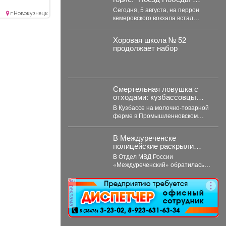
а...
приехал в Кемерово
Сегодня, 5 августа, на перрон
г Новокузнецк
кемеровского вокзала встал
уникальный музей на колесах –
"Поезд Победы"....
Хоровая школа № 52
продолжает набор
Смертельная ловушка с
отходами: кузбассовцы
погибли в навозном
В Кузбассе на молочно-товарной
котловане
ферме в Промышленновском
муниципальном округе погибли
двое рабочих. Как сообщает...
В Междуреченске
полицейские раскрыли
кражу велосипеда
В Отдел МВД России
«Междуреченский» обратилась
22-летняя потерпевшая с
заявлением о том, что
реклама
неизвестное лицо...