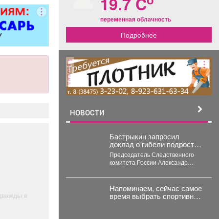
19.7 C
 5 разряда,
000 руб. 6
переменная облачность
/п от 37000
Подробнее
ициальное
тройство
. пакет ООО
терлок-Н»
реклама
НОВОСТИ
Бастрыкин запросил
доклад о гибели подростка
от охотников в Кузбассе
Председатель Следственного
комитета России Александр
Бастрыкин затребовал доклад о
результатах расследования
уголовного дела по факту...
Напоминаем, сейчас самое
дважды в
время выбрать спортивную
школу для ребёнка.