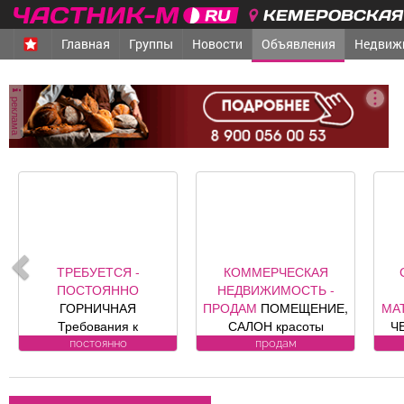
КЕМЕРОВСКАЯ 
Главная
Группы
Новости
Объявления
Недвиж
реклама
КОММЕРЧЕСКАЯ
СТРОИТЕЛЬНЫЕ,
НЕДВИЖИМОСТЬ -
ОТДЕЛОЧНЫЕ
С
ПРОДАМ
ПОМЕЩЕНИЕ,
МАТЕРИАЛЫ - ПРОДАМ
САЛОН красоты
ЧЕРНОЗЕМ, щебень,
«Оазис», площадь 88, 8
песок, уголь, торф,
В
продам
продам
кв. м, по адресу ул.
гравий, шлак, отсыпка и
Юдина, 1, хороший
другие под заказ,
за
ремонт, полностью с
возможна доставка.