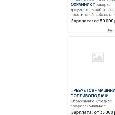
ОХРАННИК
Проверка
документов у работников
посетителей, соблюден
внутриобъектового и...
Зарплата: от 50 000 
пгт
ТРЕБУЕТСЯ - МАШИН
ТОПЛИВОПОДАЧИ
Образование: Среднее
профессиональное
образование.. Управлени
Зарплата: от 35 000 