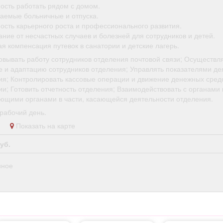
ость работать рядом с домом.
аемые больничные и отпуска.
ость карьерного роста и профессионального развития.
ние от несчастных случаев и болезней для сотрудников и детей.
я компенсация путевок в санатории и детские лагерь.
овывать работу сотрудников отделения почтовой связи; Осуществля
е и адаптацию сотрудников отделения; Управлять показателями де
ия; Контролировать кассовые операции и движение денежных средс
и; Готовить отчетность отделения; Взаимодействовать с органами 
ющими органами в части, касающейся деятельности отделения.
рабочий день.
во
Показать на карте
уб.
нное