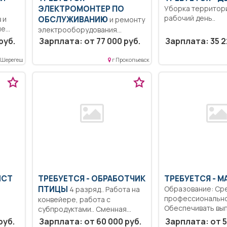
ЭЛЕКТРОМОНТЕР ПО
Уборка территори
рабочий день..
 и
ОБСЛУЖИВАНИЮ
и ремонту
ие
электрооборудования
Образование: Среднее
руб.
Зарплата: от 77 000 руб.
Зарплата: 35 2
общее. Сменный график.
Организована доставка
 Шерегеш
г Прокопьевск
автобусами..
ИСТ
ТРЕБУЕТСЯ - ОБРАБОТЧИК
ТРЕБУЕТСЯ - М
ПТИЦЫ
Образование: Ср
4 разряд.. Работа на
профессионально
конвейере, работа с
Обеспечивать вы
субпродуктами.. Сменная...
плана строительн
е и
руб.
Зарплата: от 60 000 руб.
Зарплата: от 5