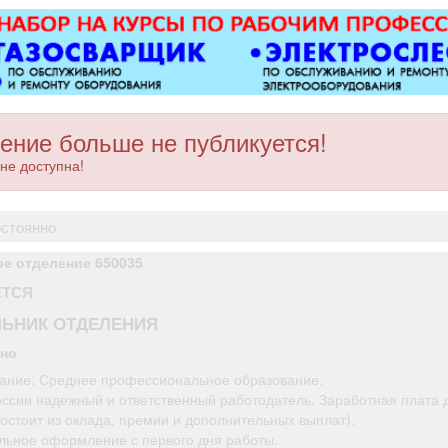
ковер»).
ОХРАННИКИ
з/п от 33
разряда, з
руб. оф
трудоус
полный соц
ЧОП «Ин
ение больше не публикуется!
не доступна!
остоянно
е отделение 650035
ЕТСЯ
ЬНИК ОТДЕЛЕНИЯ
нно
ание: Среднее профессиональное образование.
оссии надежный и ответственный работодатель. Заработная плата 
остоит из оклада, премии и дополнительных выплат).
ьное оформление с первого дня работы.