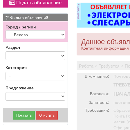
Подать объявление
оборудованием,
Вывоз мусора.
реклама
имеется парковка, торг
уместен.
Фильтр объявлений
Город / регион
Данное объявл
Раздел
Контактная информация 
работа
требуется
п
Категория
В компанию:
Почтово
ТРЕБУ
Предложение
НАЧАЛ
Вакансия:
Занятость:
постоя
Требования:
Образов
Почта Р
месяц (с
Официал