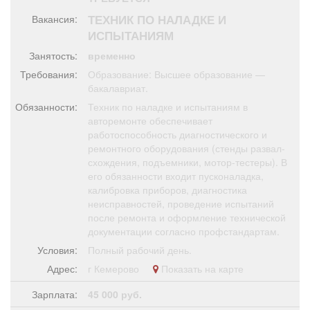
Афиша
Обучение
Проекты
ТЕХНИК ПО НАЛАДКЕ И
Вакансия:
ИСПЫТАНИЯМ
Занятость:
временно
Требования:
Образование: Высшее образование —
Товары
Поздравления
Погода
бакалавриат.
Обязанности:
Техник по наладке и испытаниям в
авторемонте обеспечивает
работоспособность диагностического и
ремонтного оборудования (стенды развал-
схождения, подъемники, мотор-тестеры). В
ТВ программа
Я - пенсионер
его обязанности входит пусконаладка,
калибровка приборов, диагностика
неисправностей, проведение испытаний
после ремонта и оформление технической
документации согласно профстандартам.
Условия:
Полный рабочий день.
Адрес:
г Кемерово
Показать на карте
Зарплата:
45 000 руб.