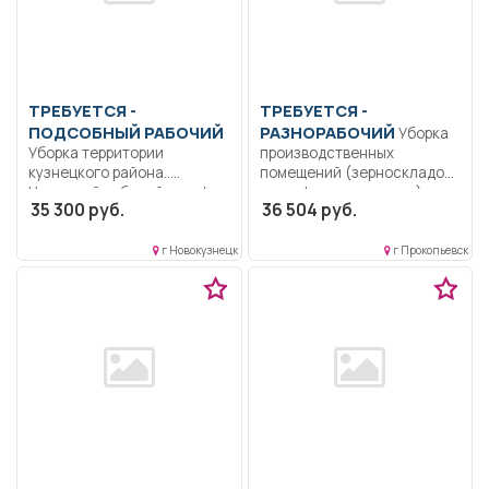
ТРЕБУЕТСЯ -
ТРЕБУЕТСЯ -
ПОДСОБНЫЙ РАБОЧИЙ
РАЗНОРАБОЧИЙ
Уборка
Уборка территории
производственных
кузнецкого района..
помещений (зерноскладов,
Неполный рабочий день/
картофелехранилища),
35 300 руб.
36 504 руб.
неполная рабочая неделя..
поддержание надлежащего
санитарного состояния...
г Новокузнецк
г Прокопьевск