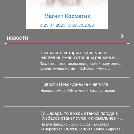
у
щ
щ
и
Магнит Косметик
и
й
c 29.07.2026 по 25.08.2026
й
НОВОСТИ
Сохранить историко-культурное
наследие южной столицы региона и
создать доступную среду.
Такую цель поставила перед собой выпускница
школы журналистики «ОсНова» - Анна
Маркелова. Результатом работы стал...
Новости Новокузнецка 4 августа
Новости «Ново-ТВ» с Анной Бессчастновой
То Сахара, то дождь стеной: погода в
Кузбассе станет хуже и аномальнее –
причина
На юге Западной Сибири, где находятся
Кемеровская, Омская, Томская, Новосибирская
области Алтайский край и Республика...