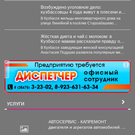
Возбуждено уголовное дело:
кузбассовцы 4 года живут в плесени и
ждут помощи
В Кузбассе жильцы многоквартирного дома на
улице Линейной в посёлке Староабашево
Новокузнецкого округа больше года...
Жёсткая диета и чай с молоком: в
Кузбассе мамам рассказали правду о
грудном вскармливании
В Кузбассе заведующая женской консультацией
Анастасия Подушко развеяла популярные мифы
о питании кормящих мам. ...
реклама
УСЛУГИ
АВТОСЕРВИС - КАПРЕМОНТ
двигателя
и агрегатов автомобилей. ...