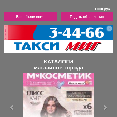
1 000 руб.
Все объявления
Подать объявление
реклама
КАТАЛОГИ
магазинов города
П
С
р
л
е
е
д
д
ы
у
д
ю