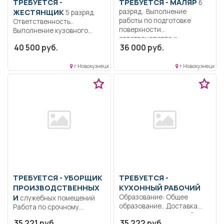
ТРЕБУЕТСЯ -
ТРЕБУЕТСЯ - МАЛЯР
6
ЖЕСТЯНЩИК
разряд.. Выполнение
5 разряд.
работы по подготовке
Ответственность..
поверхности
Выполнение кузовного
автотранспорта к...
ремонта автотранспорта,
40 500 руб.
36 000 руб.
контроль выполненных
работы.....
г Новокузнецк
г Новокузнецк
ТРЕБУЕТСЯ - УБОРЩИК
ТРЕБУЕТСЯ -
ПРОИЗВОДСТВЕННЫХ
КУХОННЫЙ РАБОЧИЙ
И
Образование: Общее
служебных помещений
образование.. Доставка
Работа по срочному
продуктов из кладовой на
трудовому договору с
35 221 руб.
35 222 руб.
пищеблок;...