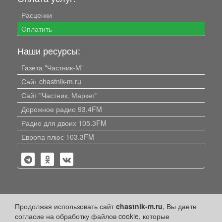
Расценки
Оплатить
Наши ресурсы:
Газета "Частник-М"
Сайт chastnik-m.ru
Сайт "Частник. Маркет"
Дорожное радио 93.4FM
Радио для двоих 105.3FM
Европа плюс 103.3FM
Политика конфиденциальности
Продолжая использовать сайт
chastnik-m.ru
, Вы даете
согласие на обработку файлов cookie, которые
Публикации с пометкой «Реклама», «На правах рекламы»,