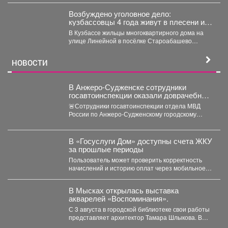
Возбуждено уголовное дело:
кузбассовцы 4 года живут в плесени и
ждут помощи
В Кузбассе жильцы многоквартирного дома на
улице Линейной в посёлке Староабашево
Новокузнецкого округа больше года...
НОВОСТИ
В Анжеро-Судженске сотрудники
госавтоинспекции оказали доврачебную
помощь мужчине, пострадавшему от
🚨Сотрудники госавтоинспекции отдела МВД
укуса гадюки
России по Анжеро-Судженскому городскому
округу капитан полиции Виктор Шуман и
лейтенант...
В «Госуслуги Дом» доступны счета ЖКУ
за прошлые периоды
Пользователь может проверить корректность
начислений и историю оплат через мобильное
приложение. Скачивайте «Госуслуги Дом»...
В Мысках открылась выставка
акварелей «Воспоминания».
С 3 августа в городской библиотеке свои работы
представляет архитектор Тамара Шлыкова. В
экспозиции...