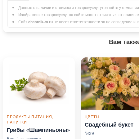
Данные о наличии и стоимости товаров/услуг уточняйте у компани
Изображение товаров/услуг на сайте может отличаться от оригина
Сайт
chastnik-m.ru
не несет ответственности за не совпадение инфо
Вам такж
ПРОДУКТЫ ПИТАНИЯ,
ЦВЕТЫ
НАПИТКИ
Свадебный букет
Грибы «Шампиньоны»
№39
Вес: 1 кг, свежие