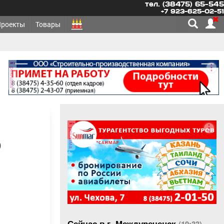
тел. (38475) 65-545
+7 923-625-02-51
Проекты
Товары
реклама
реклама
D
Сейчас в г. Междуреченск