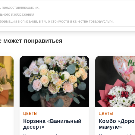
и, предоставляющих их.
льного изображения.
рмации в описании, в т.ч. о стоимости и качестве товара/услуги.
е может понравиться
ЦВЕТЫ
ЦВЕТЫ
Корзина «Ванильный
Комбо «Доро
десерт»
мамуле»