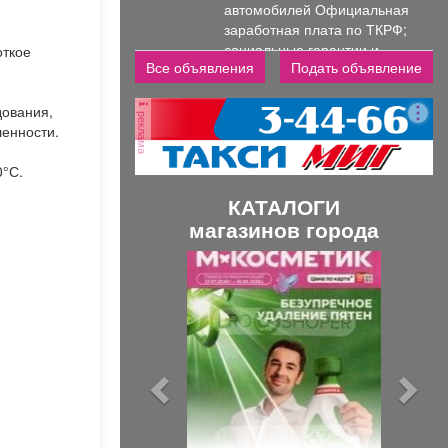
автомобилей Официальная
000
заработная плата по ТКРФ;
руб.
социальные гарантии и
откое
Все объявления
Подать объявление
уверенность в...
дования,
реклама
ленности.
0°С.
КАТАЛОГИ
магазинов города
П
С
р
л
е
е
д
д
ы
у
д
ю
у
щ