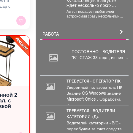
ет и
Кузбассовцев в августе
ждёт несколько ярких
шар с
астрономических событий
Август порадует любителей
астрономии сразу несколькими
яркими событиями. Первое
важное явление месяца -
частное лунное...
РАБОТА
ПОСТОЯННО - ВОДИТЕЛЯ
"В"
,СТАЖ 33 года , из них ...
ТРЕБУЕТСЯ - ОПЕРАТОР ПК
Уверенный пользователь ПК
Знание OS Windows знание
нной 2
Microsoft Office . Обработка
ал. с
и...
вкой
ТРЕБУЕТСЯ - ВОДИТЕЛИ
КАТЕГОРИИ «Д»
Водителей категории «В/С»
переобучим за счет средств