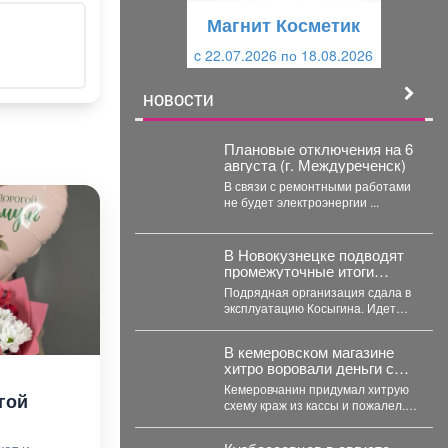
щ
и
Магнит Косметик
и
й
c 22.07.2026 по 18.08.2026
й
НОВОСТИ
Плановые отключения на 6
августа (г. Междуреченск)
В связи с ремонтными работами
не будет электроэнергии ...
В Новокузнецке подводят
промежуточные итоги
дорожного сезона.
Подрядная организация сдала в
эксплуатацию Косыгина. Идет
приемка улиц Куйбышева,
Фесковской, Кузнецова и других.
В кемеровском магазине
Продолжается...
хитро воровали деньги с
помощью оставленных
Кемеровчанин придумал хитрую
гой
чеков
схему краж из кассы и пожалел. В
Кемерове на Южном вскрыли...