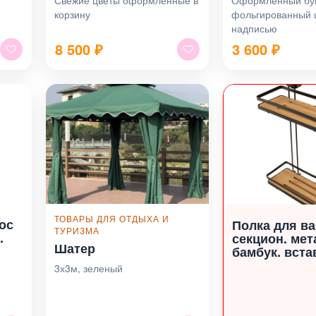
Свежие цветы оформленные в
Оформленный бук
корзину
фольгированный 
надписью
8 500
₽
3 600
₽
ТОВАРЫ ДЛЯ ОТДЫХА И
ос
Полка для ва
ТУРИЗМА
.
секцион. мет
Шатер
бамбук. вста
3х3м, зеленый