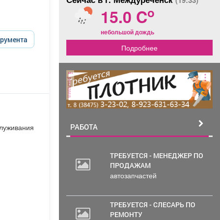
(19:33)
o
15.0 C
небольшой дождь
трумента
Подробнее
реклама
РАБОТА
служивания
ТРЕБУЕТСЯ - МЕНЕДЖЕР ПО
ПРОДАЖАМ
30
автозапчастей
000
руб.
ТРЕБУЕТСЯ - СЛЕСАРЬ ПО
РЕМОНТУ
20