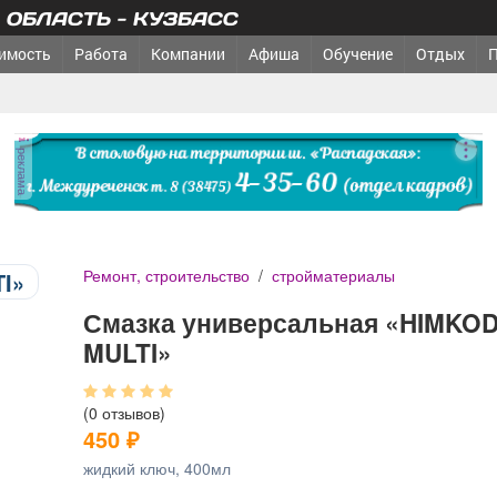
ОБЛАСТЬ - КУЗБАСС
имость
Работа
Компании
Афиша
Обучение
Отдых
реклама
Ремонт, строительство
/
стройматериалы
Смазка универсальная «HIMKO
MULTI»
(0 отзывов)
450
₽
жидкий ключ, 400мл