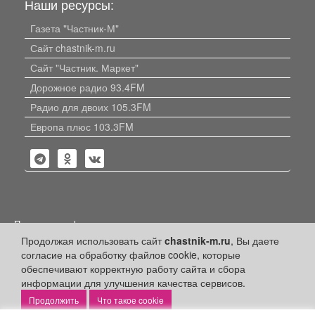
Наши ресурсы:
Газета "Частник-М"
Сайт chastnik-m.ru
Сайт "Частник. Маркет"
Дорожное радио 93.4FM
Радио для двоих 105.3FM
Европа плюс 103.3FM
Политика конфиденциальности
Продолжая использовать сайт
chastnik-m.ru
, Вы даете
Публикации с пометкой «Реклама», «На правах рекламы»,
согласие на обработку файлов cookie, которые
«Партнёрский проект» оплачены рекламодателем.
Редакция сайта не несет ответственности за достоверность
обеспечивают корректную работу сайта и сбора
информации, содержащейся в рекламных материалах и
информации для улучшения качества сервисов.
объявлениях.
Что такое cookie