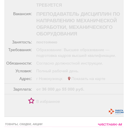
Афиша
Обучение
Проекты
ТРЕБУЕТСЯ
ПРЕПОДАВАТЕЛЬ ДИСЦИПЛИН ПО
Вакансия:
НАПРАВЛЕНИЮ МЕХАНИЧЕСКОЙ
ОБРАБОТКИ, МЕХАНИЧЕСКОГО
ОБОРУДОВАНИЯ
Товары
Поздравления
Погода
Занятость:
постоянно
Требования:
Образование: Высшее образование —
подготовка кадров высшей квалификации.
Обязанности:
Согласно должностной инструкции.
ТВ программа
Я - пенсионер
Условия:
Полный рабочий день.
Адрес:
г Новокузнецк
Показать на карте
Зарплата:
от 36 000 до 55 000 руб.
В избранное
ТОВАРЫ, СКИДКИ, АКЦИИ