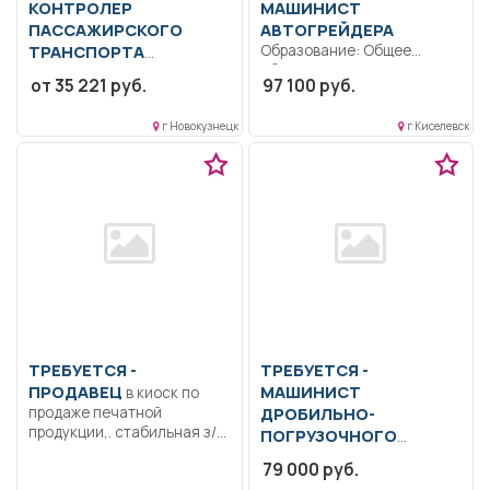
КОНТРОЛЕР
МАШИНИСТ
ПАССАЖИРСКОГО
АВТОГРЕЙДЕРА
ТРАНСПОРТА
Образование: Общее
образование.. Выполнение
Образование: Среднее
от 35 221 руб.
97 100 руб.
механизированных работ с
профессиональное
применением
образование.. Контролер
г Новокузнецк
г Киселевск
автогрейдера...
пассажирского транспорта:
Проверяет на...
ТРЕБУЕТСЯ -
ТРЕБУЕТСЯ -
ПРОДАВЕЦ
МАШИНИСТ
в киоск по
продаже печатной
ДРОБИЛЬНО-
продукции,. стабильная з/п,
ПОГРУЗОЧНОГО
оклад...
АГРЕГАТА
Осуществлять
79 000 руб.
дробление и сортировку