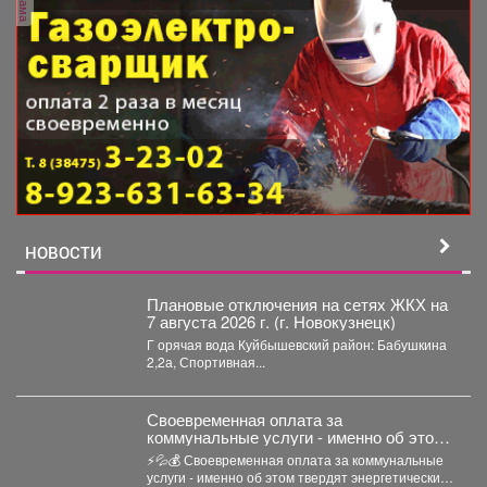
НОВОСТИ
Плановые отключения на сетях ЖКХ на
7 августа 2026 г. (г. Новокузнецк)
Г орячая вода Куйбышевский район: Бабушкина
2,2а, Спортивная...
Своевременная оплата за
коммунальные услуги - именно об этом
твердят энергетические компании.
⚡💦💰 Своевременная оплата за коммунальные
услуги - именно об этом твердят энергетические