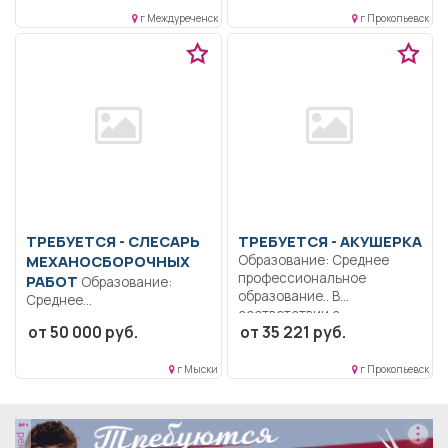
угля. Осуществлять
г Междуреченск
г Прокопьевск
обслуживание ДСУ..
Сменная...
ТРЕБУЕТСЯ - СЛЕСАРЬ
ТРЕБУЕТСЯ - АКУШЕРКА
МЕХАНОСБОРОЧНЫХ
Образование: Среднее
профессиональное
РАБОТ
Образование:
образование.. В
Среднее
соответствии с
профессиональное
от 50 000 руб.
от 35 221 руб.
должностной
образование.. Разборка,
инструкцией:...
сборка ДВС в т....
г Мыски
г Прокопьевск