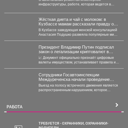
инфраструктуры, работе, которая ведется в
жилом фонде и социальных учреждениях,
восстановлении...
Жёсткая диета и чай с молоком: в
Кузбассе мамам рассказали правду о
грудном вскармливании
В Кузбассе заведующая женской консультацией
Анастасия Подушко развеяла популярные мифы
о питании кормящих мам. ...
Президент Владимир Путин подписал
закон о легализации криптовалют в
России.
📈 Документ официально признаёт цифровые
валюты имуществом, устанавливает правила их
оборота и гарантирует судебную защиту...
Сотрудники Госавтоинспекции
Междуреченска начали проведение
профилактической операции
Выезд на полосу встречного движения является
«Встречная полоса»
распространенным нарушением, которое
довольно часто становится причиной дорожно-
транспортного происшествия...
РАБОТА
ТРЕБУЕТСЯ - ОХРАННИКИ, ОХРАННИКИ-
ВОДИТЕЛИ