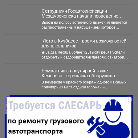
компании. Все...
Сотрудники Госавтоинспекции
Междуреченска начали проведение
профилактической операции
Выезд на полосу встречного движения является
«Встречная полоса»
распространенным нарушением, которое
довольно часто становится причиной дорожно-
транспортного происшествия...
️ Лето в Кузбассе - время возможностей
для школьников!
💫За два месяца более 125тысяч ребят успели
отдохнуть и оздоровиться-в лагерях, санаториях
и на туристических...
Бомжатник в популярной точке
Кемерова - горожанка обнаружила
жуткий объект на Красном озере
В Кемерове у Красного озера – одного из самых
популярных мест отдыха горожан –
обнаружили...
реклама