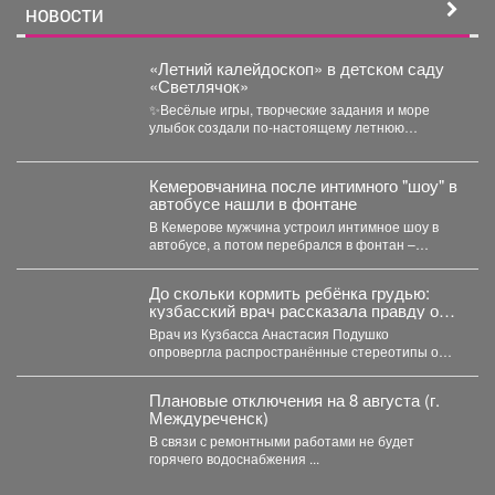
НОВОСТИ
«Летний калейдоскоп» в детском саду
«Светлячок»
✨Весёлые игры, творческие задания и море
улыбок создали по-настоящему летнюю
атмосферу счастья! 👀Кто принял...
Кемеровчанина после интимного "шоу" в
автобусе нашли в фонтане
В Кемерове мужчина устроил интимное шоу в
автобусе, а потом перебрался в фонтан –
полицейские...
До скольки кормить ребёнка грудью:
кузбасский врач рассказала правду о
лактации
Врач из Кузбасса Анастасия Подушко
опровергла распространённые стереотипы о
грудном вскармливании. По словам
заведующей...
Плановые отключения на 8 августа (г.
Междуреченск)
В связи с ремонтными работами не будет
горячего водоснабжения ...