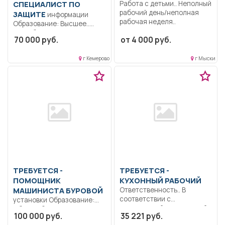
СПЕЦИАЛИСТ ПО
Работа с детьми.. Неполный
рабочий день/неполная
ЗАЩИТЕ
информации
рабочая неделя..
Образование: Высшее..
Разработка документации
70 000 руб.
от 4 000 руб.
по информационной
безопасности (ИСПДн,
г Кемерово
г Мыски
КИИ);...
ТРЕБУЕТСЯ -
ТРЕБУЕТСЯ -
ПОМОЩНИК
КУХОННЫЙ РАБОЧИЙ
МАШИНИСТА БУРОВОЙ
Ответственность.. В
соответствии с
установки Образование:
должностной инструкцией,
Общее образование..
100 000 руб.
35 221 руб.
утвержденной в
Выявление и устранение