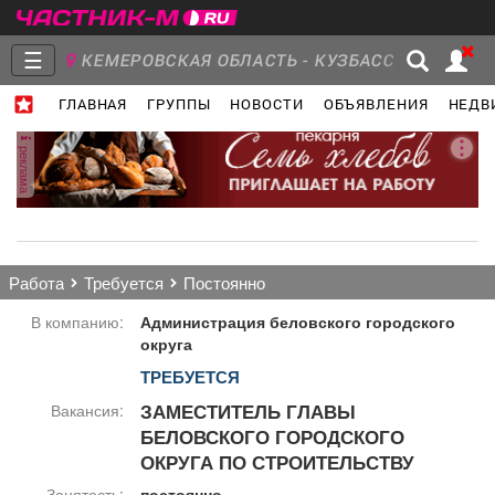
☰
КЕМЕРОВСКАЯ ОБЛАСТЬ - КУЗБАСС
ГЛАВНАЯ
ГРУППЫ
НОВОСТИ
ОБЪЯВЛЕНИЯ
НЕДВ
Главная
Группы
Новости
реклама
Объявления
Недвижимость
Услуги
работа
требуется
постоянно
В компанию:
Администрация беловского городского
округа
ТРЕБУЕТСЯ
Работа
Транспорт
Компании
ЗАМЕСТИТЕЛЬ ГЛАВЫ
Вакансия:
БЕЛОВСКОГО ГОРОДСКОГО
ОКРУГА ПО СТРОИТЕЛЬСТВУ
Занятость:
постоянно