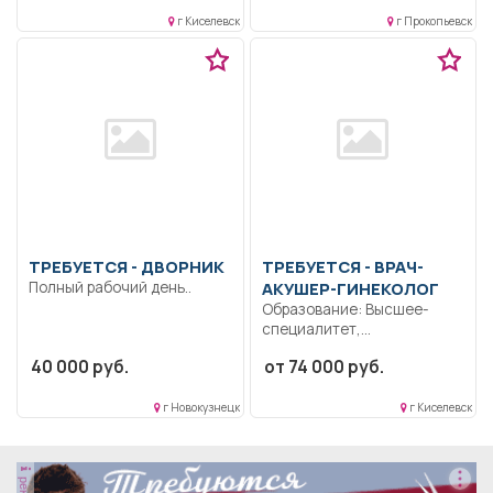
организации...
неисправностей в работе...
г Киселевск
г Прокопьевск
ТРЕБУЕТСЯ - ДВОРНИК
ТРЕБУЕТСЯ - ВРАЧ-
Полный рабочий день..
АКУШЕР-ГИНЕКОЛОГ
Образование: Высшее-
специалитет,
магистратура.
40 000 руб.
от 74 000 руб.
Ответственность.
Дисциплинированность..
Выполнение должностных
г Новокузнецк
г Киселевск
обязанностей согласно
должностной...