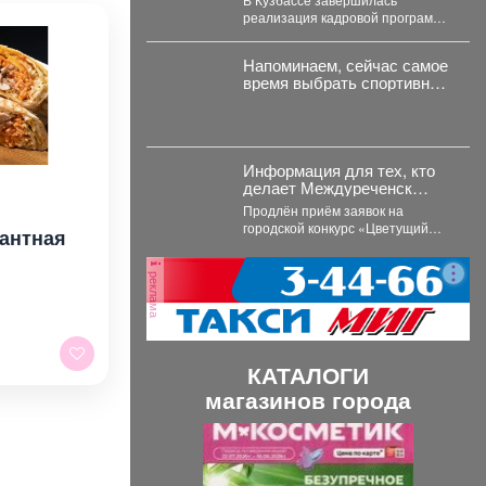
реализация кадровой программы
«СВОи Герои. КуZбасс»,
направленной на социальную
Напоминаем, сейчас самое
адаптацию ветеранов
время выбрать спортивную
специальной...
школу для ребёнка.
Информация для тех, кто
делает Междуреченск
цветущим!
Продлён приём заявок на
городской конкурс «Цветущий
антная
город - 2026» по лучшему
оформлению дворовых
реклама
территорий....
КАТАЛОГИ
магазинов города
П
С
р
л