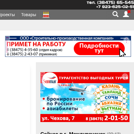
тел. (38475) 65-545
+7 923-625-02-51
Проекты
Товары
реклама
реклама
»
Сейчас в г. Междуреченск