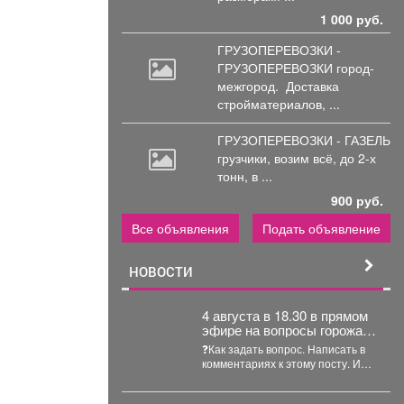
1 000 руб.
ГРУЗОПЕРЕВОЗКИ -
ГРУЗОПЕРЕВОЗКИ город-
межгород.
Доставка
стройматериалов, ...
ГРУЗОПЕРЕВОЗКИ - ГАЗЕЛЬ
грузчики,
возим всё, до 2-х
тонн, в ...
900 руб.
Все объявления
Подать объявление
НОВОСТИ
4 августа в 18.30 в прямом
эфире на вопросы горожан
ответит руководитель
❓Как задать вопрос. Написать в
администрации
комментариях к этому посту. Или
Куйбышевского района
в нашем ТГ-канале t.me/novotv ...
Сергей Николаевич
Маисеев.