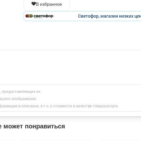
В избранное
Светофор, магазин низких це
и, предоставляющих их.
льного изображения.
рмации в описании, в т.ч. о стоимости и качестве товара/услуги.
е может понравиться