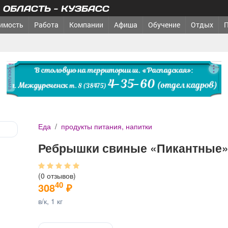
ОБЛАСТЬ - КУЗБАСС
имость
Работа
Компании
Афиша
Обучение
Отдых
реклама
Еда
/
продукты питания, напитки
Ребрышки свиные «Пикантные
(0 отзывов)
40
308
₽
в/к, 1 кг