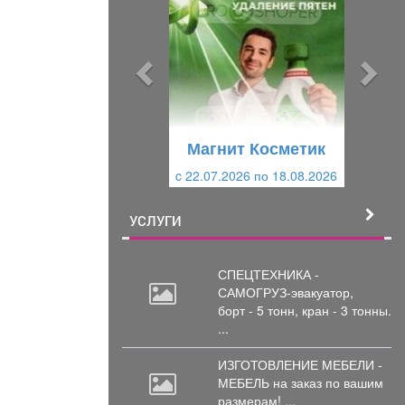
е
е
д
д
ы
у
д
ю
у
щ
щ
и
Магнит Косметик
и
й
c 22.07.2026 по 18.08.2026
й
УСЛУГИ
СПЕЦТЕХНИКА -
САМОГРУЗ-эвакуатор,
борт
- 5 тонн, кран - 3 тонны.
...
ИЗГОТОВЛЕНИЕ МЕБЕЛИ -
МЕБЕЛЬ на
заказ по вашим
размерам! ...