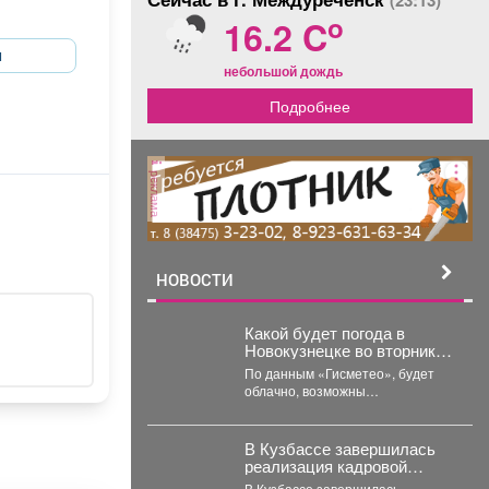
(23:13)
o
16.2 C
н
небольшой дождь
Подробнее
реклама
НОВОСТИ
Какой будет погода в
Новокузнецке во вторник, 4
августа?
По данным «Гисметео», будет
облачно, возможны
незначительные осадки,
температура воздуха ночью...
В Кузбассе завершилась
реализация кадровой
программы «СВОи Герои.
В Кузбассе завершилась