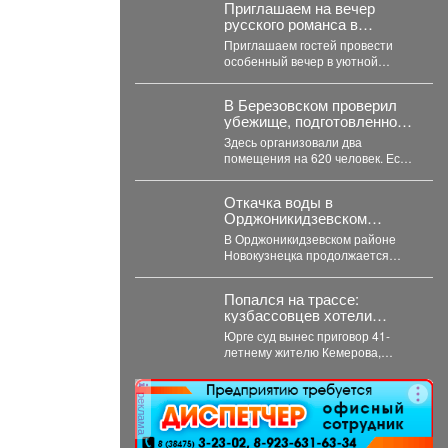
Приглашаем на вечер
русского романса в
Экоцентр «Кузнецкий
Приглашаем гостей провести
Алатау»
особенный вечер в уютной
атмосфере русской избы. 09
июля в 15:00...
В Березовском проверил
убежище, подготовленное в
подвале политехнического
Здесь организовали два
техникума.
помещения на 620 человек. Есть
освещение, места для
размещения людей и...
Откачка воды в
Орджоникидзевском
районе продолжается
В Орджоникидзевском районе
Новокузнецка продолжается
борьба с подтоплением. После
сильных июльских дождей
Попался на трассе:
затопило частный сектор...
кузбассовцев хотели
отравить 5 кг запрещенки
Юрге суд вынес приговор 41-
летнему жителю Кемерова,
который пытался сбыть 5
килограммов синтетических
реклама
наркотиков. ...