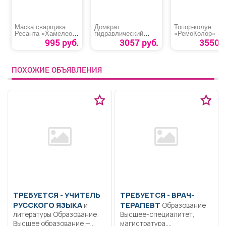
Маска сварщика
Домкрат
Топор-колун
Ресанта «Хамелеон
гидравлический
«РемоКолор»
МС-6»
подкатной «ЕРМАК»
995 руб.
3057 руб.
3550 р
ПОХОЖИЕ ОБЪЯВЛЕНИЯ
ТРЕБУЕТСЯ - УЧИТЕЛЬ
ТРЕБУЕТСЯ - ВРАЧ-
РУССКОГО ЯЗЫКА
ТЕРАПЕВТ
и
Образование:
литературы Образование:
Высшее-специалитет,
Высшее образование —
магистратура.