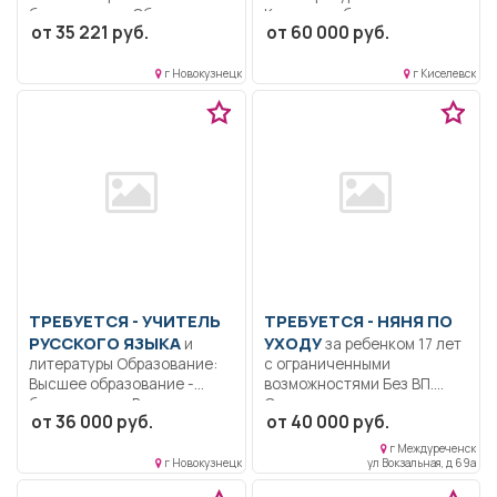
бакалавриат.. Обучение
Коммуникабельность.
от 35 221 руб.
от 60 000 руб.
методам понимания...
Ответственность..
Выполнение должностных
обязанностей согласно
г Новокузнецк
г Киселевск
должностной...
ТРЕБУЕТСЯ - УЧИТЕЛЬ
ТРЕБУЕТСЯ - НЯНЯ ПО
РУССКОГО ЯЗЫКА
УХОДУ
и
за ребенком 17 лет
литературы Образование:
с ограниченными
Высшее образование -
возможностями Без ВП.
бакалавриат.. Ведение
Ответственная,...
от 36 000 руб.
от 40 000 руб.
педагогической
деятельности,...
г Междуреченск
г Новокузнецк
ул Вокзальная, д 69а