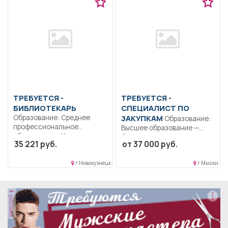
ТРЕБУЕТСЯ -
ТРЕБУЕТСЯ -
БИБЛИОТЕКАРЬ
СПЕЦИАЛИСТ ПО
Образование: Среднее
ЗАКУПКАМ
Образование:
профессиональное
Высшее образование —
образование.. Участвует в
бакалавриат.. Составление
35 221 руб.
от 37 000 руб.
реализации основной
закупочную документацию,
образовательной...
подготовка...
г Новокузнецк
г Мыски
реклама