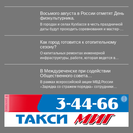
Восьмого августа в России отметят День
физкультурника.
В городах и селах Кузбассе в честь праздничной
даты будут проходить соревнования и мастер-
классы. ...
Как город готовится к отопительному
сезону?
О капитальных ремонтах инженерной
инфраструктуры, работе, которая ведется в
жилом фонде и социальных учреждениях,
восстановлении...
В Междуреченске при содействии
Общественного совета
полицейские провели утреннюю зарядку
В рамках всероссийской акции МВД России
для детей из лагеря дневного
«Зарядка со стражем порядка» сотрудники
пребывания
полиции совместно с членом...
реклама