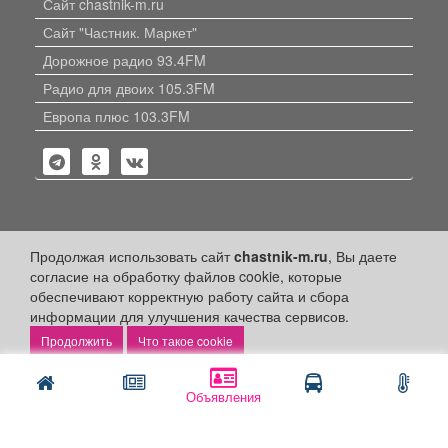
Сайт chastnik-m.ru
Сайт "Частник. Маркет"
Дорожное радио 93.4FM
Радио для двоих 105.3FM
Европа плюс 103.3FM
Политика конфиденциальности
Продолжая использовать сайт
chastnik-m.ru
, Вы даете
согласие на обработку файлов cookie, которые
Публикации с пометкой «Реклама», «На правах рекламы»,
обеспечивают корректную работу сайта и сбора
«Партнёрский проект» оплачены рекламодателем.
информации для улучшения качества сервисов.
Редакция сайта не несет ответственности за достоверность
информации, содержащейся в рекламных материалах и
Что такое cookie
объявлениях.
+16
© 2006-2026
ООО "Частник-М"
Объявления