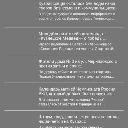
Кузбассовцы остались без воды из-за
споров бизнесмена и коммунальщиков
В соцсетях Кузбасса появилась информация о
том, что посёлок Валерьяновка в Тяжинском
районе остался без...
Молодёжная хоккейная команда
«Кузнецкие Медведи» с победы
стартовала на предсезонном турнире в
Играли подопечные Валерия Хлебникова со
Омске.
«Снежными Барсами» из Астаны. Стартовый
отрезок прошёл на высоких...
Жители дома № 3 на ул. Черняховского
против жизни в сауне.
По-другому сейчас и не назвать их квартиры.
Подвал 6-подъездной пятиэтажки затопила
горячая вода, и её...
Календарь матчей Чемпионата России
ВХЛ, который должен был появиться
сегодня, опубликуют позднее.
Это связано с тем, что команда "Челны"
отказалась от участия в турнире из-за
финансовых проблем...
Шторм, град, ливни - страшная непогода
надвигается на Кузбасс
В Кузбассе уже вот-вот может серьезно