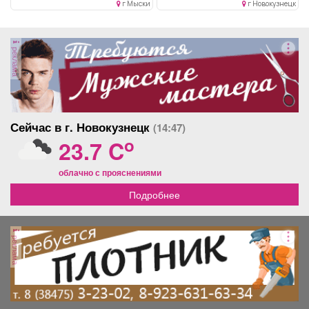
г Мыски
г Новокузнецк
реклама
Сейчас в г. Новокузнецк
(14:47)
o
23.7 C
облачно с прояснениями
Подробнее
реклама