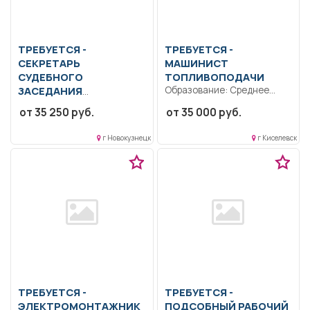
ТРЕБУЕТСЯ -
ТРЕБУЕТСЯ -
СЕКРЕТАРЬ
МАШИНИСТ
СУДЕБНОГО
ТОПЛИВОПОДАЧИ
ЗАСЕДАНИЯ
Образование: Среднее
профессиональное
Образование: Высшее
от 35 250 руб.
от 35 000 руб.
образование.. Управление и
образование —
контроль за
бакалавриат.. Заводить
г Новокузнецк
г Киселевск
бесперебойной...
вновь поступившие
гражданские,...
ТРЕБУЕТСЯ -
ТРЕБУЕТСЯ -
ЭЛЕКТРОМОНТАЖНИК
ПОДСОБНЫЙ РАБОЧИЙ