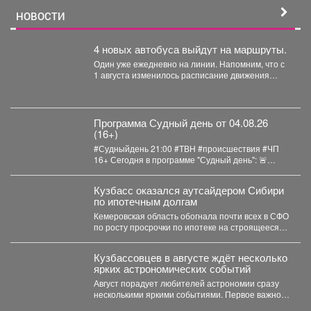
НОВОСТИ
4 новых автобуса выйдут на маршруты.
Один уже ежедневно на линии. Напомним, что с
1 августа изменилось расписание движения
автобусов.
Программа Судный день от 04.08.26
(16+)
#Судныйдень 21:00 #ТВН #происшествия #ЧП
16+ Сегодня в программе "Судный день": 🚨
Землетрясения...
Кузбасс оказался аутсайдером Сибири
по ипотечным долгам
Кемеровская область обогнала почти всех в СФО
по росту просрочки по ипотеке на строящееся
жильё....
Кузбассовцев в августе ждёт несколько
ярких астрономических событий
Август порадует любителей астрономии сразу
несколькими яркими событиями. Первое важное
явление месяца - частное лунное...