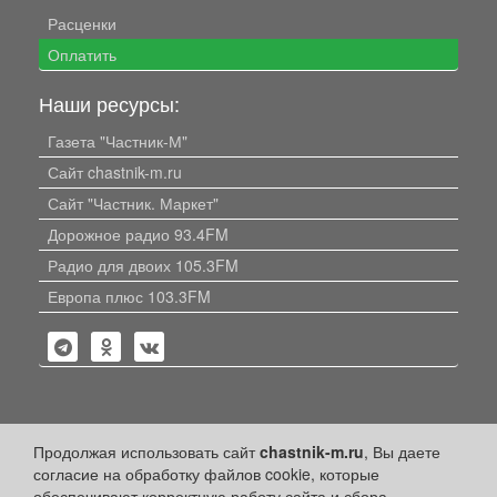
Расценки
Оплатить
Наши ресурсы:
Газета "Частник-М"
Сайт chastnik-m.ru
Сайт "Частник. Маркет"
Дорожное радио 93.4FM
Радио для двоих 105.3FM
Европа плюс 103.3FM
Политика конфиденциальности
Продолжая использовать сайт
chastnik-m.ru
, Вы даете
согласие на обработку файлов cookie, которые
Публикации с пометкой «Реклама», «На правах рекламы»,
обеспечивают корректную работу сайта и сбора