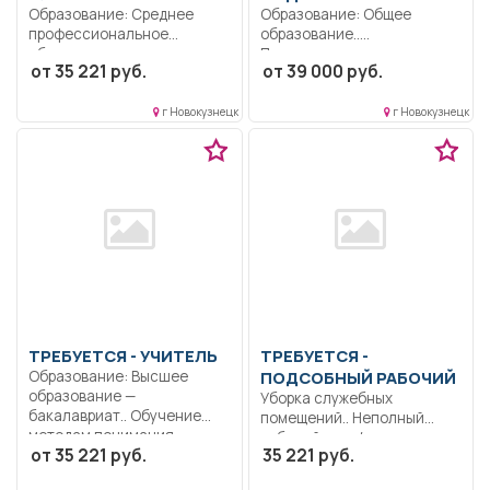
Образование: Среднее
Образование: Общее
профессиональное
образование..
образование..
Производство
от 35 221 руб.
от 39 000 руб.
Эксплуатация сетей в МКД..
вспомогательных работ на
Полный...
закрепленной территории...
г Новокузнецк
г Новокузнецк
ТРЕБУЕТСЯ - УЧИТЕЛЬ
ТРЕБУЕТСЯ -
Образование: Высшее
ПОДСОБНЫЙ РАБОЧИЙ
образование —
Уборка служебных
бакалавриат.. Обучение
помещений.. Неполный
методам понимания
рабочий день/неполная
от 35 221 руб.
35 221 руб.
сообщения:...
рабочая неделя..