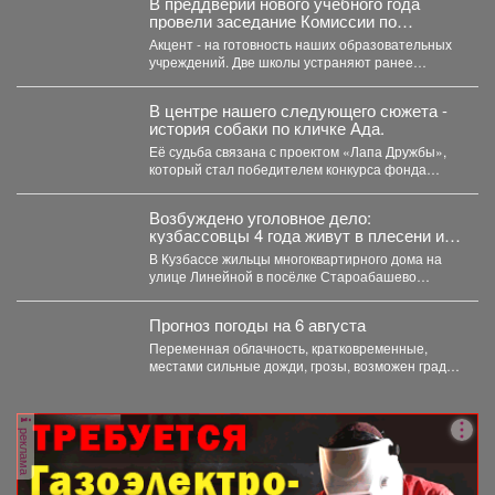
В преддверии нового учебного года
провели заседание Комиссии по
чрезвычайным ситуациям и пожарной
Акцент - на готовность наших образовательных
безопасности.
учреждений. Две школы устраняют ранее
выданные предписания. Учреждения...
В центре нашего следующего сюжета -
история собаки по кличке Ада.
Её судьба связана с проектом «Лапа Дружбы»,
который стал победителем конкурса фонда
президентских грантов и...
Возбуждено уголовное дело:
кузбассовцы 4 года живут в плесени и
ждут помощи
В Кузбассе жильцы многоквартирного дома на
улице Линейной в посёлке Староабашево
Новокузнецкого округа больше года...
Прогноз погоды на 6 августа
Переменная облачность, кратковременные,
местами сильные дожди, грозы, возможен град.
Утром туманы. Ветер юго-западный 4-9 м/с,...
реклама