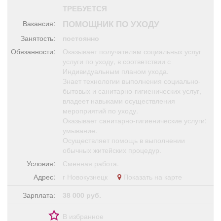
Афиша
Обучение
Проекты
ТРЕБУЕТСЯ
ПОМОЩНИК ПО УХОДУ
Вакансия:
Занятость:
постоянно
Обязанности:
Оказывает получателям социальных услуг
услуги по уходу, в соответствии с
Товары
Поздравления
Погода
Индивидуальным планом ухода.
Знает технологии выполнения социально-
бытовых и санитарно-гигиенических услуг,
владеет навыками осуществления
мероприятий по уходу.
ТВ программа
Я - пенсионер
Оказывает санитарно-гигиенические услуги:
умывание.
Осуществляет помощь в выполнении
обычных житейских процедур.
Условия:
Сменная работа.
Адрес:
г Новокузнецк
Показать на карте
Зарплата:
38 000 руб.
В избранное