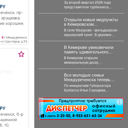
Кузбасса, 88,7 млн руб.
За второй квартал 2026 года
РУ
представители турбизнеса
перечислили в бюджет
Новосибирска 32,4 млн рублей.
,
Открыли новые медпункты
Всего...
в Кемеровском
муниципальном округе.
В селе Мазурово - фельдшерско-
хника,
акушерский пункт. В деревне
г Междуреченск
Мозжуха - фельдшерский
кон, не
-кт Шахтеров, д 39
здравпункт. В модульных...
едников, на
В Кемерове увековечили
 бытовая
память удивительного
вана, теплая.
испанца
В Кемерове открыли
мемориальную доску
легендарному руководителю
артиру
разреза "Кедровский"
Все молодые семьи
Александру Барредо – испанцу,
Междуреченска теперь
который стал...
могут бесплатно
По инициативе Губернатора
пользоваться предметами
Кузбасса Ильи Середюка
первой необходимости для
перечень получателей этой
новорождённых.
меры поддержки расширен.
реклама
Подробности далее.
РУ
10,