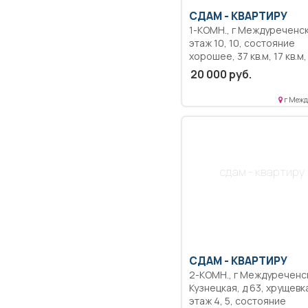
СДАМ -
КВАРТИРУ
1-КОМН., г Междуреченск,
этаж 10, 10, состояние
хорошее, 37 кв.м, 17 кв.м,
пластиковые окна, новая
20 000 руб.
сантехника, застекленн
балкон, без посредников
г Межд
длительный срок, в
Новосибирске, на длите
срок (3 года). Кировский
район, ул. Петухова, 99/2
Частично меблированная
сдам - квартиру
Есть возможность попол
мебелью. Коммунальные
платежи оплачиваются
отдельно. Залог 1 мес.
СДАМ -
КВАРТИРУ
2-КОМН., г Междуреченск, ул
Кузнецкая, д 63, хрущевка,
этаж 4, 5, состояние