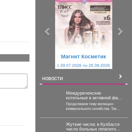
р
л
е
е
д
д
ы
у
д
ю
у
щ
щ
и
Магнит Косметик
и
й
c 29.07.2026 по 25.08.2026
й
НОВОСТИ
Междуреченские
котельные в активной фазе
подготовки.
Продолжаем тему жилищно-
коммунального хозяйства. Так же
глава Междуреченска держит на
личном контроле ход ремонтных
работ...
Жуткие числа: в Кузбассе
число больных гепатитом