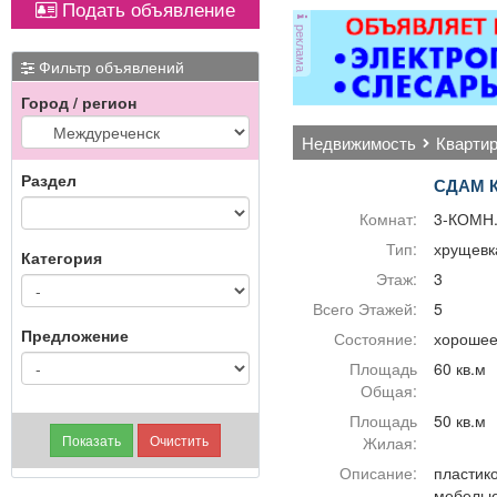
Подать объявление
ковер»).
ОХРАННИКИ 5 разряда,
реклама
з/п от 33000 руб. 6
разряда, з/п от 37000
Фильтр объявлений
руб. официальное
Город / регион
трудоустройство
полный соц. пакет ООО
недвижимость
кварти
ЧОП «Интерлок-Н»
Раздел
СДАМ 
Комнат:
3-КОМН
Тип:
хрущевк
Категория
Этаж:
3
Всего Этажей:
5
Предложение
Состояние:
хороше
Площадь
60 кв.м
Общая:
Площадь
50 кв.м
Жилая:
Описание:
пластико
мебелью