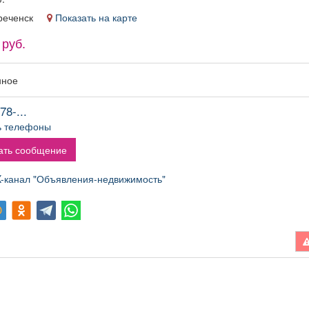
уреченск
Показать на карте
 руб.
нное
78-...
ь телефоны
ать сообщение
канал "Объявления-недвижимость"