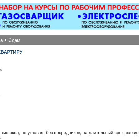
Вывоз мусора.
откатные ворота; все
виды сварочных работ;
металлоконструкции;
бетонные работы
любой сложности.
Пенсионерам скидка
ра
сдам
10%.
КВАРТИРУ
.
а
е
вые окна, не угловая, без посредников, на длительный срок, заезд 
.