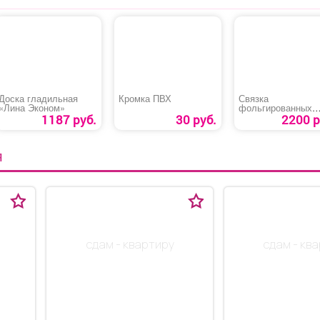
Доска гладильная
Кромка ПВХ
Связка
«Лина Эконом»
фольгированных
сердец
1187 руб.
30 руб.
2200 р
Я
сдам - квартиру
сдам - кв