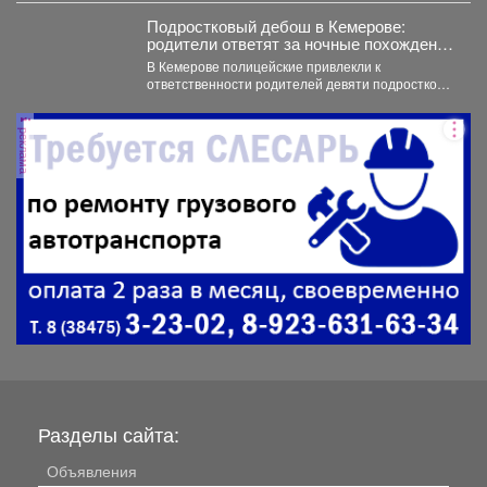
Подростковый дебош в Кемерове:
родители ответят за ночные похождения
детей
В Кемерове полицейские привлекли к
ответственности родителей девяти подростков.
В Кемерове полицейские выявили в...
реклама
Разделы сайта:
Объявления