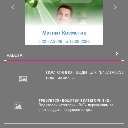
ы
у
д
ю
у
щ
щ
и
Магнит Косметик
и
й
c 22.07.2026 по 18.08.2026
й
РАБОТА
ПОСТОЯННО - ВОДИТЕЛЯ "В"
,СТАЖ 33
года , из них ...
ТРЕБУЕТСЯ - ВОДИТЕЛИ КАТЕГОРИИ «Д»
Водителей категории «В/С» переобучим за
счет средств предприятия до...
2
000
руб.