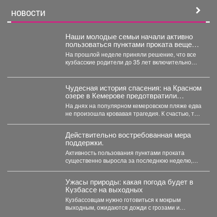
НОВОСТИ
Наши молодые семьи начали активно
пользоваться пунктами проката вещей
для новорожденных.
На прошлой неделе приняли решение, что все
кузбасские родители до 35 лет включительно
могут стать...
Чудесная история спасения: на Красном
озере в Кемерове предотвратили
трагедию
На днях на популярном кемеровском пляже едва
не произошла кровавая трагедия. К счастью, там
отдыхала...
Действительно востребованная мера
поддержки.
Активность пользования пунктами проката
существенно выросла за последнюю неделю,
после того как губернатор поручил включить...
Ужасы природы: какая погода будет в
Кузбассе на выходных
Кузбассовцам нужно готовиться к мокрым
выходным, ожидаются дожди с грозами и
сильный ветер. По...