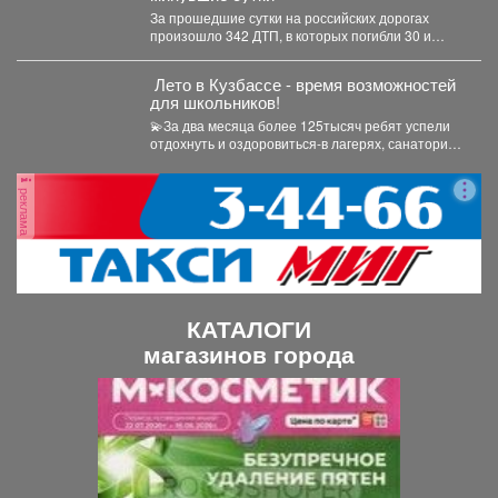
За прошедшие сутки на российских дорогах
произошло 342 ДТП, в которых погибли 30 и
получили...
️ Лето в Кузбассе - время возможностей
для школьников!
💫За два месяца более 125тысяч ребят успели
отдохнуть и оздоровиться-в лагерях, санаториях
и на туристических...
реклама
КАТАЛОГИ
магазинов города
П
С
р
л
е
е
д
д