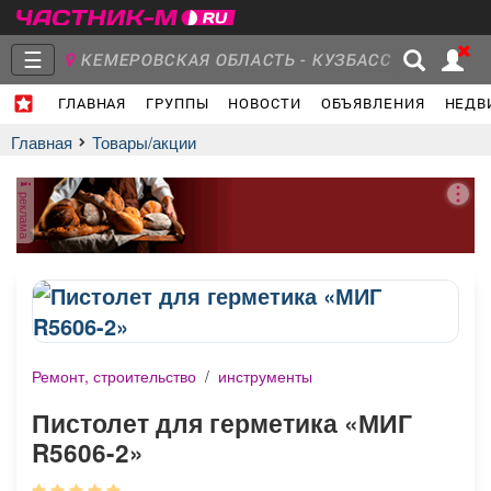
☰
КЕМЕРОВСКАЯ ОБЛАСТЬ - КУЗБАСС
ГЛАВНАЯ
ГРУППЫ
НОВОСТИ
ОБЪЯВЛЕНИЯ
НЕДВ
Главная
Группы
Новости
Главная
Товары/акции
реклама
Объявления
Недвижимость
Услуги
Ремонт, строительство
/
инструменты
Работа
Транспорт
Компании
Пистолет для герметика «МИГ
R5606-2»