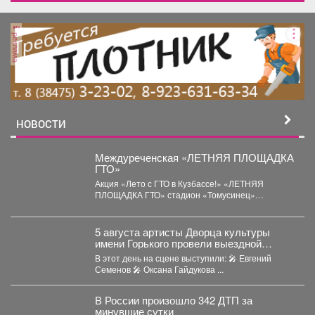
реклама
НОВОСТИ
Междуреченская «ЛЕТНЯЯ ПЛОЩАДКА
ГТО»
Акция «Лето с ГТО в Кузбассе!» «ЛЕТНЯЯ
ПЛОЩАДКА ГТО» стадион «Томусинец»
работает- 4,6,11,13,18,20,25,27...
5 августа артисты Дворца культуры
имени Горького провели выездной
концерт в реабилитационном центре
В этот день на сцене выступили: 🎤 Евгений
«Топаз».
Семенов 🎤 Оксана Гайдукова ...
В России произошло 342 ДТП за
минувшие сутки