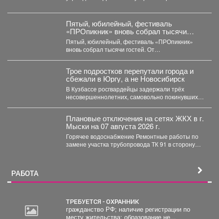
выданные предписания. Учреждения...
Пятый, юбилейный, фестиваль
«ПРОпикник» вновь собрал тысячи
гостей.
Пятый, юбилейный, фестиваль «ПРОпикник»
вновь собрал тысячи гостей. От
гастрономической кухни до костюмированных
сапбордистов -...
Трое подростков перепутали города и
сбежали в Юргу, а не Новосибирск
В Кузбассе росгвардейцы задержали трёх
несовершеннолетних, самовольно покинувших
дома в Новокузнецке. Как пишет Горсайт,...
Плановые отключения на сетях ЖКХ в г.
Мыски на 07 августа 2026 г.
Горячее водоснабжение Ремонтные работы по
замене участка трубопровода ТК 91 в сторону
т.37 ул....
РАБОТА
ТРЕБУЕТСЯ - ОХРАННИК
гражданство РФ; наличие регистрации по
месту жительства; образование не...