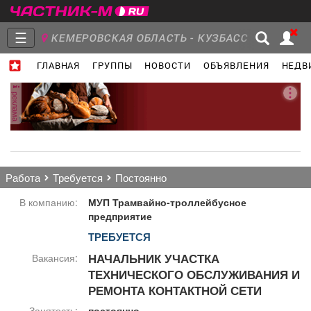
☰
КЕМЕРОВСКАЯ ОБЛАСТЬ - КУЗБАСС
ГЛАВНАЯ
ГРУППЫ
НОВОСТИ
ОБЪЯВЛЕНИЯ
НЕДВ
Главная
Группы
Новости
реклама
Объявления
Недвижимость
Услуги
работа
требуется
постоянно
В компанию:
МУП Трамвайно-троллейбусное
предприятие
ТРЕБУЕТСЯ
Работа
Транспорт
Компании
НАЧАЛЬНИК УЧАСТКА
Вакансия:
ТЕХНИЧЕСКОГО ОБСЛУЖИВАНИЯ И
РЕМОНТА КОНТАКТНОЙ СЕТИ
Занятость:
постоянно