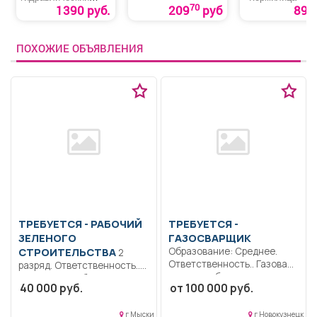
бутылочный «Startul
70
1390 руб.
209
руб
89 р
Auto 8018-02»
ПОХОЖИЕ ОБЪЯВЛЕНИЯ
ТРЕБУЕТСЯ - РАБОЧИЙ
ТРЕБУЕТСЯ -
ЗЕЛЕНОГО
ГАЗОСВАРЩИК
СТРОИТЕЛЬСТВА
Образование: Среднее.
2
Ответственность.. Газовая
разряд. Ответственность..
сварка любых, в том числе
Выполняет работы при
40 000 руб.
от 100 000 руб.
особо...
закладке зеленых
насаждений, разбивке...
г Мыски
г Новокузнецк