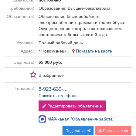
Афиша
Обучение
Проекты
Требования:
Образование: Высшее-бакалавриат.
Обязанности:
Обеспечение бесперебойного
электроснабжения трамвая и троллейбуса.
Осуществление контроля за техническим
состоянием кабельных сетей и др.
Товары
Поздравления
Погода
Условия:
Полный рабочий день.
Адрес:
г Новокузнецк
Показать на карте
Зарплата:
65 000 руб.
ТВ программа
Я - пенсионер
В избранное
8-923-636-...
Телефон:
Показать телефоны
Редактировать объявление
MAX-канал "Объявления-работа"
Поделиться
Пожаловаться