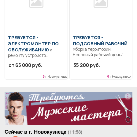
ТРЕБУЕТСЯ -
ТРЕБУЕТСЯ -
ЭЛЕКТРОМОНТЕР ПО
ПОДСОБНЫЙ РАБОЧИЙ
ОБСЛУЖИВАНИЮ
Уборка территории..
и
Неполный рабочий день/
ремонту устройств
неполная рабочая неделя..
сигнализации,
от 65 000 руб.
35 200 руб.
централизации и
блокировки Организована
г Новокузнецк
г Новокузнецк
доставка автобусами.....
реклама
Сейчас в г. Новокузнецк
(11:58)