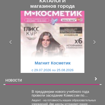
КАТАЛОГИ
магазинов города
П
С
р
л
е
е
д
д
ы
у
д
ю
у
щ
щ
и
Магнит Косметик
и
й
c 29.07.2026 по 25.08.2026
й
НОВОСТИ
В преддверии нового учебного года
провели заседание Комиссии по
чрезвычайным ситуациям и пожарной
Акцент - на готовность наших образовательных
безопасности.
учреждений. Две школы устраняют ранее