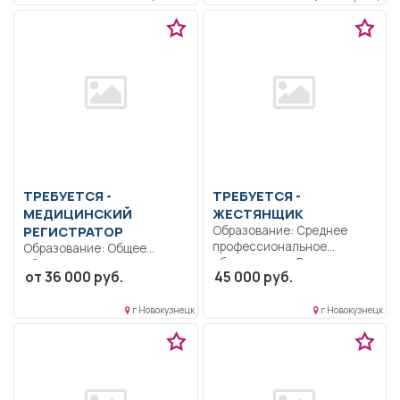
ТРЕБУЕТСЯ -
ТРЕБУЕТСЯ -
МЕДИЦИНСКИЙ
ЖЕСТЯНЩИК
РЕГИСТРАТОР
Образование: Среднее
профессиональное
Образование: Общее
образование.. Выполнение
образование.. Правила
от 36 000 руб.
45 000 руб.
кузовного ремонта
организации работы
автотранспорта, контроль...
регистратуры ГБУЗ ННД;...
г Новокузнецк
г Новокузнецк