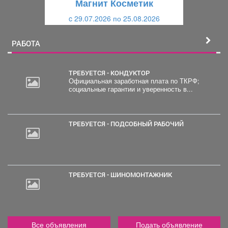
Магнит Косметик
и
й
c 29.07.2026 по 25.08.2026
й
РАБОТА
ТРЕБУЕТСЯ - КОНДУКТОР
Официальная заработная плата по ТКРФ;
социальные гарантии и уверенность в...
20
000
руб.
ТРЕБУЕТСЯ - ПОДСОБНЫЙ РАБОЧИЙ
ТРЕБУЕТСЯ - ШИНОМОНТАЖНИК
Все объявления
Подать объявление