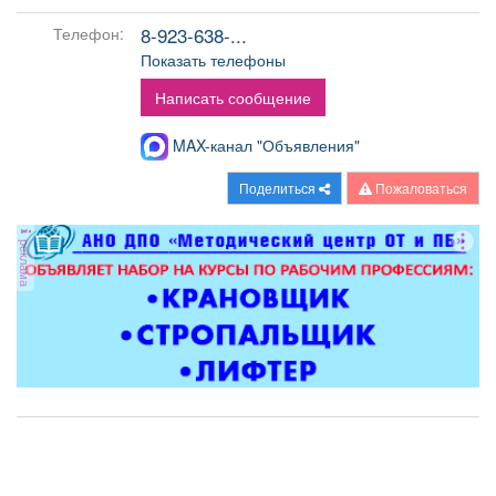
Афиша
Обучение
Проекты
8-923-638-...
Телефон:
Показать телефоны
Написать сообщение
Товары
Поздравления
Погода
MAX-канал "Объявления"
Поделиться
Пожаловаться
реклама
ТВ программа
Я - пенсионер