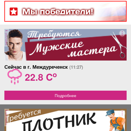
цвета. Продаю потому что
меняется.
влюбилась в другую шубку и
Мы победители!
купила. Реальному
покупателю торг .
реклама
Сейчас в г. Междуреченск
(11:27)
o
22.8 C
Подробнее
реклама