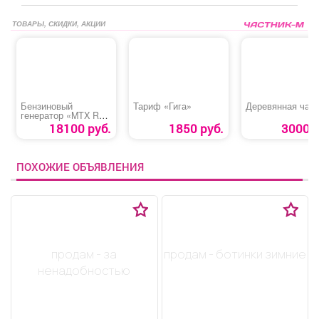
ТОВАРЫ, СКИДКИ, АКЦИИ
Бензиновый
Тариф «Гига»
Деревянная чаш
генератор «MTX RS-
3500»
18100 руб.
1850 руб.
3000 р
ПОХОЖИЕ ОБЪЯВЛЕНИЯ
продам - за
продам - ботинки зимние
ненадобностью