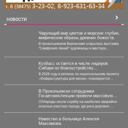
НОВОСТИ
Чарующий мир цветов и морских глубин,
мифические образы древних божеств.
В прокопьевском Вернисаже открылась выставка
"Симфония линий" художницы и мастера
декоративно-прикладного искусства Натальи
Калугиной. ...
Кузбасс остается в числе лидеров
Сибири по благоустройству
общественных пространств.
В 2026 году в регионе по национальному проекту
«Инфраструктура для жизни» планируется
обновить 115 общественных...
В Прокопьевске сотрудники
Госавтоинспекции провели массовую
проверку водителей
👮‍♂Наряды несли службу на наиболее аварийно-
опасных участках города, где риск дорожно-
транспортных происшествий особенно высок.
Основная...
Навестил в больнице Алексея
Максимова.