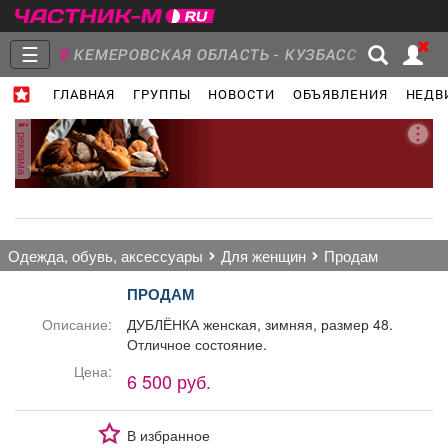
☰
КЕМЕРОВСКАЯ ОБЛАСТЬ - КУЗБАСС
ГЛАВНАЯ
ГРУППЫ
НОВОСТИ
ОБЪЯВЛЕНИЯ
НЕДВ
Главная
Группы
Новости
реклама
Объявления
Недвижимость
Услуги
одежда, обувь, аксессуары
для женщин
продам
ПРОДАМ
Описание:
ДУБЛЁНКА женская, зимняя, размер 48.
Отличное состояние.
Работа
Транспорт
Компании
Цена:
6 500 руб.
В избранное