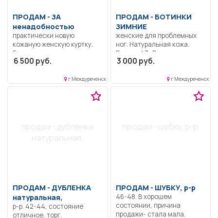
ПРОДАМ -
ЗА
ПРОДАМ -
БОТИНКИ
ненадобностью
ЗИМНИЕ
практически новую
женские для проблемных
кожаную женскую куртку.
ног. Натуральная кожа.
Была куплена для дочери в
Размер 43. Длина по
6 500 руб.
3 000 руб.
Турции. Висит теперь без
стельке 27-27, 5 см. Могут
дела. Размер 44.
быть погрешности в
измерении из-за меха,
г Междуреченск
г Междуреченск
нужно мерить.
продам - дубленка
продам - шубку, р-р
натуральная,
ПРОДАМ -
ДУБЛЕНКА
ПРОДАМ -
ШУБКУ, р-р
натуральная,
46-48. В хорошем
состоянии, причина
р-р. 42-44, состояние
продажи- стала мала.
отличное, торг.