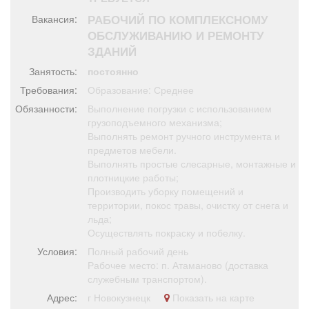
Афиша
Обучение
Проекты
РАБОЧИЙ ПО КОМПЛЕКСНОМУ
Вакансия:
ОБСЛУЖИВАНИЮ И РЕМОНТУ
ЗДАНИЙ
Занятость:
постоянно
Товары
Поздравления
Погода
Требования:
Образование: Среднее
Обязанности:
Выполнение погрузки с использованием
грузоподъемного механизма;
Выполнять ремонт ручного инструмента и
предметов мебели.
ТВ программа
Выполнять простые слесарные, монтажные и
Я - пенсионер
плотницкие работы;
Производить уборку помещений и
территории, покос травы, очистку от снега и
льда;
Осуществлять покраску и побелку.
Условия:
Полный рабочий день
Рабочее место: п. Атаманово (доставка
служебным транспортом).
Адрес:
г Новокузнецк
Показать на карте