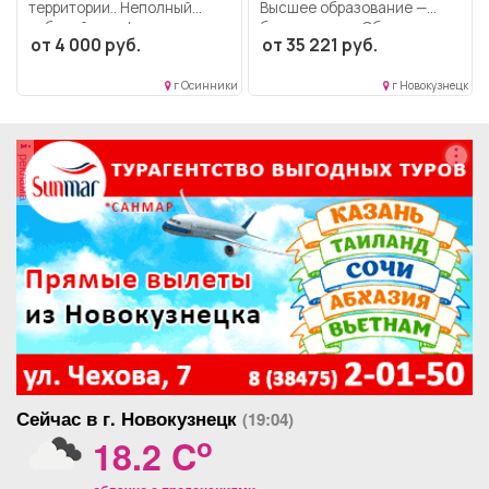
территории.. Неполный
Высшее образование —
рабочий день/неполная
бакалавриат.. Обучение
от 4 000 руб.
от 35 221 руб.
рабочая неделя..
методам понимания...
г Осинники
г Новокузнецк
реклама
Сейчас в г. Новокузнецк
(19:04)
o
18.2 C