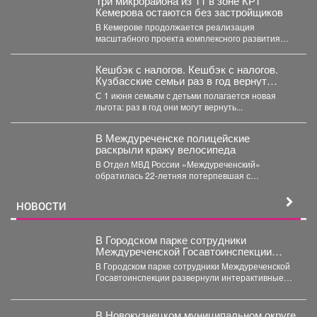
Три микрорайона из 11 в зоне КРТ
Кемерова остаются без застройщиков
В Кемерове продолжается реализация
масштабного проекта комплексного развития
территорий. Первый дом скоро будет сдан, но...
Кешбэк с налогов. Кешбэк с налогов.
Кузбасские семьи раз в год вернут
часть уплаченных денег
С 1 июня семьям с детьми полагается новая
льгота: раз в год они могут вернуть...
В Междуреченске полицейские
раскрыли кражу велосипеда
В Отдел МВД России «Междуреченский»
обратилась 22-летняя потерпевшая с
заявлением о том, что неизвестное лицо...
НОВОСТИ
В Городском парке сотрудники
Междуреченской Госавтоинспекции
развернули интерактивные
В Городском парке сотрудники Междуреченской
профилактические площадки
Госавтоинспекции развернули интерактивные
профилактические площадки по популяризации
Правил дорожного движения...
В Новокузнецком муниципальном округе