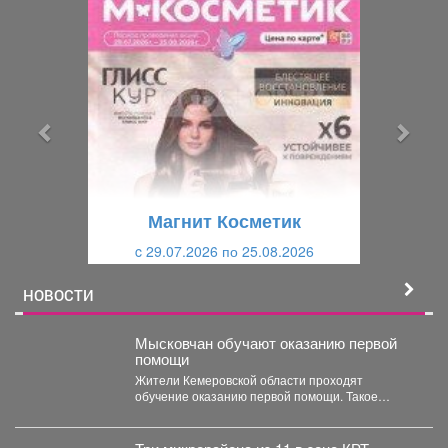
П
С
р
л
е
е
д
д
ы
у
д
ю
у
щ
щ
и
Магнит Косметик
и
й
c 29.07.2026 по 25.08.2026
й
НОВОСТИ
Мысковчан обучают оказанию первой
помощи
Жители Кемеровской области проходят
обучение оказанию первой помощи. Такое
поручение дал губернатор Илья Середюк. ...