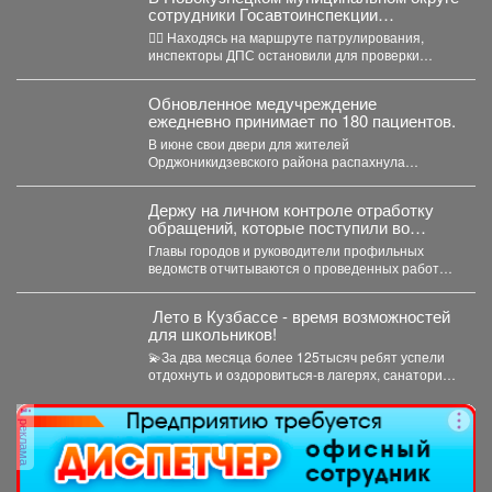
сотрудники Госавтоинспекции
задержали нетрезвого водителя,
👮‍♂ Находясь на маршруте патрулирования,
повторно севшего за руль в состоянии
инспекторы ДПС остановили для проверки
опьянения
документов автомобиль «Рено Логан». За...
Обновленное медучреждение
ежедневно принимает по 180 пациентов.
В июне свои двери для жителей
Орджоникидзевского района распахнула
поликлиника № 6 Первой горбольницы. В...
Держу на личном контроле отработку
обращений, которые поступили во
время прямого эфира 28 июля.
Главы городов и руководители профильных
ведомств отчитываются о проведенных работах,
обязательно подтверждают их фото и...
️ Лето в Кузбассе - время возможностей
для школьников!
💫За два месяца более 125тысяч ребят успели
отдохнуть и оздоровиться-в лагерях, санаториях
и на туристических...
реклама