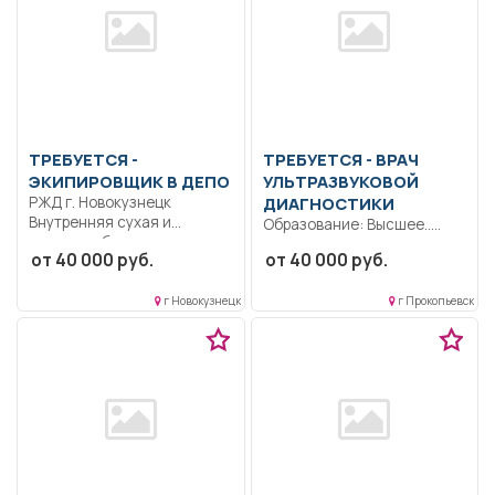
ТРЕБУЕТСЯ -
ТРЕБУЕТСЯ - ВРАЧ
ЭКИПИРОВЩИК В ДЕПО
УЛЬТРАЗВУКОВОЙ
РЖД г. Новокузнецк
ДИАГНОСТИКИ
Bнутренняя сухая и
Образование: Высшее..
влажная уборка
Проводит ультразвуковую
от 40 000 руб.
от 40 000 руб.
пассажирских вагонов...
диагностику, используя ее
методы, разрешенные...
г Новокузнецк
г Прокопьевск