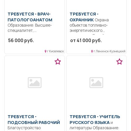
ТРЕБУЕТСЯ - ВРАЧ-
ТРЕБУЕТСЯ -
ПАТОЛОГОАНАТОМ
ОХРАННИК
Охрана
Образование: Высшее-
объектов топливно-
специалитет,
энергетического
магистратура.
комплекса. Содействие в
56 000 руб.
от 41 000 руб.
Коммуникабельность.
безопасности объектов
Ответственность..
охраны.....
Выполнение должностных
г Киселевск
г Ленинск-Кузнецкий
обязанностей согласно
должностной...
ТРЕБУЕТСЯ -
ТРЕБУЕТСЯ - УЧИТЕЛЬ
ПОДСОБНЫЙ РАБОЧИЙ
РУССКОГО ЯЗЫКА
и
Благоустройство
литературы Образование: