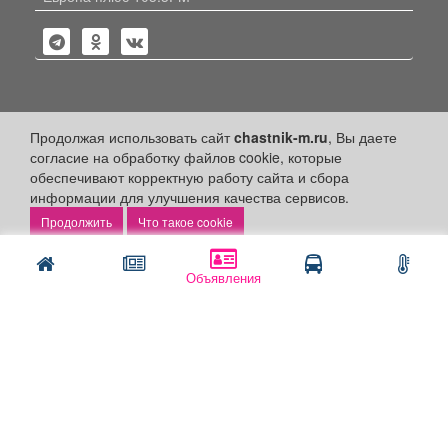
Политика конфиденциальности
Продолжая использовать сайт
chastnik-m.ru
, Вы даете
согласие на обработку файлов cookie, которые
Публикации с пометкой «Реклама», «На правах рекламы»,
обеспечивают корректную работу сайта и сбора
«Партнёрский проект» оплачены рекламодателем.
Редакция сайта не несет ответственности за достоверность
информации для улучшения качества сервисов.
информации, содержащейся в рекламных материалах и
Что такое cookie
объявлениях.
+16
© 2006-2026
ООО "Частник-М"
Объявления