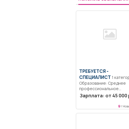
ТРЕБУЕТСЯ -
СПЕЦИАЛИСТ
1 категория.
Образование: Среднее
профессиональное
образование.. Осуществ
Зарплата: от 45 000 
сбор данных об...
г Нов