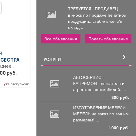
ТРЕБУЕТСЯ - ПРОДАВЕЦ
в киоск по продаже печатной
продукции,. стабильная з/п,
оклад...
Все объявления
Подать объявление
Я
УСЛУГИ
 СЕСТРА
еднее
е.. Создает
00 руб.
АВТОСЕРВИС -
ургическую
КАПРЕМОНТ двигателя
и
ционном...
г Новокузнецк
агрегатов автомобилей. ...
300 руб.
ИЗГОТОВЛЕНИЕ МЕБЕЛИ -
МЕБЕЛЬ на
заказ по вашим
размерам! ...
1 000 руб.