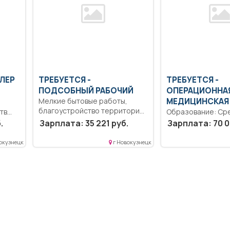
ОЛЕР
ТРЕБУЕТСЯ -
ТРЕБУЕТСЯ -
ПОДСОБНЫЙ РАБОЧИЙ
ОПЕРАЦИОННА
Мелкие бытовые работы,
МЕДИЦИНСКАЯ
благоустройство территории..
тв
Образование: Ср
Неполный рабочий день/
профессионально
.
Зарплата: 35 221 руб.
Зарплата: 70 0
неполная рабочая...
необходимую хир
ие
позицию на опера
окузнецк
г Новокузнецк