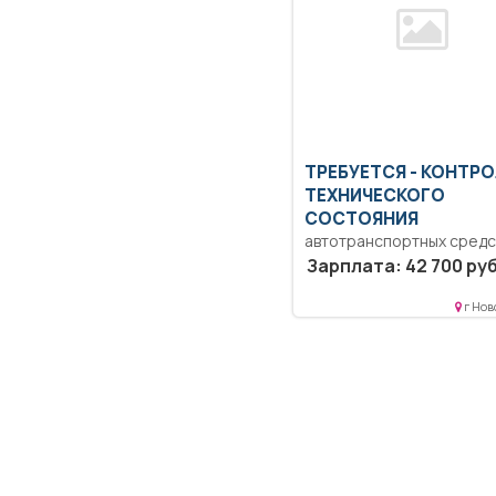
ТРЕБУЕТСЯ - КОНТР
ТЕХНИЧЕСКОГО
СОСТОЯНИЯ
автотранспортных средс
Образование: Среднее
Зарплата: 42 700 руб
профессиональное
образование.. Выполнен
г Нов
работ по диагностике...