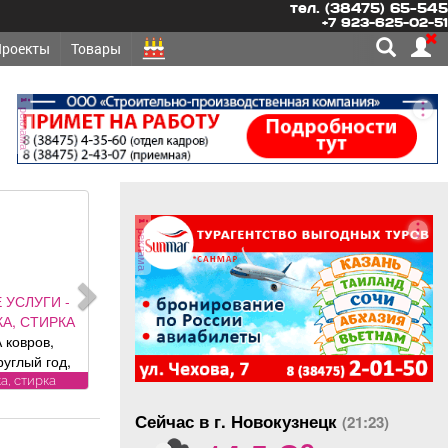
тел. (38475) 65-545
+7 923-625-02-51
Проекты
Товары
реклама
реклама
РЕМОНТ,
ИТЕЛЬСТВО -
Е
ЗАБОРЫ под
ч; ролетные,
нные ворота (от
другое
ициального
Сейчас в г. Новокузнецк
едставителя
(21:23)
o
нии DoorHan);