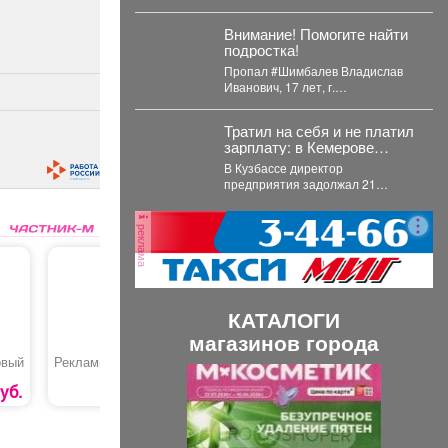
прибыла в Кемерово после двух
дней работы в Новокузнецке.
Внимание! Помогите найти
Торжественное...
подростка!
Пропал #Шимбалев Владислав
Иванович, 17 лет, г.
#Новокузнецк. С 3 августа 2026
года его...
Тратил на себя и не платил
зарплату: в Кемерове
судят директора
В Кузбассе директор
предприятия задолжал 21
работнику больше 3,4 миллионов
рублей. В Кузбассе прокуратура...
реклама
КАТАЛОГИ
магазинов города
овый
Рекламный макет
Корм для кошек
Жидкост
П
С
«OptiSafe»
стеклоо
90
зимняя «
уб.
1054 руб.
228
руб
р
л
е
е