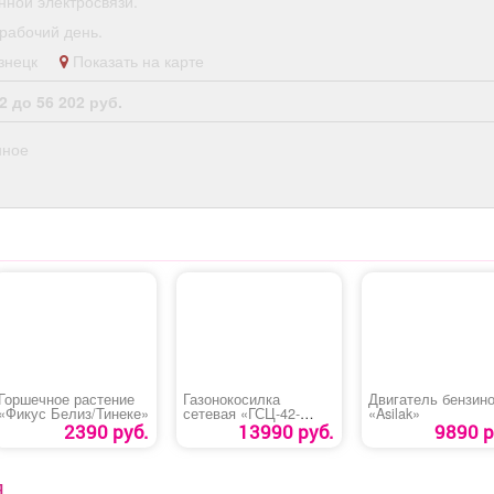
нной электросвязи.
рабочий день.
кузнецк
Показать на карте
2 до 56 202 руб.
нное
Горшечное растение
Газонокосилка
Двигатель бензин
«Фикус Белиз/Тинеке»
сетевая «ГСЦ-42-
«Asilak»
2000»
2390 руб.
13990 руб.
9890 р
Я