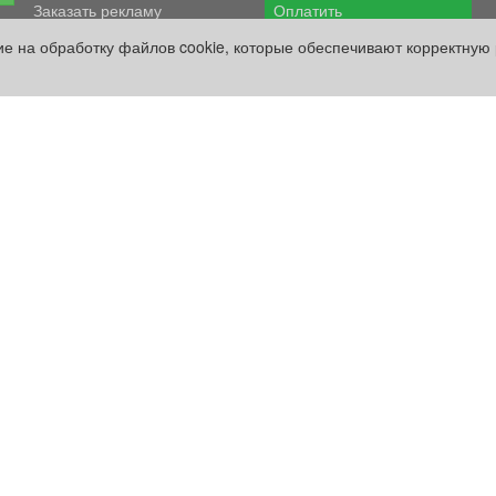
Заказать рекламу
Оплатить
сие на обработку файлов cookie, которые обеспечивают корректную 
Наши ресурсы:
Газета "Частник-М"
Сайт chastnik-m.ru
Сайт "Частник. Маркет"
Дорожное радио 93.4FM
Радио для двоих
105.3FM
Европа плюс 103.3FM
кий проект» оплачены рекламодателем.
ации, содержащейся в рекламных материалах и объявлениях.