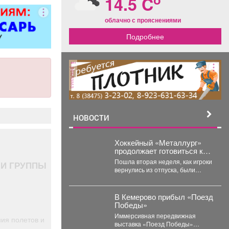
14.5 C
ые ворота; все
варочных работ;
облачно с прояснениями
локонструкции;
Подробнее
нные работы
й сложности.
онерам скидка
10%.
реклама
НОВОСТИ
Хоккейный «Металлург»
продолжает готовиться к
предстоящему сезону.
Пошла вторая неделя, как игроки
ЗИ ГРУППЫ
вернулись из отпуска, были
осмотрены врачами, сдали
тесты, приступили к...
В Кемерово прибыл «Поезд
Победы»
Иммерсивная передвижная
ия полетов и
выставка «Поезд Победы»