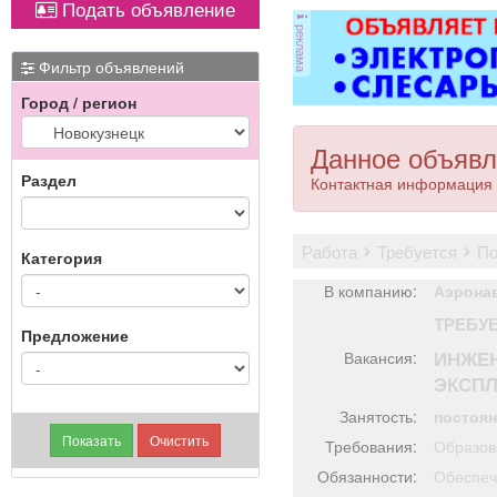
Подать объявление
Вывоз мусора.
Вывоз мусора.
реклама
Фильтр объявлений
Город / регион
Данное объявл
Раздел
Контактная информация 
работа
требуется
п
Категория
В компанию:
Аэрона
ТРЕБУ
Предложение
ИНЖЕН
Вакансия:
ЭКСПЛ
Занятость:
постоя
Требования:
Образов
Обязанности:
Обеспеч