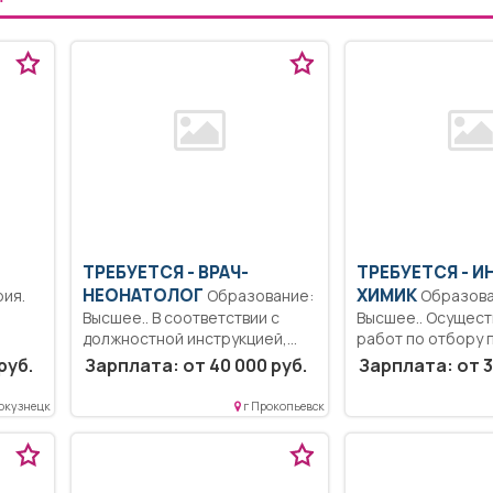
ТРЕБУЕТСЯ - ВРАЧ-
ТРЕБУЕТСЯ - И
НЕОНАТОЛОГ
ХИМИК
Образование:
Образование:
Высшее.. В соответствии с
Высшее.. Осущес
должностной инструкцией,
работ по отбору 
лять
утвержденной в...
объектах...
руб.
Зарплата: от 40 000 руб.
Зарплата: от 3
окузнецк
г Прокопьевск