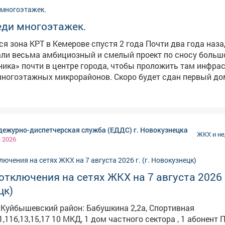
еди многоэтажек.
а КРТ в Кемерове спустя 2 года Почти два года назад в
али весьма амбициозный и смелый проект по сносу больш
ника» почти в центре города, чтобы проложить там инфра
ногоэтажных микрорайонов. Скоро будет сдан первый до
а кипит далеко не на всех участках. kuzbass.aif.ru выясня
ы 11 микрорайонов общей площадью 540 гектаров. Здесь
 строительство 3,4 млн квадратных метров жилья, 10 шко
дежурно-диспетчерская служба (ЕДДС) г. Новокузнецка
 и четырёх поликлиник. Все новые дома обещают сделать 
ЖКХ и н
а 2026
скучных фасадов, повышенного качества, с безбарьерной 
всеми необходимыми соцобъектами типа аптек и магазин
всего застраивается микрорайон 58В в квадрате улиц Туха
тключения на сетях ЖКХ на 7 августа 2026 г.
рдейцев, Мирной и Заузелкова (жилой комплекс «Наследие»
дома высотой от 20 до 25 этажей. Также в ЖК построят с
цк)
ий сад на 125 мест. Но за красивыми словами и яркими м
ности. Гендиректор специализированного
дом частного сектора , 1 абонент Подача
Центр-К» Федор Нейковчен, который и строит новый компл