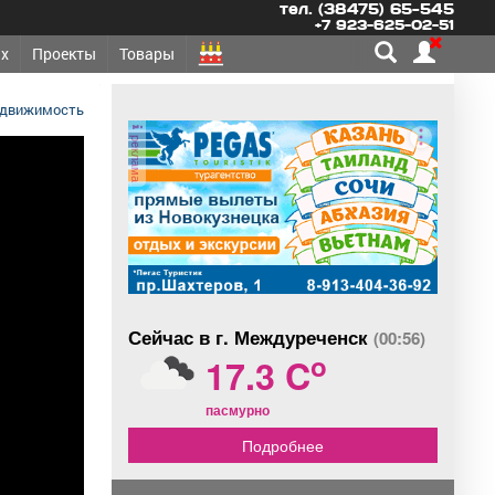
тел. (38475) 65-545
+7 923-625-02-51
х
Проекты
Товары
едвижимость
реклама
Сейчас в г. Междуреченск
(00:56)
o
17.3 C
пасмурно
Подробнее