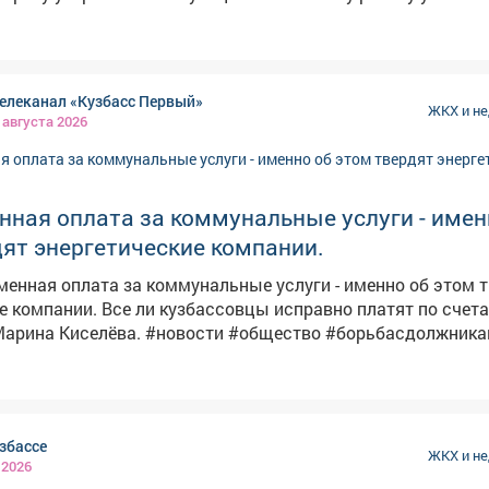
 ЦТП-41 до ТКм-1 у ЦТП-41, через улицу Кузнецкую (2Дн 53
ам муниципалитетов и коммунальным службам сохранить
ю по длине канала 106,0 метров). Работает Междуреченс
п. Все работы должны быть завершены в срок, а проверк
 "СДС-Энерго".
совесть, чтобы кузбассовцам не приходилось волноватьс
этой зимой.
елеканал «Кузбасс Первый»
ЖКХ и н
 августа 2026
ная оплата за коммунальные услуги - имен
ят энергетические компании.
менная оплата за коммунальные услуги - именно об этом 
совцы исправно платят по счетам -
разбиралась Марина Киселёва. #новости #общество #борьбасдолжни
збассе
ЖКХ и н
 2026