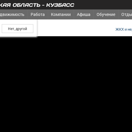
АЯ ОБЛАСТЬ - КУЗБАСС
движимость
Работа
Компании
Афиша
Обучение
Отды
ш город?
ЖКХ и н