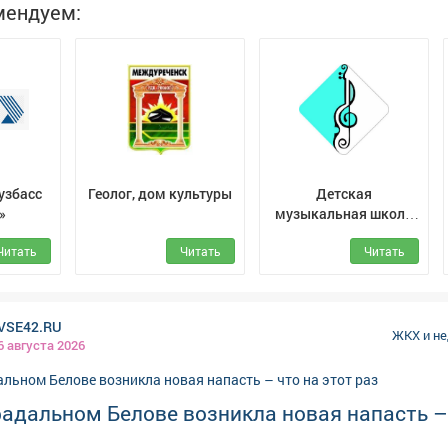
мендуем:
узбасс
Геолог, дом культуры
Детская
»
музыкальная школа
№ 24 г. Междуреченск
Читать
Читать
Читать
VSE42.RU
ЖКХ и н
6 августа 2026
адальном Белове возникла новая напасть –