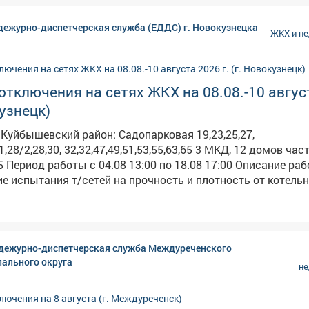
дежурно-диспетчерская служба (ЕДДС) г. Новокузнецка
ЖКХ и н
тключения на сетях ЖКХ на 08.08.-10 авгус
кузнецк)
28,30, 32,32,47,49,51,53,55,63,65 3 МКД, 12 домов частного
работ:
е испытания т/сетей на прочность и плотность от котель
уйбышевский район:
тивная 2,2а,3,5а,9,10,11,11б,13,15,17 10 МКД, 1 дом частного
дежурно-диспетчерская служба Междуреченского
лотность от котельной Абагуровский разъезд №2 (согласн
ального округа
н
ентральный район: Запорожская, 15а 1 МКД
о 16:00 Описание работ: Установка приборов учета
, 30 1 МКД Период работы