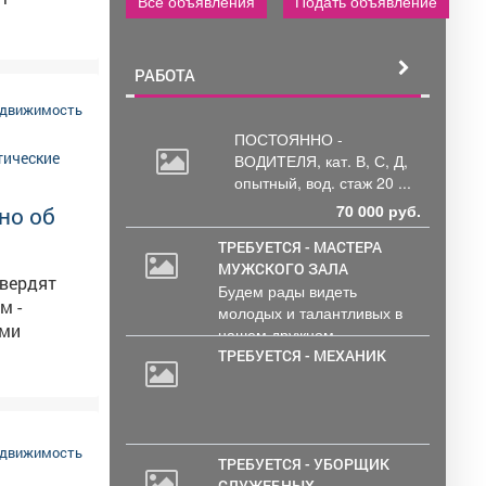
0 мм
Все объявления
Подать объявление
кий
и
я по
РАБОТА
едвижимость
ПОСТОЯННО -
ВОДИТЕЛЯ, кат.
В, С, Д,
опытный, вод. стаж 20 ...
70 000 руб.
но об
ТРЕБУЕТСЯ - МАСТЕРА
МУЖСКОГО ЗАЛА
твердят
Будем рады видеть
молодых и талантливых в
ками
нашем дружном...
ТРЕБУЕТСЯ - МЕХАНИК
едвижимость
ТРЕБУЕТСЯ - УБОРЩИК
СЛУЖЕБНЫХ