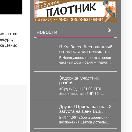
реклама
НОВОСТИ
ько сотен
ресурсу
ка Денис
В Кузбассе беспощадный
огонь оставил семью без
крыши над головой
В Новокузнецке ночью сгорели
частный дом и баня – пламя
уничтожило 124 квадратных
метра. ...
Задержан участник
разбоя.
#Судныйдень 21:00 #ТВН
#происшествия #ЧП 16+
Задержан участник разбоя В
областном центре
Друзья! Приглашаю вас 2
полицейские...
августа на День ВДВ.
В 🕚 11:00 - сбор и церемония
возложения цветов у стелы
«Венок Славы» на Бульваре...