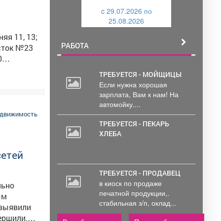
и
c 29.07.2026 по
й
25.08.2026
й
РАБОТА
асток №23
ТРЕБУЕТСЯ - МОЙЩИЦЫ
СРЦ для
Если нужна хорошая
30
алл"; Дом
зарплата, Вам к нам! На
000
1,25;
автомойку....
руб.
едвижимость
13;
ТРЕБУЕТСЯ - ПЕКАРЬ
ХЛЕБА
Юдина 3;
сетей
ркурий»;
ул.Юдина
ТРЕБУЕТСЯ - ПРОДАВЕЦ
Строителей
в киоск по продаже
льно
печатной продукции,.
ение
стабильная з/п, оклад...
 выявили
а труб на
ершили.