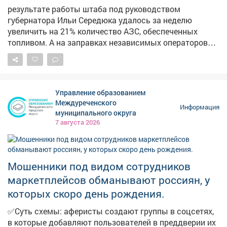
результате работы штаба под руководством
сообщали, что началсяремонт лестничного спуска на
губернатора Ильи Середюка удалось за неделю
Пионерском бульваре. В администрации также
увеличить на 21% количество АЗС, обеспеченных
отметили, что его размыло сильным дождем.
топливом. А на заправках независимых операторов
стоимость горючего начала снижаться. Проехали по
территориям региона и убедились в этом.
Управление образованием
Междуреченского
Информация
муниципального округа
7 августа 2026
Мошенники под видом сотрудников
маркетплейсов обманывают россиян, у
которых скоро день рождения.
✅Суть схемы: аферисты создают группы в соцсетях,
в которые добавляют пользователей в преддверии их