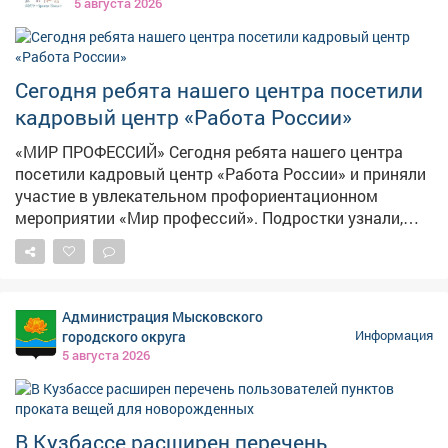
5 августа 2026
Сегодня ребята нашего центра посетили
кадровый центр «Работа России»
«МИР ПРОФЕССИЙ» Сегодня ребята нашего центра
посетили кадровый центр «Работа России» и приняли
участие в увлекательном профориентационном
мероприятии «Мир профессий». Подростки узнали,
какие профессии востребованы в Кузбассе и стране,
чем они отличаются друг от друга и какую пользу
приносят обществу. Особенно заинтересовали наших
ребят шахтёрские специальности: подробно
Администрация Мысковского
разобрали, кто такие шахтёры, какими навыками
городского округа
Информация
нужно обладать, чтобы работать в этой важной
5 августа 2026
отрасли, и как стать настоящим профессионалом
своего дела. Ребята с большим вниманием изучали
требования к разным профессиям - теперь они знают,
что важно не только желание, но и упорство, знания и
В Кузбассе расширен перечень