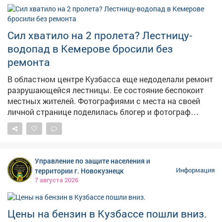
Сил хватило на 2 пролета? Лестницу-
водопад в Кемерове бросили без
ремонта
В областном центре Кузбасса еще недоделали ремонт
разрушающейся лестницы. Ее состояние беспокоит
местных жителей. Фотографиями с места на своей
личной странице поделилась блогер и фотограф
Екатерина Комарова. – Читала, что ремонтируют
лестницу на Пионерском. Два пролёта сделали – и на
этом всё, – прокомментировала она ситуацию. На
опубликованных кадрах видно, что часть конструкции
Управление по защите населения и
действительно приведена в порядок, однако
территории г. Новокузнецк
Информация
оставшаяся секция по-прежнему находится в
7 августа 2026
плачевном состоянии. Отметим, что во время
сильных ливней эта лестница регулярно
превращается в бурный водопад, а зимой страдает от
Цены на бензин в Кузбассе пошли вниз.
тяжести снега. Напомним, в конце июня в мэрии