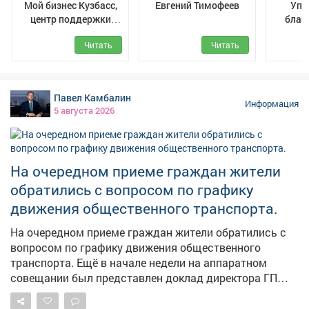
Мой бизнес Кузбасс,
Евгений Тимофеев
Упр
центр поддержки
благ
предпринимателей
транс
Читать
Читать
Павел Камбалин
Информация
5 августа 2026
На очередном приеме граждан жители
обратились с вопросом по графику
движения общественного транспорта.
На очередном приеме граждан жители обратились с
вопросом по графику движения общественного
транспорта. Ещё в начале недели на аппаратном
совещании был представлен доклад директора ГП
АТП о работе предприятия. Было поручено учесть
пожелания жителей, хотя понимаю, что всем не