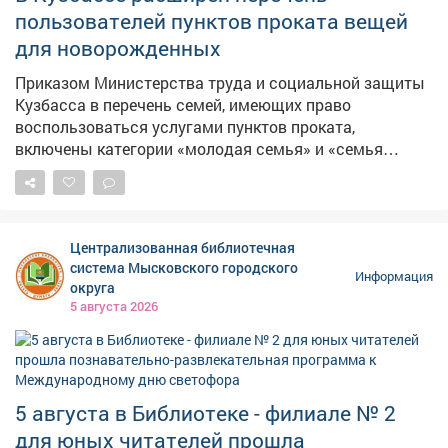
здоровье! Такие встречи помогают детям сделать
пользователей пунктов проката вещей
первые шаги к осознанному выбору будущей
для новорожденных
профессии и понять, насколько широк и интересен
мир труда вокруг нас
Приказом Министерства труда и социальной защиты
Кузбасса в перечень семей, имеющих право
воспользоваться услугами пунктов проката,
включены категории «молодая семья» и «семья
участников специальной военной операции»,
имеющие в своем составе ребенка до 2 лет. Полный
список семей, имеющих право воспользоваться
прокатом: - одинокий родитель с ребенком в возрасте
Централизованная библиотечная
до 2 лет; - семья с ребенком в возрасте до 2 лет, где
система Мысковского городского
Информация
один или оба супруга обучаются в образовательной
округа
организации по очной форме обучения, находящейся
5 августа 2026
на территории Кемеровской области - Кузбасса; -
многодетная семья, имеющая в своем составе
ребенка в возрасте до 2 лет; - семья с ребенком-
инвалидом, имеющая в своем составе ребенка в
5 августа в Библиотеке - филиале № 2
возрасте до 2 лет; - малоимущая семья, имеющая в
своем составе ребенка в возрасте до 2 лет; - семья,
для юных читателей прошла