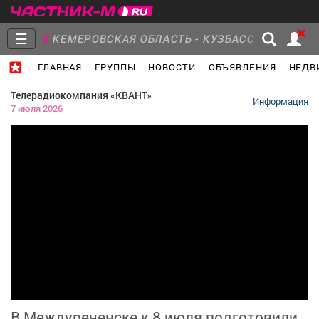
☰
КЕМЕРОВСКАЯ ОБЛАСТЬ - КУЗБАСС
ГЛАВНАЯ
ГРУППЫ
НОВОСТИ
ОБЪЯВЛЕНИЯ
НЕДВ
МЕЖДУРЕЧЕНСК
- Ваш город?
Главная
Группы
Новости
Телерадиокомпания «КВАНТ»
Информация
7 июля 2026
Объявления
Недвижимость
Услуги
Работа
Транспорт
Компании
В Междуреченске к 8 июля подготовили