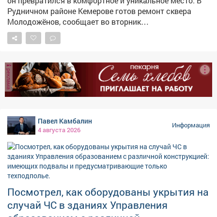
он превратился в комфортное и уникальное место. В
Рудничном районе Кемерове готов ремонт сквера
Молодожёнов, сообщает во вторник
горадминистрация. – Последним штрихом стали
современные скамейки и урны. Теперь здесь можно не
только прогуляться, но и с комфортом отдохнуть, –
сказали в мэрии.
реклама
Павел Камбалин
Информация
4 августа 2026
Посмотрел, как оборудованы укрытия на
случай ЧС в зданиях Управления