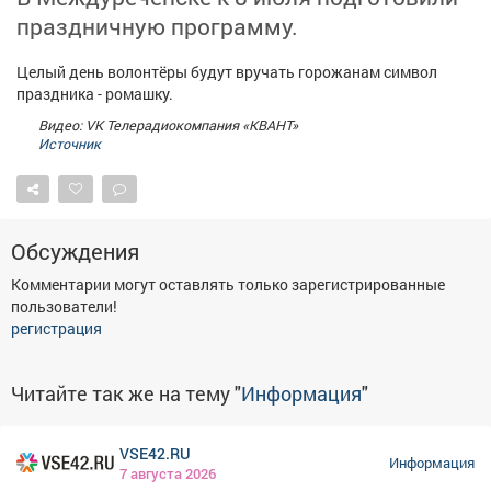
Афиша
Обучение
Проекты
праздничную программу.
Целый день волонтёры будут вручать горожанам символ
праздника - ромашку.
Видео: VK Телерадиокомпания «КВАНТ»
Товары
Поздравления
Погода
Источник
Обсуждения
ТВ программа
Я - пенсионер
Комментарии могут оставлять только зарегистрированные
пользователи!
регистрация
Читайте так же на тему "
Информация
"
VSE42.RU
Информация
7 августа 2026