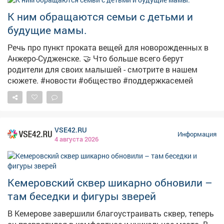
сомнительный контент. Перед тем как поставить лайк,
сделать репост или отправить сообщение, задумайся
К ним обращаются семьи с детьми и
о последствиях. 🚫 Если ты столкнулся с
будущие мамы.
подозрительным предложением в сети или в жизни,
немедленно прекрати диалог и сообщи: ▫Горячая
Речь про пункт проката вещей для новорожденных в
линия ФСБ: 8 800 224 22 22; ▫Горячая линия
Анжеро-Судженске. 🤝 Что больше всего берут
«Экстремизму - НЕТ!»: resurs-center.ru/hotline.
родители для своих малышей - смотрите в нашем
сюжете. #новости #общество #поддержкасемей
VSE42.RU
Информация
4 августа 2026
Кемеровский сквер шикарно обновили –
там беседки и фигуры зверей
В Кемерове завершили благоустраивать сквер, теперь