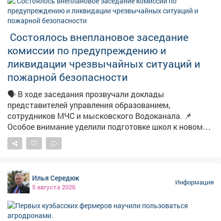
Женщина обратилась в надзорное ведомство. После
проверки прокуратура потребовала устранить
нарушения. В результате к участку подвели
Состоялось внеплановое заседание
необходимые инженерные коммуникации. Теперь
комиссии по предупреждению и
семья сможет построить дом и жить в нормальных
условиях.
ликвидации чрезвычайных ситуаций и
пожарной безопасности
🗣️ В ходе заседания прозвучали доклады
представителей управления образованием,
сотрудников МЧС и мысковского Водоканала. 📌
Особое внимание уделили подготовке школ к новому
учебному году. 📽Подробности в нашем материале.
Илья Середюк
Информация
5 августа 2026