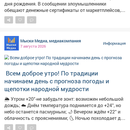
дня рождения. В сообщении злоумышленники
обещают денежные сертификаты от маркетплейсов,
технику и туристические поездки по случаю
праздника. Мошенники торопят, якобы акция
действует всего 24 часа. И побуждают пользователей
перейти по ссылке. ➡️ ❗️Будьте бдительны и
Мыски Медиа, медиакомпания
предупредите близких! Переходить по ссылке опасно,
Информация
7 августа 2026
она может быть фишинговой. Пользователь рискует
потерять деньги и предоставить мошенникам
персональные данные. Обо всех акциях
маркетплейсы информируют на своих официальных
Всем доброе утро! По традиции
ресурсах.
начинаем день с прогноза погоды и
щепотки народной мудрости
🌦 Утром +20°-не забудьте зонт: возможен небольшой
дождь; ☁️ Днём температура поднимется до +24°, но
небо останется пасмурным; 🌙 Вечером ждём +22° и
облачность с прояснениями; 🌜 Ночью похолодает до
+15°-облачно с прояснениями. 🌿 А ещё с