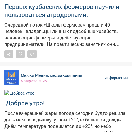
Первых кузбасских фермеров научили
пользоваться агродронами.
Очередной поток «Школы фермера» прошли 40
человек - владельцы личных подсобных хозяйств,
начинающие фермеры и действующие
предприниматели. На практических занятиях они
выезжали в поля, пилотировали беспилотники,
настраивали оборудование, учились составлять
полетное задание для мониторинга посевов. Еще одна
группа сельскохозяйственных предпринимателей
Мыски Медиа, медиакомпания
изучала технологии агротуризма. Развитие сельского
Информация
5 августа 2026
хозяйства - одно из стратегических приоритетов для
экономики Кузбасса. Программа «Школа фермера»
открывает новые возможности для всех, кто
Доброе утро!
заинтересован в работе на земле. Успех каждого
фермера важен для нас, потому что это вклад в
После вчерашней жары погода сегодня будто решила
укрепление продовольственной безопасности,
дать нам передышку: утром +21°, небольшой дождь.
повышение экономической устойчивости всего
Днём температура поднимется до +23°, но небо
региона.