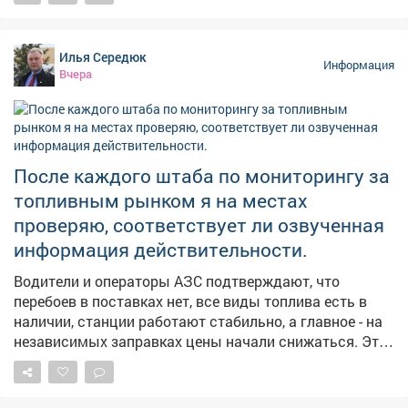
сегодняшним днём вязано немало народных примет:
➖Если утром сильная роса-осень будет тёплой и
сухой; ➖Увидели радугу-ждите перемены погоды;
Илья Середюк
➖Муравьи поднимают входы в муравейники-к
Информация
Вчера
затяжным дождям; ➖Солнце на закате багровое-к
жаркой погоде на следующий день; ➖А если в этот
день посеять укроп-по поверью, зиму проживёте без
простуд. 👀Давайте понаблюдаем, работают ли
погодные «предсказания».
После каждого штаба по мониторингу за
топливным рынком я на местах
проверяю, соответствует ли озвученная
информация действительности.
Водители и операторы АЗС подтверждают, что
перебоев в поставках нет, все виды топлива есть в
наличии, станции работают стабильно, а главное - на
независимых заправках цены начали снижаться. Это
хорошие новости. Но вопрос остается на контроле -
будем и дальше работать с оптовиками, розничными
сетями, логистами, чтобы обеспечить повсеместную и