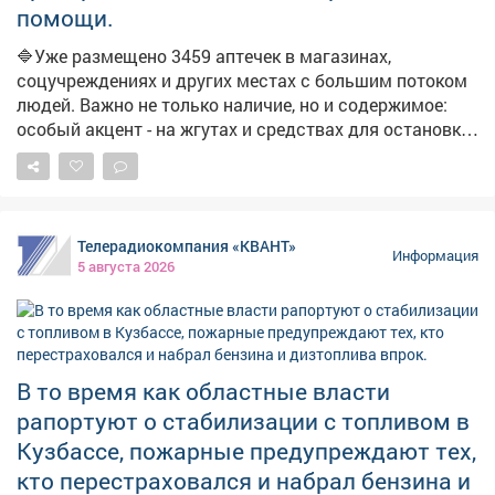
помощи.
отрабатывать проблемные точки. В ближайшие дни
ожидается увеличение числа бензовозов, что также
🔷Уже размещено 3459 аптечек в магазинах,
повысит долю работающих АЗС. Запас топлива для
соцучреждениях и других местах с большим потоком
уборочной кампании уже сформирован, утверждён
людей. Важно не только наличие, но и содержимое:
чёткий график поставок.
особый акцент - на жгутах и средствах для остановки
кровотечений. ➡️Параллельно продолжаем
мониторинг укрытий. На фото - укрытия в
Новоильинском районе и по адресу: Ярославская, 1.
Телерадиокомпания «КВАНТ»
Информация
5 августа 2026
В то время как областные власти
рапортуют о стабилизации с топливом в
Кузбассе, пожарные предупреждают тех,
кто перестраховался и набрал бензина и