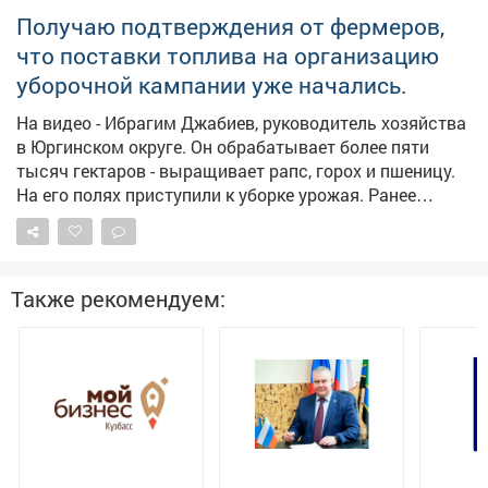
Надзорный орган внёс представление руководителю
Получаю подтверждения от фермеров,
главного управления приставов в регионе. В
что поставки топлива на организацию
результате исполнительные действия
активизировались, должностное лицо привлекли к
уборочной кампании уже начались.
дисциплинарной ответственности, а с бывшего мужа
На видео - Ибрагим Джабиев, руководитель хозяйства
взыскали 315 тысяч рублей по алиментам.
в Юргинском округе. Он обрабатывает более пяти
Прокуратура продолжит следить за тем, как
тысяч гектаров - выращивает рапс, горох и пшеницу.
контролируется последующая выплата алиментов.
На его полях приступили к уборке урожая. Ранее
обращался к федеральному центру с просьбой
выделить региону дополнительные объемы солярки
для проведения уборочной кампании. Нас
поддержали, первые девять тысяч тонн горючего
Также рекомендуем:
прибыли в регион и распределяются кузбасским
сельхозпроизводителям.