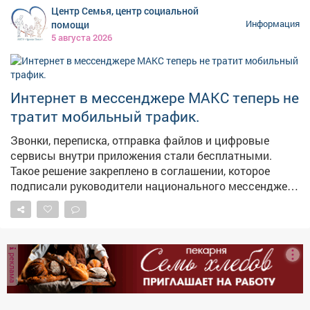
максимальные результаты в виде молодежных
Центр Семья, центр социальной
центров, социальных учреждений, культурных и
помощи
Информация
образовательных площадок. Каждая новая точка
5 августа 2026
притяжения для наших молодых земляков - это
инвестиция в будущее. У ребят появляется больше
возможностей для самореализации, они могут
активнее включаться в жизнь своих городов и
Интернет в мессенджере МАКС теперь не
поселков. Тем самым - связывают свое будущее с
тратит мобильный трафик.
Кузбассом. В следующем году откроем такое же
пространство в Киселевске.
Звонки, переписка, отправка файлов и цифровые
сервисы внутри приложения стали бесплатными.
Такое решение закреплено в соглашении, которое
подписали руководители национального мессенджера
и крупнейших операторов связи.
реклама