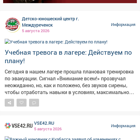
Детско-юношеский центр г.
Междуреченск
Информация
5 августа 2026
Учебная тревога в лагере: Действуем по
плану!
Сегодня в нашем лагере прошла плановая тренировка
по эвакуации. Сигнал «Внимание всем!» прозвучал
неожиданно, но, как и положено, без звуков сирены,
чтобы отработать навыки в условиях, максимально
приближенных к реальным. Педагогический состав
организовал инсценировку пожара и задымления.
Ребята под чутким руководством взрослых
отработали порядок действий при чрезвычайной
VSE42.RU
ситуации и слаженно эвакуировались через три
Информация
5 августа 2026
запасных выхода. Главные выводы тренировки: 🔹