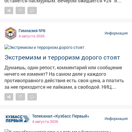
останется пасмурным. Вечером ожидается +24° и
облачно с прояснениями, а ночью похолодает до +17°-
пасмурно. 🏙5августа чествуем изобретение, без
которого невозможно представить современный
город. 🚦С Международным днём светофора! Первый
Гимназия №6
светофор появился в 1868году в Лондоне-он был
Информация
4 августа 2026
механическим, работал на газе и управлялся вручную.
Электрическую версию с красным и зелёным
сигналами установили в 1914году в Кливленде, а
Экстремизм и терроризм дорого стоят
жёлтый цвет добавили позже, чтобы предупреждать о
смене сигнала. В России светофоры начали
Думаешь, один репост, комментарий или сообщение
появляться в 1930‑х годах.
ничего не изменят? На самом деле у каждого
противоправного действия есть своя цена, а платить
за нее приходится не лайками, а свободой. НИЦ
Мониторинга и профилактики подготовил «прайс-
лист», который наглядно показывает последствия
преступлений экстремистской и террористической
направленности. ❗«Цена преступления» доходит
Телеканал «Кузбасс Первый»
вплоть до пожизненного лишения свободы! Не
Информация
4 августа 2026
поддавайся на провокации и не распространяй