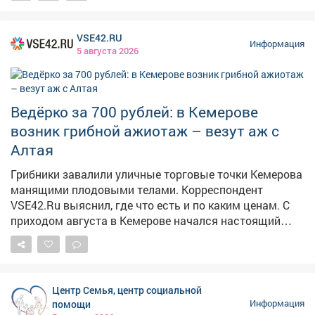
угодишь, но сделать максимально комфортно -
можно. Также на этом приеме рассмотрели вопросы
VSE42.RU
благоустройства дворов, капитального ремонта
Информация
5 августа 2026
домов, личные проблемы правового характера.
Попасть на прием по личным вопросам можно
каждые первую и третью среды месяца по адресу пр.
Строителей 18, общественная приемная граждан.
Ведёрко за 700 рублей: в Кемерове
Предварительная запись по телефону: 2-75-04.
возник грибной ажиотаж – везут аж с
Алтая
Грибники завалили уличные торговые точки Кемерова
манящими плодовыми телами. Корреспондент
VSE42.Ru выяснил, где что есть и по каким ценам. С
приходом августа в Кемерове начался настоящий
грибной бум: народные рынки так и распирает от
аппетитных грибочков, собранных вручную в лесу.
Любители тихой охоты выставляют на продажу свои
роскошные трофеи, а горожанам только и остаётся,
Центр Семья, центр социальной
что разбирать лесное лакомство как горячие пирожки.
помощи
Информация