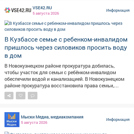
VSE42.RU
Информация
5 августа 2026
В Кузбассе семье с ребенком-инвалидом
пришлось через силовиков просить воду
в дом
В Новокузнецком районе прокуратура добилась,
чтобы участок для семьи с ребёнком-инвалидом
обеспечили водой и канализацией. В Новокузнецком
районе прокуратура восстановила права семьи,
воспитывающей ребёнка с ограниченными
возможностями здоровья. Как сообщает прокуратура
Кузбасса, местной жительнице и её семье выделили
земельный участок под строительство дома, однако
Мыски Медиа, медиакомпания
пользоваться им было невозможно – на нём
Информация
5 августа 2026
отсутствовали водоснабжение и водоотведение, без
которых эксплуатация жилья попросту невозможна.