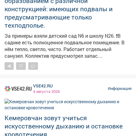
образованием с различной
конструкцией: имеющих подвалы и
предусматривающие только
техподполье.
За примеры взяли детский сад N6 и школу N26. ❗️В
садике есть полноценное подвальное помещение. В
нём тепло, светло, чисто. Работает отдельный
санузел. Коллектив предусмотрел запас
медикаментов, воды и продуктов долгого хранения.
Здесь могут укрыться не только дети и педагоги, но и
жители близлежащих домов. Обращайте внимание на
указатели! ❗️Здание школы №26 как раз не
VSE42.RU
предусматривает подвал. Поэтому пункты укрытия
Информация
4 августа 2026
оборудовали в помещениях без окон с несущими
стенами. Такие места называем «остров
безопасности». Работу по оборудованию и уточнению
мест для укрытия продолжаем. Полный список точек
Кемеровчан зовут учиться
безопасности можно найти на карте заглубленных и
искусственному дыханию и остановке
подземных помещений, пригодных для укрытия,
кровотечения
Кузбасса: https://clck.su/hEGfq