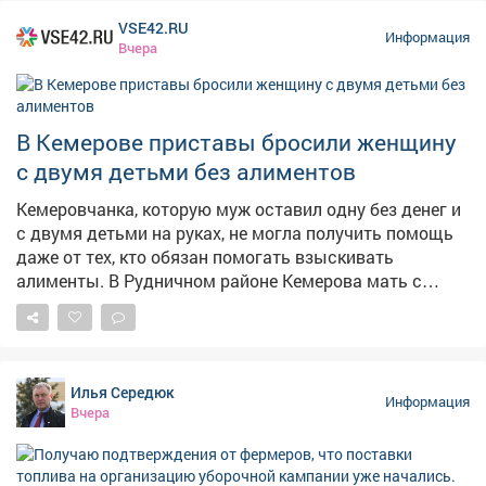
постоянную доступность горючего.
VSE42.RU
Информация
Вчера
В Кемерове приставы бросили женщину
с двумя детьми без алиментов
Кемеровчанка, которую муж оставил одну без денег и
с двумя детьми на руках, не могла получить помощь
даже от тех, кто обязан помогать взыскивать
алименты. В Рудничном районе Кемерова мать с
двумя детьми не могла получить алименты от
бывшего супруга. Мать растит 9-летнего сына и 14-
летнюю дочь, экс-муж долгое время ничего не
платил,а силовики не принимали мер, сообщает в
Илья Середюк
четверг областная прокуратура. – Должностными
Информация
Вчера
лицами службы судебных приставов своевременно не
приняты исчерпывающие меры, направленные на
взыскание задолженности, – сказали в прокуратуре.