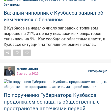
При ЧС не действовать самостоятельно; 🔹 Сразу
слушать и выполнять указания взрослых; 🔹 И
главное - никакой паники! Такие учения проходят у нас
Важный чиновник с Кузбасса заявил об
регулярно, чтобы в экстренной ситуации (тьфу-тьфу-
изменениях с бензином
тьфу!) каждый знал, как сохранить жизнь и здоровье.
Безопасность - превыше всего! 💪 #Лагерь
В Кузбассе за неделю число заправок с топливом
#Безопасность #Эвакуация #ТренировкаМЧС
выросло на 21%, а цены у независимых операторов
снизились на 9% . Как сообщают областные власти, в
Кузбассе ситуация на топливном рынке начала
стабилизироваться. По их данным, за неделю
количество АЗС, на которых есть топливо, выросло на
21,3%. Среднерыночные цены у независимых
операторов снизились на 9%. На штабе обсудили
Денис Ильин
текущую обстановку и отметили, что ажиотажный
Информация
5 августа 2026
спрос удалось снять, очереди на заправках
сократились. Для дальнейшей стабилизации
налаживается координация между независимыми
сетями, производителями и логистическими
По поручению Губернатора Кузбасса
операторами. Власти фиксируют жалобы из
продолжаем оснащать общественные
отдельных поселений на отсутствие топлива. Главам
пространства аптечками первой
поручено отслеживать каждый сигнал и оперативно