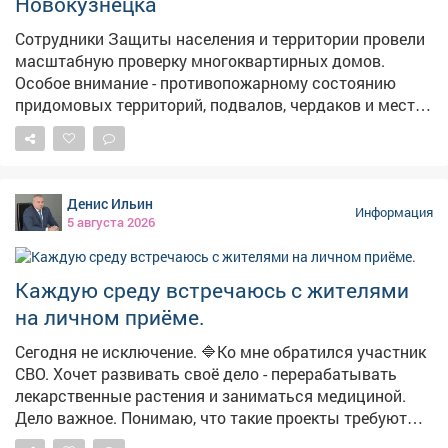
Новокузнецка
победительница получила тематические раскраски
для дальнейшего закрепления материала в игровой
Сотрудники Защиты населения и территории провели
форме. #день_светофора #ПДД #библиотеки_мыски
масштабную проверку многоквартирных домов.
#бибимотека_филиал2
Особое внимание - противопожарному состоянию
придомовых территорий, подвалов, чердаков и мест
общего пользования. 📍 Кузнецкий район - осмотрены
подвалы на ул. Ленина и Луначарского для
использования в качестве укрытий. Проверены
автономные дымовые пожарные извещатели (АДПИ)
Денис Ильин
в неблагополучных семьях, многодетных и с детьми-
Информация
5 августа 2026
инвалидами. 📍 Новоильинский район - проверен
АДПИ в многодетной семье на пр. Авиаторов. 📍
Центральный район - осмотрены десятки домов по пр.
Каждую среду встречаюсь с жителями
Строителей, Металлургов, ул. Орджоникидзе и другим
на личном приёме.
адресам. Проверены АДПИ в семьях с детьми-
инвалидами и неблагополучных семьях. Обследованы
Сегодня не исключение. 🔷Ко мне обратился участник
подвалы-укрытия на пр. Пионерском и ул. Ермакова.
СВО. Хочет развивать своё дело - перерабатывать
📍 Заводской район - проверены места проживания
лекарственные растения и заниматься медициной.
неблагополучных семей в 13 микрорайоне, а также
Дело важное. Понимаю, что такие проекты требуют
АДПИ в коммунальном секторе на ул. 40 лет ВЛКСМ и
времени и средств. Но первый шаг уже сделан -