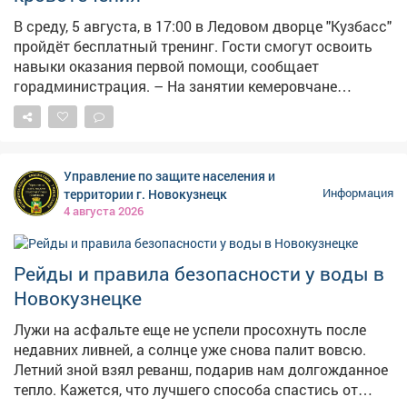
В среду, 5 августа, в 17:00 в Ледовом дворце "Кузбасс"
пройдёт бесплатный тренинг. Гости смогут освоить
навыки оказания первой помощи, сообщает
горадминистрация. – На занятии кемеровчане
отработают сердечно-лёгочную реанимацию, помощь
при кровотечениях, удушье и потери сознания, а также
алгоритм вызова скорой помощи, – сказали в мэрии.
Состоится мероприятие напроспекте Притомский, 12
Управление по защите населения и
(вход со стороны гостиницы "Лёд"), участие
территории г. Новокузнецк
Информация
бесплатное. Напомним, власти велели массово
4 августа 2026
готовить аптечки , чтобы те всегда находились в
укрытиях на случай воздушной атаки. Также две
недели назад сообщалось , что минздраву Кузбасса,
Рейды и правила безопасности у воды в
департаменту по чрезвычайным ситуациям, главам
Новокузнецке
муниципальных образований и министерству
образования поручили срочно организовать обучение
Лужи на асфальте еще не успели просохнуть после
граждан первой помощи.
недавних ливней, а солнце уже снова палит вовсю.
Летний зной взял реванш, подарив нам долгожданное
тепло. Кажется, что лучшего способа спастись от