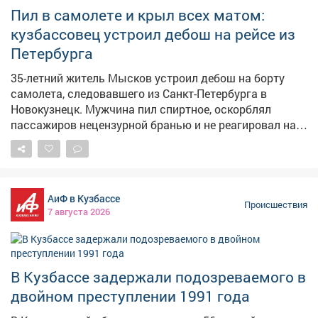
Пил в самолете и крыл всех матом:
кузбассовец устроил дебош на рейсе из
Петербурга
35-летний житель Мысков устроил дебош на борту
самолета, следовавшего из Санкт-Петербурга в
Новокузнецк. Мужчина пил спиртное, оскорблял
пассажиров нецензурной бранью и не реагировал на
замечания экипажа. Сообщение о неадекватном
пассажире поступило в линейный пункт полиции в
аэропорту Новокузнецка от диспетчера. Речь шла о
рейсе, вылетевшем из Санкт-Петербурга.
АиФ в Кузбассе
Представитель авиакомпании отказал 35-летнему
Происшествия
7 августа 2026
жителю Мысков в дальнейшем перелете из-за его
поведения. Транспортные полицейские установили: в
ходе полета мужчина оскорблял окружающих с
использованием нецензурной лексики, игнорировал
В Кузбассе задержали подозреваемого в
замечания работников авиакомпании, проявлял
двойном преступлении 1991 года
агрессию и распивал спиртные напитки прямо в
салоне. Нарушителя задержали, медицинское