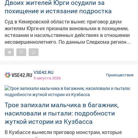
Двоих жителей Юрги осудили за
сообщать по номеру 102, чтобы своевременно
похищение и истязание подростка
пресекать противоправные действия.
Суд в Кемеровской области вынес приговор двум
жителям Юрги-их признали виновными в похищении,
истязании и насильственных действиях в отношении
несовершеннолетнего. По данным Следкома региона,
в апреле 2024года мужчины поссорились с 13‑летним
знакомым из‑за пустяка. Они насильно посадили
мальчика в багажник машины и увезли в безлюдное
место. Там вместе с третьим соучастником избили
VSE42.RU
подростка и совершили в отношении него ряд
Происшествия
5 августа 2026
противоправных действий-в том числе сексуального
характера. После этого ребёнка снова поместили в
багажник и отвезли к деревне Новоягодное, где
продолжили издеваться над ним. В итоге
Трое запихали мальчика в багажник,
злоумышленники оставили мальчика на месте и
насиловали и пытали: подробности
скрылись. В зависимости от степени участия в
жуткой истории из Кузбасса
преступлении суд назначил одному из осуждённых
16лет лишения свободы, второму-4года колонии
В Кузбассе вынесли приговор монстрам, которые
строгого режима. Автомобиль, на котором они