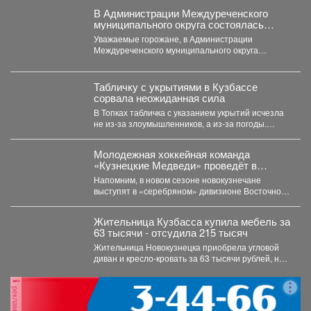
В Администрации Междуреченского
муниципального округа состоялась
тренировка по отработке действий сил и
Уважаемые горожане, в Администрации
средств по пресечению
Междуреченского муниципального округа
террористического акта
состоялась тренировка по отработке действий
сил и средств...
Табличку с укрытиями в Кузбассе
сорвала неожиданная сила
В Топках табличка с указанием укрытий исчезла
не из-за злоумышленников, а из-за погоды.
Ранее...
Молодежная хоккейная команда
«Кузнецкие Медведи» проведёт в
предстоящем чемпионате МХЛ 54
Напомним, в новом сезоне новокузнечане
матча.
выступят в «серебряном» дивизионе Восточной
конференции МХЛ. «Медведи», как и...
Жительница Кузбасса купила мебель за
63 тысячи - отсудила 215 тысяч
Жительница Новокузнецка приобрела угловой
диван и кресло-кровать за 63 тысячи рублей, но
мебель оказалась с...
реклама