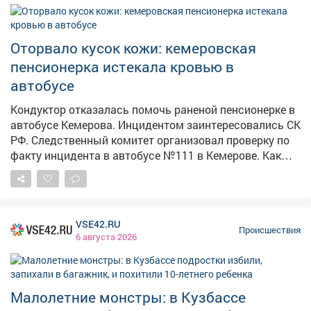
Оторвало кусок кожи: кемеровская
пенсионерка истекала кровью в
автобусе
Кондуктор отказалась помочь раненой пенсионерке в
автобусе Кемерова. Инцидентом заинтересовались СК
РФ. Следственный комитет организовал проверку по
факту инцидента в автобусе №111 в Кемерове. Как
сообщает Информационный центр СК России, 4
августа около 10:35 дверь автобуса зажала руку
пожилой женщины. По словам очевидцев в соцсетях,
у пассажирки был сорван кусок кожи размером со
VSE42.RU
спичечный коробок иначалось сильное кровотечение.
Происшествия
6 августа 2026
Пассажиры попросили кондуктора дать аптечку и
остановить автобус у травмпункта, но, по их данным,
получили грубый отказ. Кондуктор якобы заявила, что
в случившемся виноваты сами пассажиры. Людям
Малолетние монстры: в Кузбассе
пришлось самостоятельно перевязывать рану