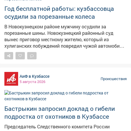
оперативно установили их личности. Жизни и
здоровью подростков ничего не угрожает, их передали
Год бесплатной работы: кузбассовца
сотрудникам полиции для проведения проверки и
осудили за порезанные колеса
выяснения всех обстоятельств происшествия. Фото:
freepik.com
В Новокузнецком районе мужчину осудили за
порезанные шины. Новокузнецкий районный суд
вынес приговор местному жителю, который из
хулиганских побуждений повредил чужой автомобиль.
Как сообщает суд, инцидент произошёл в июле 2024
года на берегу реки. Между подсудимым и
потерпевшим возник незначительный конфликт, после
которого мужчина подошёл к машине оппонента и
АиФ в Кузбассе
ножом повредил все четыре колеса. – Стоимость
Происшествия
5 августа 2026
причинённого ущерба превысила 100 тысяч рублей, –
отметили в Новокузнецком суде. В судебном
заседании обвиняемый свою вину не признал. Однако
суд изучил все представленные доказательства и
Бастрыкин запросил доклад о гибели
счёл их достаточными для вынесения
подростка от охотников в Кузбассе
обвинительного приговора. Мужчину приговорили к
одному году принудительных работ. Решение пока не
Председатель Следственного комитета России
вступило в законную силу и может быть обжаловано.