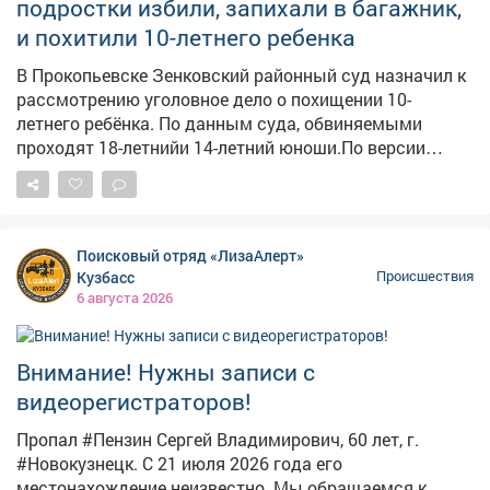
подростки избили, запихали в багажник,
подручными средствами – даже бинта им не дали.
и похитили 10-летнего ребенка
Председатель Следственного комитета Александр
Бастрыкин поручил и.о. руководителя кузбасского
В Прокопьевске Зенковский районный суд назначил к
управления Александру Кустову доложить о
рассмотрению уголовное дело о похищении 10-
результатах проверки. Исполнение поручения
летнего ребёнка. По данным суда, обвиняемыми
поставлено на контроль в центральном аппарате
проходят 18-летнийи 14-летний юноши.По версии
следствия, они совместно применили силу к мальчику,
заставили его залезть в багажник автомобиля ВАЗ и
вывезли в гараж. – Там ребенку связали руки и ноги
веревкой, после чего вынесли на улицу, – сообщает
Поисковый отряд «ЛизаАлерт»
Объединенный пресс-центр судов Кемеровской
Кузбасс
Происшествия
области. Однако мальчику удалось самостоятельно
6 августа 2026
освободиться и убежать. Закрытое судебное
заседание назначено на 19 августа. Одному
обвиняемомупродлили меру пресечения в виде
Внимание! Нужны записи с
запрета определённых действий до 30 января 2027
видеорегистраторов!
года. Второму фигуранту оставили подписку о
невыезде. Это не единственный случай в регионе,
Пропал #Пензин Сергей Владимирович, 60 лет, г.
связанный с похищением ребенка. Ранее редакция
#Новокузнецк. С 21 июля 2026 года его
VSE42.ru сообщала о жуткой истории, гдетрое
местонахождение неизвестно. Мы обращаемся к