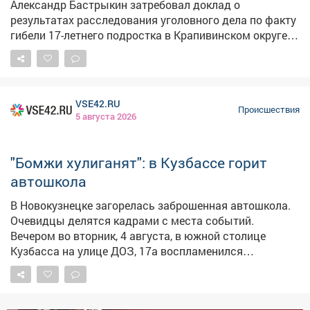
Александр Бастрыкин затребовал доклад о
результатах расследования уголовного дела по факту
гибели 17-летнего подростка в Крапивинском округе.
Поводом для вмешательства главы ведомства стали
публикации в СМИ, в которых родственники
погибшего выразили несогласие с выводами
следствия о неосторожном характере смерти.
VSE42.RU
Выстрелили охотники якобы с близкого расстояния с
Происшествия
5 августа 2026
использованием фонаря и тепловизора. Родственники
считают, что в таких условиях охотники не могли
перепутать человека с мелким животным, и
"Бомжи хулиганят": в Кузбассе горит
опасаются, что виновные могут избежать
автошкола
справедливого наказания. Ранее по данному факту
следователи расследовали уголовное дело в
В Новокузнецке загорелась заброшенная автошкола.
отношении трёх лиц. Им предъявлено обвинение по
Очевидцы делятся кадрами с места событий.
статье 109 УК РФ (причинение смерти по
Вечером во вторник, 4 августа, в южной столице
неосторожности) и статье 258 УК РФ (незаконная
Кузбасса на улице ДОЗ, 17а воспламенился
охота). Недавно им продлили арест в СИЗО. Фото:
заброшенный дом. По сообщениям пользователей
соцсети
соцсетей, горит бывшая автошкола, а виноваты,
предположительно, бездомные. – Бомжи хулиганят,