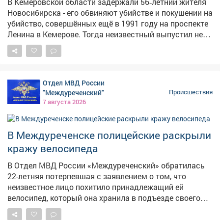
В Кемеровской области задержали 56‑летний жителя
освидетельствование подтвердило алкогольное
Новосибирска - его обвиняют убийстве и покушении на
опьянение. В отношении дебошира составили
убийство, совершённых ещё в 1991 году на проспекте
протокол по ч. 1 ст. 20.1 КоАП РФ "Мелкое
Ленина в Кемерове. Тогда неизвестный выпустил не
хулиганство" и назначили административный штраф.
менее двух пуль из огнестрельного оружия в двух
мужчин. Один из пострадавших скончался на месте,
второй получил ранения в живот и правое бедро, но
выжил благодаря вовремя оказанной медпомощи. В
Отдел МВД России
90-е раскрыть преступление не удалось, и уголовное
"Междуреченский"
Происшествия
дело приостановили. Однако силовики продолжали
7 августа 2026
изучать обстоятельства давнего преступления.
Ключевым прорывом стал допрос свидетеля,
который раньше уклонялся от развёрнутых
В Междуреченске полицейские раскрыли
показаний: в итоге он предоставил сведения,
кражу велосипеда
изобличающие подозреваемого. Выяснилось, что
мотивом преступления стали длительные
В Отдел МВД России «Междуреченский» обратилась
неприязненные отношения: обвиняемый намеренно
22-летняя потерпевшая с заявлением о том, что
хотел расправиться с потерпевшими. После
неизвестное лицо похитило принадлежащий ей
выстрелов он скрылся с места преступления, а позже
велосипед, который она хранила в подъезде своего
покинул регион. 5 августа 2026 года силовики взяли
дома. Ущерб оценивает в 31 тысячу рублей. В ходе
мужчину по месту жительства. Следствие
оперативно-розыскных мероприятий