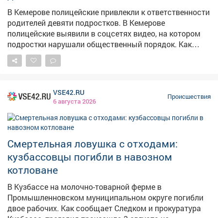
грозит административная или уголовная
В Кемерове полицейские привлекли к ответственности
ответственность за покушение на кражу.
родителей девяти подростков. В Кемерове
полицейские выявили в соцсетях видео, на котором
подростки нарушали общественный порядок. Как
сообщает полиция Кузбасса, на записи были
запечатлены несовершеннолетние, выражавшиеся
нецензурной бранью, а также 13-летний школьник за
рулём питбайка. – Нарушителями оказались 9
VSE42.RU
учащихся трех школ Ленинского районав возрасте от
Происшествия
6 августа 2026
12 до 14 лет – сообщает ГУ МВД по Кузбассу. В ходе
рейда инспекторы ГИБДД отстранили 13-летнего
водителя от управления. Мототехника принадлежала
его 37-летнему отцу, работающему водителем
Смертельная ловушка с отходами:
автобуса. На мужчину составили протокол за
кузбассовцы погибли в навозном
передачу управления лицу, не имеющему прав и
котловане
назначили штраф – 30 тысяч рублей, питбайк
помещён на спецстоянку. Отмечается, что за
В Кузбассе на молочно-товарной ферме в
нарушение комендантского часа в отношении
Промышленновском муниципальном округе погибли
родителей всех девяти подростков составили
двое рабочих. Как сообщает Следком и прокуратура
протоколы. Трое несовершеннолетних, выражавшихся