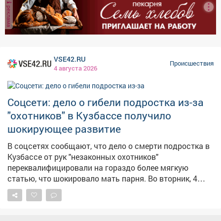
всёне могут сменить место проживания, – сказал
реклама
местный житель. Другой горожанин указал, что видел
там днём во вторник старшеклассников.
VSE42.RU
Происшествия
4 августа 2026
Соцсети: дело о гибели подростка из-за
"охотников" в Кузбассе получило
шокирующее развитие
В соцсетях сообщают, что дело о смерти подростка в
Кузбассе от рук "незаконных охотников"
переквалифицировали на гораздо более мягкую
статью, что шокировало мать парня. Во вторник, 4
августа, в соцсети попало заявление матери 17-
летнего подростка, застреленного во время "охоты" в
Крапивинском округе. Судя по документу,