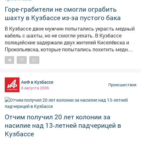
садок. Там его и обнаружили сотрудники
Верхнеобского территориального управления
Горе-грабители не смогли ограбить
Росрыболовства. Рыбу изъяли и выпустили обратно.
шахту в Кузбассе из-за пустого бака
Обвиняемый признал свою вину. В прокуратуре
уточнили, что, если бы осётр погиб, ущерб
В Кузбассе двое мужчин попытались украсть медный
государству составил бы более 480 тысяч рублей.
кабель с шахты, но не смогли уехать. В Кузбассе
Уголовное дело передано в суд для рассмотрения.
полицейские задержали двух жителей Киселёвска и
Фото: ru.freepik.com
Прокопьевска, которые попытались похитить медный
кабель с территории угледобывающего предприятия.
Как сообщает ГУ МВД по Кузбассу, сигнал о
происшествии поступил от диспетчера – охрана
заметила двоих неизвестных, которые пытались
АиФ в Кузбассе
украсть кабель длиной более 130 метров. По версии
Происшествия
6 августа 2026
следствия, злоумышленники отсоединили кабель с
экскаватора, погрузили его в УАЗ, но не смогли уехать.
У них кончился бензин, а потом загорелась машина –
пришлось бросить авто и похищенное имущество.
Отчим получил 20 лет колонии за
Сумма ущерба превысила 370 тысяч рублей.
насилие над 13‑летней падчерицей в
Полицейские установили личности подозреваемых –
это 25-летний житель Прокопьевска и 33-летний
Кузбассе
киселёвчанин. В отношении них возбуждено уголовное