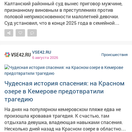
Калтанский районный суд вынес приговор мужчине,
дело о покушении на кражу в крупном размере.
признанному виновным в преступлениях против
Максимальное наказание – до шести лет лишения
половой неприкосновенности малолетней девочки.
свободы.
Суд установил, что в конце 2025 года в семейной
квартире мужчина, будучи в состоянии алкогольного
опьянения, надругался над своей 13‑летней
падчерицей. Он воспользовался беспомощностью
ребёнка и применил к ней насилие. Учитывая особую
VSE42.RU
тяжесть преступлений, их высокую общественную
Происшествия
6 августа 2026
опасность и то, что жертвой стал
несовершеннолетний, суд признал подсудимого
виновным. Мужчине назначили 20 лет лишения
свободы - отбывать наказание он будет в
Чудесная история спасения: на Красном
исправительной колонии строгого режима.
озере в Кемерове предотвратили
Дополнительно суд установил ограничение свободы
трагедию
сроком на 1 год и 3 месяца. Фото: Изображение
создано с помощью приложения Шедеврум
На днях на популярном кемеровском пляже едва не
произошла кровавая трагедия. К счастью, там
отдыхала девушка, владеющая навыками спасения.
Несколько дней назад на Красном озере в областном