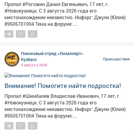
Пропал #Рогожин Данил Евгеньевич, 17 лет, г.
#Новокузнецк. С 3 августа 2026 года его
местонахождение неизвестно. Инфорг: Джули (Юлия)
89505701004 Тема на форуме:
https://lizaalert.org/forum/viewtopic.php?t=371502
#ЛизаАлерт #ЛизаАлертКузбасс #ПропалЧеловек
Поисковый отряд «ЛизаАлерт»
Кузбасс
Происшествия
5 августа 2026
Внимание! Помогите найти подростка!
Пропал #Шимбалев Владислав Иванович, 17 лет, г.
#Новокузнецк. С 3 августа 2026 года его
местонахождение неизвестно. Инфорг: Джули (Юлия)
89505701004 Тема на форуме:
https://lizaalert.org/forum/viewtopic.php?t=371500
#ЛизаАлерт #ЛизаАлертКузбасс #ПропалЧеловек