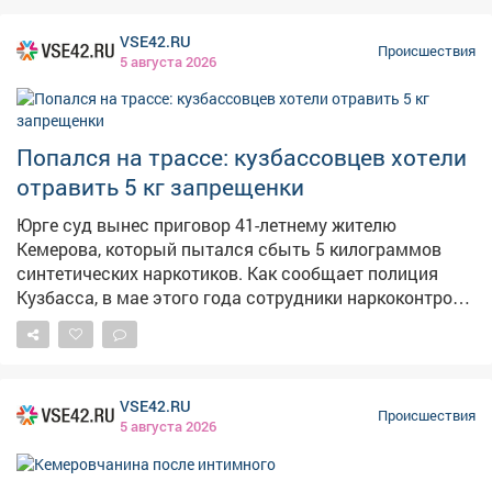
VSE42.RU
Происшествия
5 августа 2026
Попался на трассе: кузбассовцев хотели
отравить 5 кг запрещенки
Юрге суд вынес приговор 41-летнему жителю
Кемерова, который пытался сбыть 5 килограммов
синтетических наркотиков. Как сообщает полиция
Кузбасса, в мае этого года сотрудники наркоконтроля
получили информацию о готовящейся крупной
партии. Оперативники разработали спецоперацию и в
Юргинском округе при содействии ГИБДД задержали
автомобиль Audi под управлением сбытчика. В салоне
VSE42.RU
машины изъяли сумку с 5 свёртками "синтетики"
Происшествия
5 августа 2026
общей массой около 5 килограммов – это особо
крупный размер. Мужчина нашёл криминальный
заработок в интернете, получил бесконтактно партию