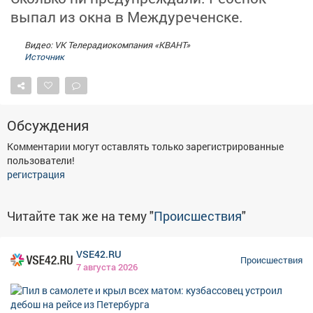
Афиша
Обучение
Проекты
выпал из окна в Междуреченске.
Видео: VK Телерадиокомпания «КВАНТ»
Источник
Товары
Поздравления
Погода
Обсуждения
Комментарии могут оставлять только зарегистрированные
пользователи!
ТВ программа
Я - пенсионер
регистрация
Читайте так же на тему "
Происшествия
"
VSE42.RU
Происшествия
7 августа 2026