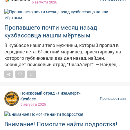
6 августа 2026
в полиции. Использовал 28-летний продавец
оставленные чеки, при этом покупатели не знали о
такой схеме. Добычей махинатора стало 9 000 рублей.
На кемеровчанина завели уголовное дело о
Пропавшего почти месяц назад
присвоении, ему грозит до шести лет колонии.
кузбассовца нашли мёртвым
В Кузбассе нашли тело мужчины, который пропал в
середине лета. 61-летний мариинец, ориентировку на
которого публиковали два дня назад, найден,
сообщает поисковый отряд "ЛизаАлерт". – Найден,
погиб, – гласит уведомление. Пропал мужчина ещё 15
июля. Обстоятельства трагедии волонтёры не
раскрывают. По статистике отряда, за один летний
месяц в Кузбассе поступило 359 заявок о пропавших
Поисковый отряд «ЛизаАлерт»
людях. 296 удалось найти живыми, 10 – погибшими,
Кузбасс
Происшествия
семерых найти не удалось.
5 августа 2026
Внимание! Помогите найти подростка!