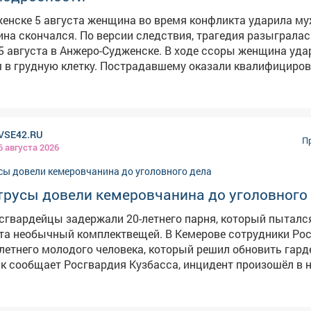
женске 5 августа женщина во время конфликта ударила м
сии следствия, трагедия разыгралась в
5 августа в Анжеро-Судженске. В ходе ссоры женщина уда
м в грудную клетку. Пострадавшему оказали квалифициро
омощь, однако спасти его не удалось – от полученных тр
збрании ей меры пресечения. Правоохранители осмотрели
ствия, изъяли орудие преступления – нож, допросили сви
VSE42.RU
рку показаний на месте. Назначен комплекс судебных эксп
П
6 августа 2026
 статье об убийстве. Как сообщил источник VSE42.Ru,
енщине 1978 года рождения. Семья обычная, произошла б
ожом пришелся прямо в сердце и оказался смертельным. 
трусы довели кемеровчанина до уголовного
дится в шоковом состоянии.
сгвардейцы задержали 20-летнего парня, который пыталс
ый комплектвещей. В Кемерове сотрудники Росгвардии
летнего молодого человека, который решил обновить гард
ак сообщает Росгвардия Кузбасса, инцидент произошёл в 
маркете на Ленинградском проспекте. Парень сложил в су
увь, несколько пар носков, нижнее бельё, два напитка и б
аров превысила 4 тысячи рублей. С таким "комплектом" он