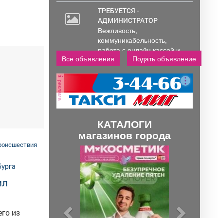
ТРЕБУЕТСЯ -
АДМИНИСТРАТОР
Вежливость,
коммуникабельность,
работа с онлайн кассой и
Все объявления
Подать объявление
ПК (программы...
реклама
КАТАЛОГИ
магазинов города
роисшествия
П
С
р
л
е
е
ил
д
д
ы
у
го из