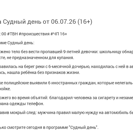
Судный день от 06.07.26 (16+)
:00 #ТВН #происшествия #ЧП 16+
мме Судный день:
ужено тело без вести пропавшей 9-летней девочки: школьницу обна
есте, не предназначенном для купания.
авилась на берег реки с 6-месячной дочерью, находилась с ней в 
ась, нашла ребёнка без признаков жизни.
ке полицейские выявили 6 иностранных граждан, которые нелегал
ройке.
ожего во время объятий: благодарил человека за сигарету и незам
мана одежды телефон.
ставив мокрый след: мужчина правил малую нужду на автомобиль 
лько смотрите сегодня в программе "Судный день".