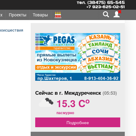
тел. (38475) 65-545
+7 923-625-02-51
х
Проекты
Товары
роисшествия
реклама
Сейчас в г. Междуреченск
(05:53)
o
15.3 C
пасмурно
Подробнее