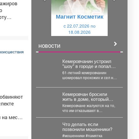
д
ю
сажиров
у
щ
Магнит Косметик
рту
щ
и
тербурга.
и
c 22.07.2026 по
й
льнейшем
18.08.2026
й
лексики,
НОВОСТИ
 распивал
роисшествия
Кемеровчанин устроил
"шоу" в городе и попал
под арест
во" и
61-летний кемеровчанин
шокировал прохожих и сел на
14 суток. В Кемерове
полицейские задержали 61-
летнего...
Кемеровчан бросили
 обвиняют
жить в доме, который
спекте
вот-вот рухнет
Кемеровчане жалуются на то,
что им отказывают в
экстренном расселении из
 на месте,
дома, который уже вот-вот...
овремя
Что делать если
позвонили мошенники?
#мошенники #памятка
тва