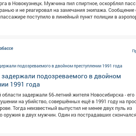
рга в Новокузнецк. Мужчина пил спиртное, оскорблял пас
ью и не реагировал на замечания экипажа. Сообщение о
пассажире поступило в линейный пункт полиции в аэропо
от диспетчера. Речь шла о рейсе, вылетевшем из Санкт-Пе
ь авиакомпании отказал 35-летнему жителю Мысков в да
портные полицейские установили: в ходе
а оскорблял окружающих с использованием нецензурной 
збассе
амечания работников авиакомпании, проявлял агрессию и
П
тки прямо в салоне. Нарушителя задержали, медицинское
ание подтвердило алкогольное опьянение. В отношении
авили протокол по ч. 1 ст. 20.1 КоАП РФ "Мелкое хулиганст
е задержали подозреваемого в двойном
министративный штраф.
ии 1991 года
 области задержали 56‑летний жителя Новосибирска - его
кушении на убийство, совершённых ещё в 1991 году на про
 менее двух пуль из
о оружия в двух мужчин. Один из пострадавших скончался
л ранения в живот и правое бедро, но выжил благодаря в
ление не удалось, и уголовное
овили. Однако силовики продолжали изучать обстоятельс