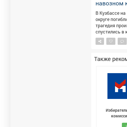
навозном 
профилактичес
ответственнос
В Кузбассе н
округе погибли двое рабочих. Как со
трагедия прои
спустились в 
животноводств
скончались на ме
Кузбасса орга
Следственный 
Также реко
требований ох
экспертиз, до
безопасности.
Избирател
комисс
Кемеровской 