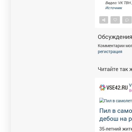
Видео: VK ТВН 
Источник
Обсуждени
Комментарии мог
регистрация
Читайте так ж
V
В
Пил в само
дебош на р
35-летний жит