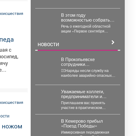
торый
едения,
роисшествия
В этом году
возможностью собрать
детей в школу
Речь о ежегодной областной
воспользовались 163
акции «Первое сентября
малообеспеченные
каждому школьнику».
ипеда
семьи Междуреченска.
НОВОСТИ
шая с
зательств
лосипед,
В Прокопьевске
сячу
сотрудники
Госавтоинспекции
👮‍♂Наряды несли службу на
провели массовую
наиболее аварийно-опасных
лся ранее
проверку водителей
участках города, где риск
в
дорожно-транспортных
хранил в
происшествий особенно высок.
Уважаемые коллеги,
Основная...
предприниматели и
ое
представители
роисшествия
Приглашаем вас принять
социальной сферы!
участие в практическом
нной
семинаре по написанию
ы.
проектов для конкурсов
В Кемерово прибыл
«Росмолодежь.Гранты». Это
це.
а ножом
«Поезд Победы»
уникальная...
Иммерсивная передвижная