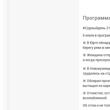
Программа 
#Судныйдень 21
6 июля в програ
🚨 В Юрге обнар
берегу реки в м
🚨 Женщина отпр
а когда проснул
🚨 В Новокузнец
трудились на ст
🚨 Обокрал прох
вытащил из кар
🚨 Отомстил, о
возлюбленной.
Об этом и не то