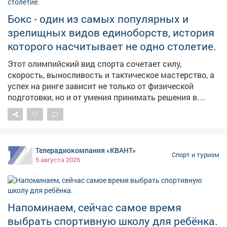
Бокс - один из самых популярных и
зрелищных видов единоборств, история
которого насчитывает не одно столетие.
Этот олимпийский вид спорта сочетает силу,
скорость, выносливость и тактическое мастерство, а
успех на ринге зависит не только от физической
подготовки, но и от умения принимать решения в
считанные секунды. В России бокс имеет богатые
спортивные традиции и продолжает активно
развиваться. Значительный вклад в развитие этого
вида спорта вносит и Кузбасс. В регионе работают
Телерадиокомпания «КВАНТ»
спортивные школы и секции, проводятся
Спорт и туризм
5 августа 2026
соревнования, а кузбасские спортсмены достойно
представляют область на всероссийской и
международной аренах. В карточках расскажем об
истории бокса, его особенностях и известных
Напоминаем, сейчас самое время
спортсменах, чьи достижения стали важной частью
выбрать спортивную школу для ребёнка.
спортивной истории Кузбасса.