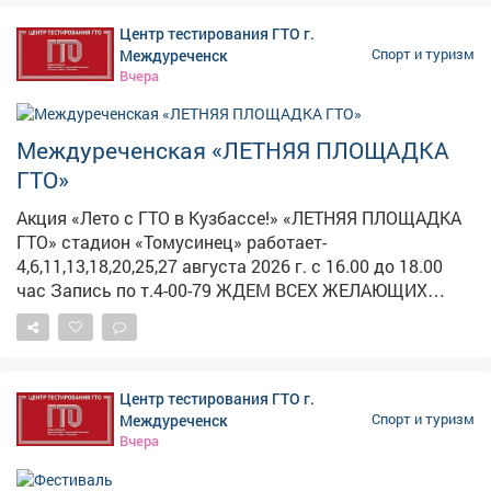
https://clck.su/NvqFH
заветного знака отличия: - Регистрация на
Центр тестирования ГТО г.
официальном сайте gto.ru. - Получение медицинского
Междуреченск
Спорт и туризм
допуска. - Выбор ближайшего центра тестирования. -
Вчера
Выполнение нормативов комплекса ГТО. -
Торжественное получение знака отличия. Подобные
акции являются важной частью программы по
Междуреченская «ЛЕТНЯЯ ПЛОЩАДКА
популяризации Всероссийского физкультурно-
ГТО»
спортивного комплекса «Готов к труду и обороне»
(ГТО) и приобщению молодёжи к здоровому образу
Акция «Лето с ГТО в Кузбассе!» «ЛЕТНЯЯ ПЛОЩАДКА
жизни. Для получения более детальной информации о
ГТО» стадион «Томусинец» работает-
графике работы центров тестирования и расписании
4,6,11,13,18,20,25,27 августа 2026 г. с 16.00 до 18.00
выполнения нормативов можно обратиться в центры
час Запись по т.4-00-79 ЖДЕМ ВСЕХ ЖЕЛАЮЩИХ
тестирования города Новокузнецка!
ВЫПОЛНИТЬ НОРМАТИВЫ комплекса ГТО ПРОВЕДИ
ВЕЧЕР С ПОЛЬЗОЙ ДЛЯ ЗДОРОВЬЯ!
Центр тестирования ГТО г.
Междуреченск
Спорт и туризм
Вчера