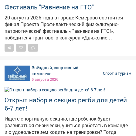
Фестиваль "Равнение на ГТО"
20 августа 2026 года в городе Кемерово состоится
финал Проекта Профилактический физкультурно-
патриотический фестиваль «Равнение на ГТО!»,
победителя грантового конкурса «Движение
Первых-2026». В мероприятии примут участие
победители муниципального этапа проектной
активности из 31 муниципального образования
Кузбасса. Состав команды 6 человек, 3 участника из
Звёздный, спортивный
числа несовершеннолетних, состоящих на различного
комплекс
Спорт и туризм
вида профилактических учетов и 3 участника из числа
5 августа 2026
курсантов военно-патриотических клубов и
объединений. Фестиваль начнётся с инструктажа и
разминки с участием Талисманов ГТО. Торжественное
Открыт набор в секцию регби для детей
открытие мероприятия станет настоящим
6-7 лет!
праздником единения и гордости за нашу Родину.
Затем команды примут участие в состязаниях.
Ищете спортивную секцию, где ребенок будет
Участники должны будут преодолеть физкультурно-
развиваться физически, учиться работать в команде
спортивную и военно-патриотическую полосу
и с удовольствием ходить на тренировки? Тогда