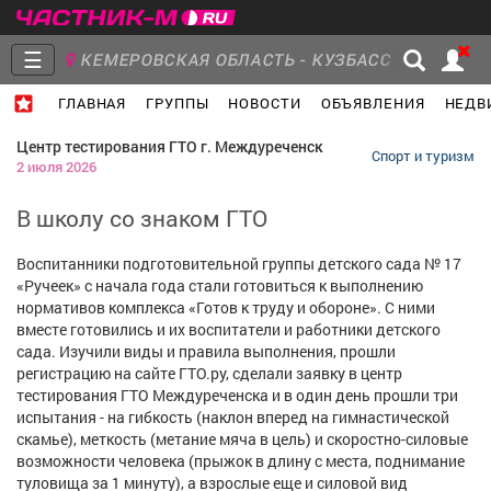
☰
КЕМЕРОВСКАЯ ОБЛАСТЬ - КУЗБАСС
ГЛАВНАЯ
ГРУППЫ
НОВОСТИ
ОБЪЯВЛЕНИЯ
НЕДВ
Главная
Группы
Новости
Центр тестирования ГТО г. Междуреченск
Спорт и туризм
2 июля 2026
В школу со знаком ГТО
Объявления
Недвижимость
Услуги
Воспитанники подготовительной группы детского сада № 17
«Ручеек» с начала года стали готовиться к выполнению
нормативов комплекса «Готов к труду и обороне». С ними
вместе готовились и их воспитатели и работники детского
сада. Изучили виды и правила выполнения, прошли
регистрацию на сайте ГТО.ру, сделали заявку в центр
Работа
Транспорт
Компании
тестирования ГТО Междуреченска и в один день прошли три
испытания - на гибкость (наклон вперед на гимнастической
скамье), меткость (метание мяча в цель) и скоростно-силовые
возможности человека (прыжок в длину с места, поднимание
туловища за 1 минуту), а взрослые еще и силовой вид