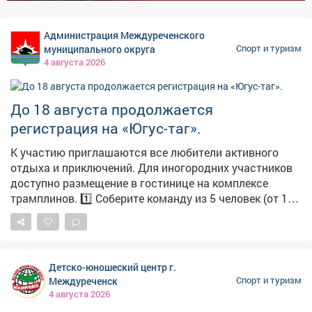
Этим летом популярностью пользовались День
города, форумы и фестивали: «Дикоросы», «В Сибири -
Администрация Междуреченского
есть!», «Летосфера» и «Обские фестивали». В
муниципального округа
Спорт и туризм
минувшие выходные завершился авиапраздник «Вива
4 августа 2026
авиа!». С 21 по 23 августа в городе пройдёт фестиваль
исторической реконструкции «Княжий двор». Фото:
Густаво Зырянов
До 18 августа продолжается
регистрация на «Югус-таг».
К участию приглашаются все любители активного
отдыха и приключений. Для иногородних участников
доступно размещение в гостинице на комплексе
трамплинов. 1️⃣ Соберите команду из 5 человек (от 16
лет, пол значения не имеет). 2️⃣ Внесите взнос. 3️⃣
Покорите трассу «Югус-таг». В программе: забеги,
стрельба из лука, метание ножа и камчи, а также
испытание с автомобилем. 📞 Подробная информация
Детско-юношеский центр г.
по тел.: 8-923-467-93-53. #югустаг#visitkuzbass#югус
Междуреченск
Спорт и туризм
4 августа 2026