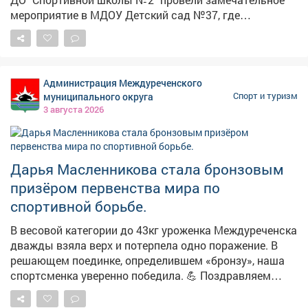
мероприятие в МДОУ Детский сад №37, где
познакомил малышей с комплексом "Готов к труду и
обороне" - Талисманы ГТО - зайка Лиза и леопард Вика
- показали детям правильную технику выполнения
упражнений нескольких видов испытаний. Малыши с
Администрация Междуреченского
азартом и интересом выполняли задания которые для
муниципального округа
Спорт и туризм
них подготовили талисманы ,узнали о важности
3 августа 2026
физической подготовки с раннего возраста.
Мероприятие прошло в игровой форме, что сделало
мероприятие увлекательным для всех участников.
Такие встречи играют важную роль в приобщении
Дарья Масленникова стала бронзовым
детей к здоровому образу жизни. Комплекс ГТО не
призёром первенства мира по
только развивает физические качества, но и
спортивной борьбе.
формирует у детей правильные жизненные ценности:
целеустремленность, дисциплину и стремление к
В весовой категории до 43кг уроженка Междуреченска
самосовершенствованию. Присоединяйтесь и вы к
дважды взяла верх и потерпела одно поражение. В
движению ГТО в городе Новокузнецке!
решающем поединке, определившем «бронзу», наша
спортсменка уверенно победила. 💪 Поздравляем
Дарью от имени всех междуреченцев, так держать!