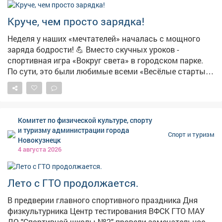
Круче, чем просто зарядка!
Неделя у наших «мечтателей» началась с мощного
заряда бодрости! 💪 Вместо скучных уроков -
спортивная игра «Вокруг света» в городском парке.
По сути, это были любимые всеми «Весёлые старты»,
только в разы интереснее! Ребята бегали, прыгали,
проявляли чудеса ловкости и, конечно, поддерживали
друг друга. Командный дух был на высоте! 🏆
Главный итог игры, как и положено, - победа дружбы.
Комитет по физической культуре, спорту
Но каждый участник усвоил главное: спорт - это не
и туризму администрации города
Спорт и туризм
просто соревнование, это залог хорошего настроения
Новокузнецк
и крепкого иммунитета. Заряжаемся позитивом на
4 августа 2026
всю неделю! А вы сегодня уже подвигались?
Лето с ГТО продолжается.
В предверии главного спортивного праздника Дня
физкультурника Центр тестирования ВФСК ГТО МАУ
ДО "Спортивной школы №2" провели замечательное