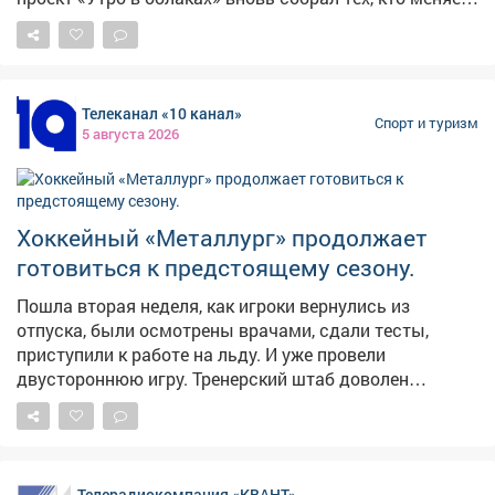
тесноту офисов на бескрайнее небо. Чувство полета
ощутила и наша съемочная группа.
Телеканал «10 канал»
Спорт и туризм
5 августа 2026
Хоккейный «Металлург» продолжает
готовиться к предстоящему сезону.
Пошла вторая неделя, как игроки вернулись из
отпуска, были осмотрены врачами, сдали тесты,
приступили к работе на льду. И уже провели
двустороннюю игру. Тренерский штаб доволен
отношением хоккеистов к работе и тем состоянием, в
каком они подошли к сборам. Состав команды
сформирован процентов на 75, говорит главный
тренер Виктор Александров. Подписания ещё будут.
Телерадиокомпания «КВАНТ»