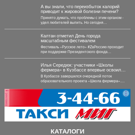
А вы знали, что переизбыток калорий
приводит к жировой болезни печени?
Принято думать, что проблемы с этим органом -
удел любителей выпить. Но сегодня
стремительно молодеет...
Калтан отметил День города
масштабным фестивалем
Фестиваль «Русское лето» #ZaРоссию проходит
при поддержке Президентского фонда
культурных инициатив. Мероприятие посетили
около 6...
Илья Середюк: участники «Школы
фермера» в Кузбассе впервые освоили
работу с агродронами
В Кузбассе завершился очередной поток
образовательного проекта «Школа фермера».
Обучение проходило три месяца, в этом...
реклама
КАТАЛОГИ