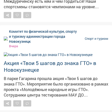
Междуреченску есть кем и чем гордиться! Наши
спортсмены становятся чемпионами на уровне
региона и страны, прославляют город на
международных чемпионатах и турнирах. Желаю им
новых ярких побед! Искренне благодарю ветеранов
спорта, которые заложили фундамент для этих
Комитет по физической культуре, спорту
достижений. Особая признательность - тренерам и
и туризму администрации города
Спорт и туризм
наставникам, которые ежедневно прививают
Новокузнецк
воспитанникам любовь к спорту. Их усилиями
Вчера
физическая культура становится нормой для всё
большего числа междуреченцев. В городе хорошие
условия для занятий: спорткомплексы, трассы,
Акция «Твои 5 шагов до знака ГТО» в
городские пространства. В сфере физической
Новокузнецке
культуры и спорта трудятся мастера высочайшего
уровня, энтузиасты, настоящие фанаты своего дела.
В парке Гагарина прошла акция «Твои 5 шагов до
Создание комфортной среды для активного досуга - в
знака ГТО». Мероприятие было организовано в рамках
числе важнейших приоритетов. Будем и дальше
проекта «Молодёжные народные игры ГТО».
стараться, чтобы в Междуреченске появлялись новые
Сотрудники центра тестирования МАУ ДО
возможности для движения. Всем желаю крепкого
«Спортивная школа №2» провели для молодых людей
здоровья, бодрости духа, энергии и успехов во всех
в возрасте от 16 до 24 лет подробный инструктаж.
начинаниях! Фотоальбом с награждения:
Участникам объяснили весь путь к получению