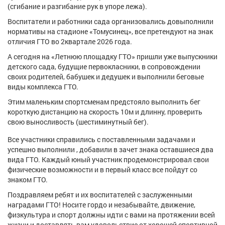
(сгибание и разгибание рук в упоре лежа).
Афиша
Обучение
Проекты
Воспитатели и работники сада организовались довыполнили
нормативы на стадионе «Томусинец», все претендуют на знак
отличия ГТО во 2квартале 2026 года.
А сегодня на «Летнюю площадку ГТО» пришли уже выпускники
Товары
Поздравления
Погода
детского сада, будущие первокласники, в сопровождении
своих родителей, бабушек и дедушек и выполнили беговые
виды комплекса ГТО.
Этим маленьким спортсменам предстояло выполнить бег
короткую дистанцию на скорость 10м и длинну, проверить
ТВ программа
Я - пенсионер
свою выносливость (шестиминутный бег).
Все участники справились с поставленными задачами и
успешно выполнили , добавили в зачет знака оставшиеся два
вида ГТО. Каждый юный участник продемонстрировал свои
физические возможности и в первый класс все пойдут со
знаком ГТО.
Поздравляем ребят и их воспитателей с заслуженными
наградами ГТО! Носите гордо и незабывайте, движение,
физкультура и спорт должны идти с вами на протяжении всей
жизни и доставлять вам удовольствие от хорошей спортивной