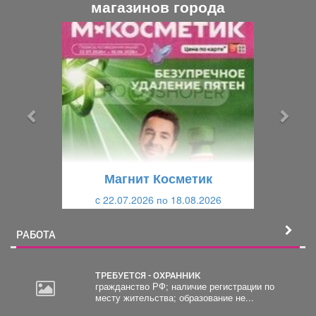
магазинов города
П
С
р
л
е
е
д
д
ы
у
д
ю
у
щ
щ
и
Магнит Косметик
и
й
c 22.07.2026 по 18.08.2026
й
РАБОТА
ТРЕБУЕТСЯ - ОХРАННИК
гражданство РФ; наличие регистрации по
месту жительства; образование не...