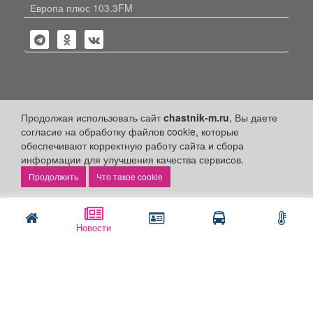
Европа плюс 103.3FM
Политика конфиденциальности
Продолжая использовать сайт
chastnik-m.ru
, Вы даете
Публикации с пометкой «Реклама», «На правах рекламы»,
согласие на обработку файлов cookie, которые
«Партнёрский проект» оплачены рекламодателем.
обеспечивают корректную работу сайта и сбора
Редакция сайта не несет ответственности за достоверность
информации для улучшения качества сервисов.
информации, содержащейся в рекламных материалах и
объявлениях.
Что такое cookie
+16
© 2006-2026
ООО "Частник-М"
Новости