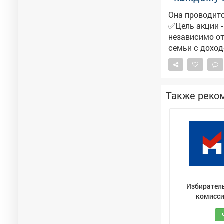
Она проводитс
✅Цель акции -
независимо от доходов родителей
семьи с дохо
сертификаты н
Всего в Новокузнецк
районах город
Также реко
Избирател
комисс
Кемеровской 
- Кузбас