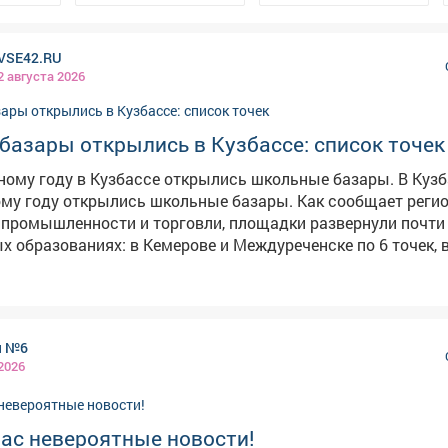
VSE42.RU
2 августа 2026
базары открылись в Кузбассе: список точек
му году в Кузбассе открылись школьные базары. В Кузбассе к
му году открылись школьные базары. Как сообщает реги
промышленности и торговли, площадки развернули почти 
емерове и Междуреченске по 6 точек, в
енинск-Кузнецкий
ярмарочные локации. На базарах можно купить школьную
 рюкзаки, канцелярию и другие товары. Действуют скидки о
асть продукции представляют местные производители. Полный
я №6
список адресов опубликован на сайте минпрома Кузбасса.
 2026
вас невероятные новости!