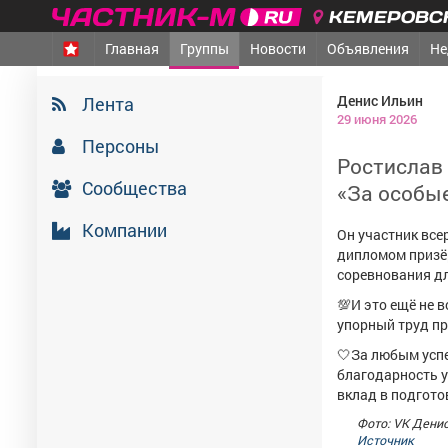
КЕМЕРОВСК
Главная
Группы
Новости
Объявления
Не
Денис Ильин
Лента
29 июня 2026
Персоны
Ростислав
Сообщества
«За особые
Компании
Он участник все
дипломом призёр
соревнования дл
💯И это ещё не в
упорный труд пр
🤍За любым усп
благодарность у
вклад в подгото
Фото: VK Дени
Источник