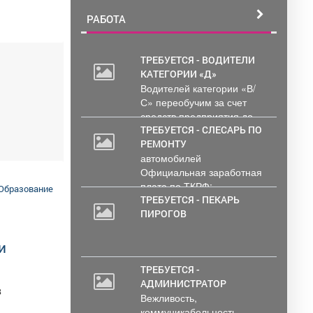
РАБОТА
ТРЕБУЕТСЯ - ВОДИТЕЛИ
КАТЕГОРИИ «Д»
Водителей категории «В/
С» переобучим за счет
средств предприятия до...
ТРЕБУЕТСЯ - СЛЕСАРЬ ПО
РЕМОНТУ
автомобилей
Официальная заработная
плата по ТКРФ;
Образование
социальные гарантии и
ТРЕБУЕТСЯ - ПЕКАРЬ
уверенность в...
ПИРОГОВ
и
ТРЕБУЕТСЯ -
АДМИНИСТРАТОР
в
Вежливость,
коммуникабельность,