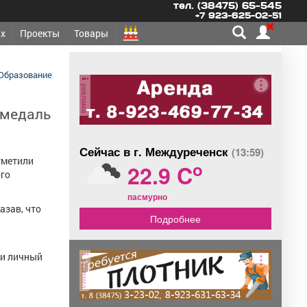
тел. (38475) 65-545
+7 923-625-02-51
х
Проекты
Товары
Образование
реклама
 медаль
Сейчас в г. Междуреченск
(13:59)
тметили
o
22.9 C
ого
пасмурно
азав, что
Подробнее
 и личный
реклама