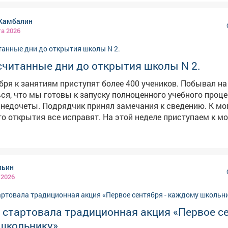
Камбалин
та 2026
считанные дни до открытия школы N 2.
бря к занятиям приступят более 400 учеников. Побывал на
ся, что мы готовы к запуску полноценного учебного проце
недочеты. Подрядчик принял замечания к сведению. К мо
се исправят. На этой неделе приступаем к монтажу
ерил, как работает оборудование в столовой. Оно уже под
атации. Учителя переезжают и обустраивают классы. Напомню,
енная школа оснащена большими актовым и спортивным 
текой, классами для ИЗО и танцев. Совсем скоро здесь н
льин
нь.
 2026
 стартовала традиционная акция «Первое с
школьнику».