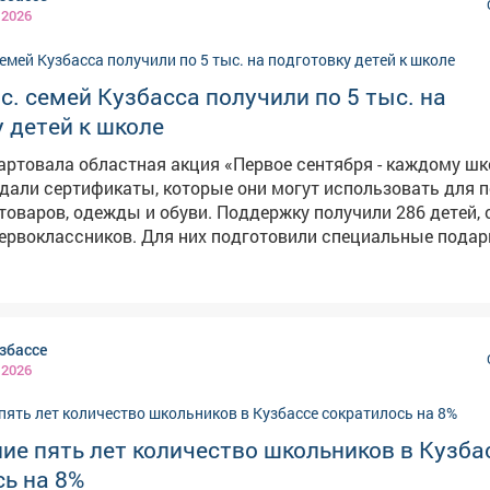
 2026
с. семей Кузбасса получили по 5 тыс. на
 детей к школе
артовала областная акция «Первое сентября - каждому шк
али сертификаты, которые они могут использовать для п
ы и обуви. Поддержку получили 286 детей, среди них
первоклассников. Для них подготовили специальные подар
длежностей. В акции участвуют десять предприятий
ленности Кузбасса - они представили свою продукцию. Т
рческие коллективы. Всего сертификаты на сумму 5
на приобретение школьных принадлежностей в этом году
збассе
ей уровень дохода ниже прожиточного минимума. Они смо
 2026
приоб
ие пять лет количество школьников в Кузба
ь на 8%