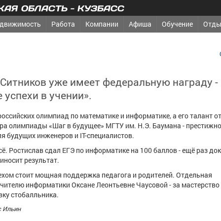
АЯ ОБЛАСТЬ - КУЗБАСС
движимость
Работа
Компании
Афиша
Обучение
Отды
 Ситников уже имеет федеральную награду -
 успехи в учении».
российских олимпиад по математике и информатике, а его талант о
а олимпиады «Шаг в будущее» МГТУ им. Н.Э. Баумана - престижн
я будущих инженеров и IT-специалистов.
сё. Ростислав сдал ЕГЭ по информатике на 100 баллов - ещё раз док
иносит результат.
ехом стоит мощная поддержка педагога и родителей. Отдельная
чителю информатики Оксане Леонтьевне Чаусовой - за мастерство
вку стобалльника.
с Ильин