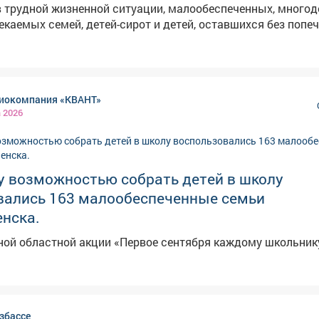
 трудной жизненной ситуации, малообеспеченных, многод
екаемых семей, детей-сирот и детей, оставшихся без попе
инадлежностями для учащихся 1 класса или перечислить
вгуста т.г. 🔹Стоимость одного портфеля со
инадлежностями для учащихся 1 класса составляет
иокомпания «КВАНТ»
ланию можно собрать портфели по списку
а 2026
бор портфелей
овокузнецке. 🔹 Регистрация участия в акции по
Центре содействия бизнесу Кузбасской ТПП: (3842) 777-45
у возможностью собрать детей в школу
; в представительстве Кузбасской ТПП в Новокузнецке - те
вались 163 малообеспеченные семьи
нска.
ной областной акции «Первое сентября каждому школьник
збассе