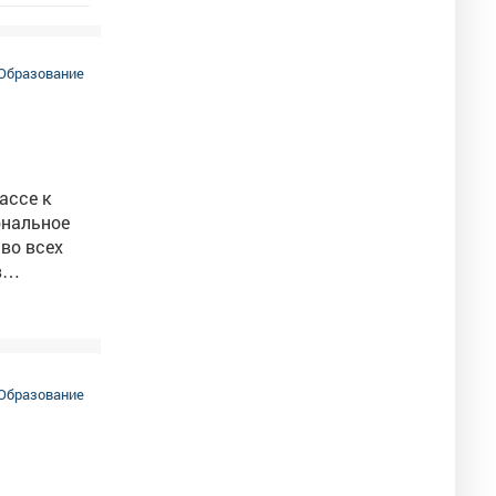
Образование
ональное
во всех
т 5 до
Образование