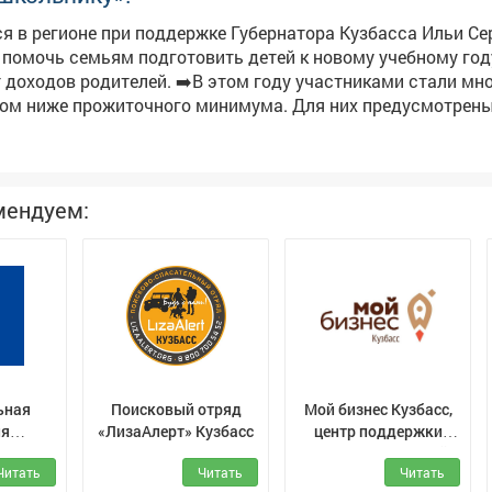
я в регионе при поддержке Губернатора Кузбасса Ильи Се
 помочь семьям подготовить детей к новому учебному год
. ➡️В этом году участниками стали многодетные
дом ниже прожиточного минимума. Для них предусмотрен
а 5 тысяч рублей на покупку школьной формы, обуви и ка
е поддержку получат 419 семей. Ярмарка пройдет во всех
а.
мендуем:
ьная
Поисковый отряд
Мой бизнес Кузбасс,
ия
«ЛизаАлерт» Кузбасс
центр поддержки
области
предпринимателей
Читать
Читать
Читать
са