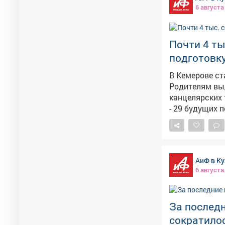
6 августа
Почти 4 ты
подготовку
В Кемерове ст
Родителям выд
канцелярских товаров, одежд
- 29 будущих 
наборы канцелярских прина
лёгкой промыш
открытии выступили тво
тысяч рублей 
АиФ в Ку
903 семьям, ч
6 августа
За последн
сократилос