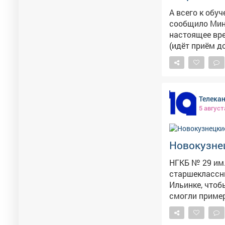
А всего к обу
сообщило Минис
настоящее вре
(идёт приём д
первоклассник
образования Софья Балакирева. Т
девятиклассни
предоставлять
Телекан
ответили, что 
5 август
11 421. После
детей. Фот
Новокузне
НГКБ № 29 им.
старшеклассни
Ильинке, чтоб
смогли пример