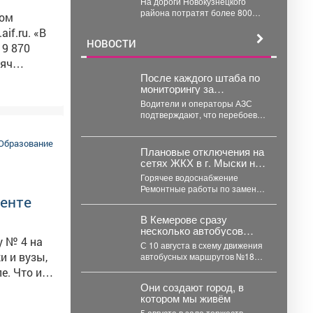
На дороги Новокузнецкого
млн на ремонт
района потратят более 800
том
миллионов. В Новокузнецком
.ru. «В
районе в ближайшие два...
НОВОСТИ
19 870
сяч
После каждого штаба по
нистр
мониторингу за
топливным рынком я на
Водители и операторы АЗС
зывали
местах проверяю,
подтверждают, что перебоев в
соответствует ли
ти
поставках нет, все виды
озвученная информация
топлива есть в...
иков было
действительности.
Образование
Плановые отключения на
22 708
сетях ЖКХ в г. Мыски на
07 августа 2026 г.
Горячее водоснабжение
Ремонтные работы по замене
менте
участка трубопровода ТК 91 в
сторону т.37 ул....
В Кемерове сразу
несколько автобусов
у № 4 на
получат дополнительную
С 10 августа в схему движения
остановку
и и вузы,
автобусных маршрутов №182э,
197э и 279э добавят остановку
е. Что из
"деревня...
Они создают город, в
котором мы живём
5 августа в зале торжеств