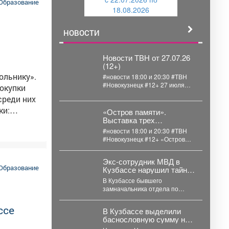
и
й
Образование
18.08.2026
й
НОВОСТИ
Новости ТВН от 27.07.26
(12+)
ольнику».
#новости 18:00 и 20:30 #ТВН
#Новокузнецк #12+ 27 июля
окупки
2026г. в «Новостях ТВН»
(12+):...
ки:
«Остров памяти».
Выставка трех
художников.
#новости 18:00 и 20:30 #ТВН
акже на
#Новокузнецк #12+ «Остров
памяти». Выставка трех
 выданы 3
художников Со...
Экс-сотрудник МВД в
гут
Образование
Кузбассе нарушил тайну
рести товары кузбасских предприятий на специальных ярмарках. Фото: АиФ
ребёнка: как его наказали
В Кузбассе бывшего
замначальника отдела по
вопросам миграции осудили за
передачу личных данных
ссе
В Кузбассе выделили
несовершеннолетнего. ...
баснословную сумму на
вечную проблему: 826