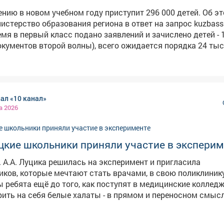
чению в новом учебном году приступит 296 000 детей. Об э
терство образования региона в ответ на запрос kuzbass.aif
мя в первый класс подано заявлений и зачислено детей - 
окументов второй волны), всего ожидается порядка 24 ты
ов и 11,5 тысяч одиннадцатиклассников», - сообщила ми
акже редакция уточняла, всем ли желающим
кам хватило мест в 10-ый класс - некоторые школы отка
 место в 10-м классе, поскольку его просто не было. Влас
ал «10 канал»
все, кто хотел, пошли учиться в десятый класс, таких учен
а 2026
 окончания девятого класса в техникумы и колледжи ушли 
о: magnific.com
цкие школьники приняли участие в экспери
 А.А. Луцика решилась на эксперимент и пригласила
ков, которые мечтают стать врачами, в свою поликлиник
ы ребята ещё до того, как поступят в медицинские колледж
ить на себя белые халаты - в прямом и переносном смысл
этого получилось, рассказываем в нашем сюжете. #новости10канала