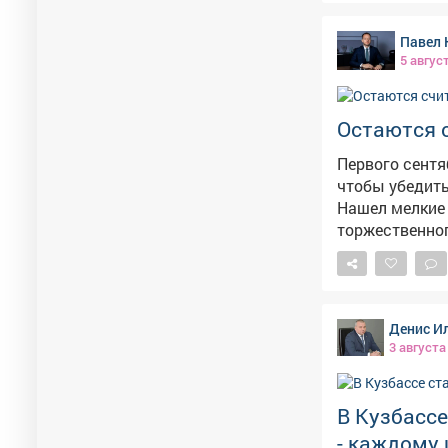
Павел 
5 авгус
Остаются 
Первого сентя
чтобы убедить
Нашел мелкие 
торжественного открытия в
вывески. Пров
готово к эксплу
новая соврем
уютной библио
Денис И
школьная жиз
3 августа
В Кузбассе
- каждому 