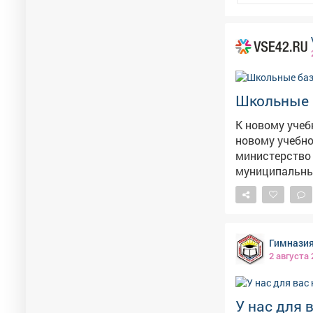
Школьные 
К новому учебно
новому учебно
министерство 
муниципальных образованиях: в К
Новокузнецке – 3, в Прокопьевске – 15. Абсолютный лидер – Л
округ, где работают 24 
форму, обувь,
30%. Большую ч
Гимнази
2 августа
У нас для 