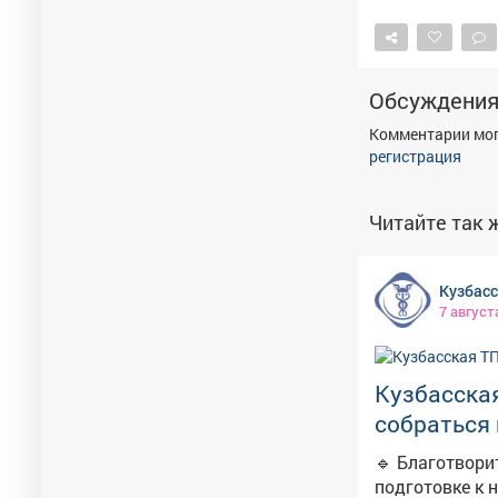
Обсуждени
Комментарии мог
регистрация
Читайте так ж
Кузбас
7 август
Кузбасска
собраться 
🔹 Благотвори
подготовке к 