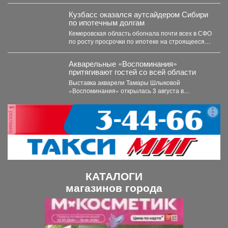
решения...
Кузбасс оказался аутсайдером Сибири
по ипотечным долгам
Кемеровская область обогнала почти всех в СФО
по росту просрочки по ипотеке на строящееся
жильё....
Акварельные «Воспоминания»
притягивают гостей со всей области
Выставка акварели Тамары Шлыковой
«Воспоминания» открылась 3 августа в
Центральной библиотеке Мысков и сразу стала...
реклама
КАТАЛОГИ
магазинов города
П
С
р
л