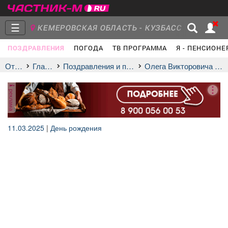
☰
КЕМЕРОВСКАЯ ОБЛАСТЬ - КУЗБАСС
ПОЗДРАВЛЕНИЯ
ПОГОДА
ТВ ПРОГРАММА
Я - ПЕНСИОНЕ
Главная
Группы
Новости
Отдых
Главная
Поздравления и праздники
Олега Викторовича Сливного
реклама
Объявления
Недвижимость
Услуги
11.03.2025
|
День рождения
Работа
Транспорт
Компании