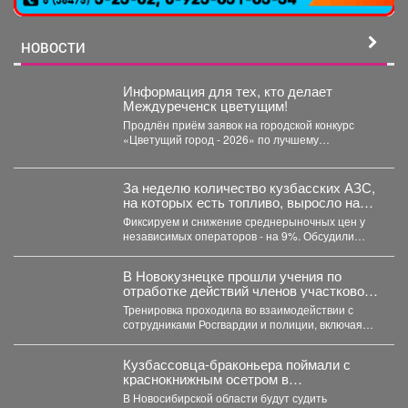
НОВОСТИ
Информация для тех, кто делает
Междуреченск цветущим!
Продлён приём заявок на городской конкурс
«Цветущий город - 2026» по лучшему
оформлению дворовых территорий....
За неделю количество кузбасских АЗС,
на которых есть топливо, выросло на
21,3%.
Фиксируем и снижение среднерыночных цен у
независимых операторов - на 9%. Обсудили
ситуацию на...
В Новокузнецке прошли учения по
отработке действий членов участковой
избирательной комиссии в нештатных
Тренировка проходила во взаимодействии с
ситуациях на предстоящих выборах.
сотрудниками Росгвардии и полиции, включая
специалистов кинологической службы.
Кузбассовца-браконьера поймали с
краснокнижным осетром в
Новосибирске
В Новосибирской области будут судить