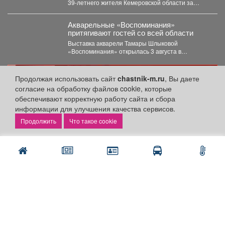
39‑летнего жителя Кемеровской области за
незаконную добычу рыбы, занесённой в...
Акварельные «Воспоминания»
притягивают гостей со всей области
Выставка акварели Тамары Шлыковой
«Воспоминания» открылась 3 августа в
Центральной библиотеке Мысков и сразу стала...
реклама
Продолжая использовать сайт
chastnik-m.ru
, Вы даете
согласие на обработку файлов cookie, которые
обеспечивают корректную работу сайта и сбора
информации для улучшения качества сервисов.
Что такое cookie
Разделы сайта: