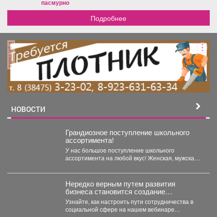
пасмурно
Подробнее
реклама
НОВОСТИ
Грандиозное поступление школьного
ассортимента!
У нас большое поступление школьного
ассортимента на любой вкус! Женская, мужская и
детская одежда...
Нередко верным путем развития
бизнеса становится создание
совместных проектов, работа в команде
Узнайте, как настроить пути сотрудничества в
и даже полномасштабные объединения.
социальной сфере на нашем вебинаре
«Креативное партнёрство. Нестандартные