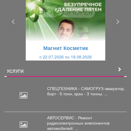
е
е
д
д
ы
у
д
ю
у
щ
щ
и
Магнит Косметик
и
й
c 22.07.2026 по 18.08.2026
й
УСЛУГИ
СПЕЦТЕХНИКА - САМОГРУЗ-эвакуатор,
борт
- 5 тонн, кран - 3 тонны. ...
АВТОСЕРВИС - Ремонт
радиоэлектронных
компонентов
автомобилей: ...