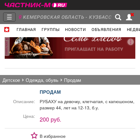
☰
КЕМЕРОВСКАЯ ОБЛАСТЬ - КУЗБАСС
ГЛАВНАЯ
ГРУППЫ
НОВОСТИ
ОБЪЯВЛЕНИЯ
НЕДВ
Главная
Группы
Новости
реклама
Объявления
Недвижимость
Услуги
детское
одежда, обувь
продам
ПРОДАМ
Описание:
РУБАХУ на девочку, клетчатая, с капюшоном,
размер 44, лет на 12-13, б.у.
Работа
Транспорт
Компании
Цена:
200 руб.
В избранное