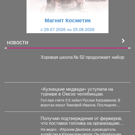
у
щ
щ
и
Магнит Косметик
и
й
c 29.07.2026 по 25.08.2026
й
НОВОСТИ
Хоровая школа № 52 продолжает набор
«Кузнецкие медведи» уступили на
турнире в Омске челябинцам.
Гол при счёте 0:3 забил Руслан Каграманов. В
воротах играл Тимофей Иванов. Последняя
шайба была...
Получаю подтверждения от фермеров,
что поставки топлива на организацию
уборочной кампании уже начались.
На видео - Ибрагим Джабиев, руководитель
хозяйства в Юргинском округе. Он обрабатывает