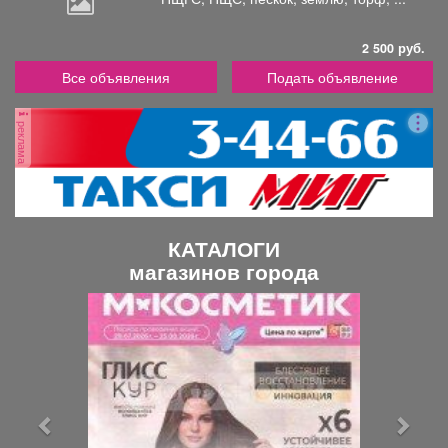
2 500 руб.
Все объявления
Подать объявление
реклама
КАТАЛОГИ
магазинов города
П
С
р
л
е
е
д
д
ы
у
д
ю