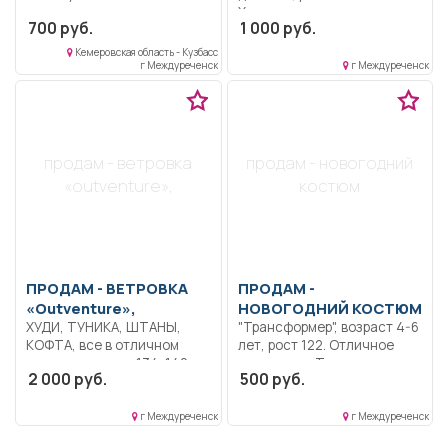
Характеристики: • цвет:
700 руб.
1 000 руб.
малиновый •
комплектация: кальсоны и
Кемеровская область - Кузбасс
лонгслив • состав ткани:
г Междуреченск
г Междуреченск
50% акрил, 40% вискоза,
10% шерсть, сред. слой -
полиэстер, внутр. слой -
полиэстер • сезон: зима •
температурный режим: от
продам - ветровка
продам - новогодний
-45 до -5 • особенности
«outventure»,
костюм
модели: термобелье •
пояс: резинка • длинные
рукава • трехслойное •
страна бренда: Россия
ПРОДАМ -
ВЕТРОВКА
ПРОДАМ -
«Outventure»,
НОВОГОДНИЙ КОСТЮМ
ХУДИ, ТУНИКА, ШТАНЫ,
"Трансформер", возраст 4-6
КОФТА, все в отличном
лет, рост 122. Отличное
состоянии. рост 134-140
состояние. Торг.
2 000 руб.
500 руб.
см. Цена за все.
г Междуреченск
г Междуреченск