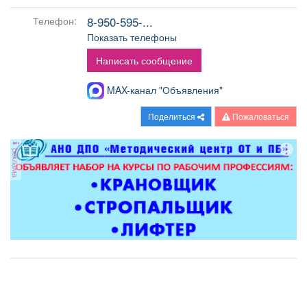
Афиша
Обучение
Проекты
8-950-595-...
Телефон:
Показать телефоны
Написать сообщение
Товары
Поздравления
Погода
MAX-канал "Объявления"
Поделиться
Пожаловаться
реклама
ТВ программа
Я - пенсионер