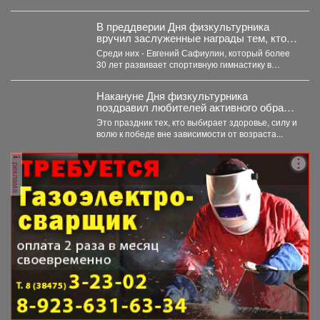
после того как губернатор поручил включить...
В преддверии Дня физкультурника
вручил заслуженные награды тем, кто
посвятил свою жизнь спорту и
Среди них - Евгений Сафиулин, который более
воспитанию чемпионов.
30 лет развивает спортивную гимнастику в
Кузбассе. За...
Накануне Дня физкультурника
поздравил любителей активного образа
жизни!
Это праздник тех, кто выбирает здоровье, силу и
волю к победе вне зависимости от возраста...
реклама