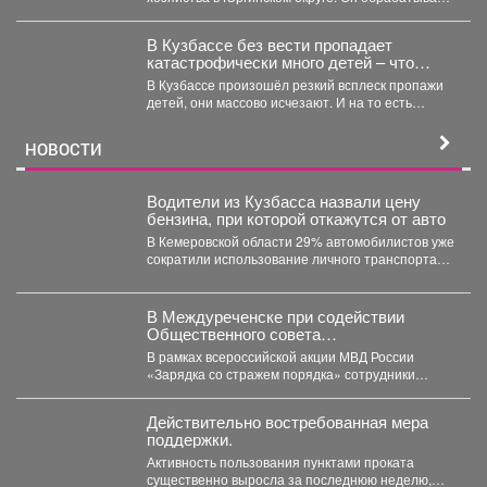
более пяти тысяч...
В Кузбассе без вести пропадает
катастрофически много детей – что
происходит
В Кузбассе произошёл резкий всплеск пропажи
детей, они массово исчезают. И на то есть
причина....
НОВОСТИ
Водители из Кузбасса назвали цену
бензина, при которой откажутся от авто
В Кемеровской области 29% автомобилистов уже
сократили использование личного транспорта
из‑за стоимости топлива. При этом...
В Междуреченске при содействии
Общественного совета
полицейские провели утреннюю зарядку
В рамках всероссийской акции МВД России
для детей из лагеря дневного
«Зарядка со стражем порядка» сотрудники
пребывания
полиции совместно с членом...
Действительно востребованная мера
поддержки.
Активность пользования пунктами проката
существенно выросла за последнюю неделю,