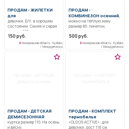
ПРОДАМ -
ЖИЛЕТКИ
ПРОДАМ -
для
КОМБИНЕЗОН осенний.
девочки, Б/У, в хорошем
можно на тёплую зиму.
состоянии. Синяя и серая
размер 80. пинетки,
на рост 128 см, состав
руковички, шарфик в
150 руб.
500 руб.
хлопок 100%, по 150 рублей
комплекте. Шапка в
за каждую. Серая в тёмном
подарок.
Кемеровская область - Кузбасс
Кемеровская область - Кузбасс
цвете рост 140 см, хлопок
г Междуреченск
г Междуреченск
70 %, цена 250 рублей.
продам - детская
продам - комплект
демисезонная
термобелья
ПРОДАМ -
ДЕТСКАЯ
ПРОДАМ -
КОМПЛЕКТ
ДЕМИСЕЗОННАЯ
термобелья
куртка размер 110. На осень
«OLDOS ACTIVE», для
и весну.
девочки, рост 116 см