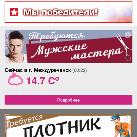
Мы победители!
реклама
Сейчас в г. Междуреченск
(00:22)
o
14.7 C
Подробнее
реклама