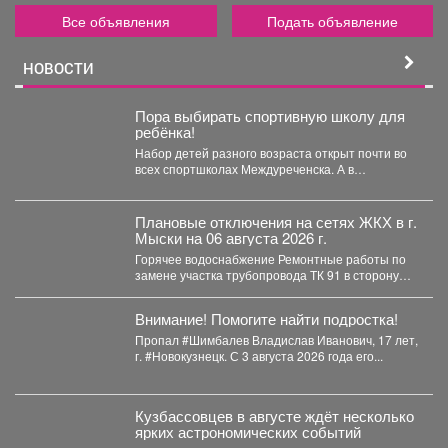
Все объявления
Подать объявление
НОВОСТИ
Пора выбирать спортивную школу для
ребёнка!
Набор детей разного возраста открыт почти во
всех спортшколах Междуреченска. А в
ближайший четверг, 6...
Плановые отключения на сетях ЖКХ в г.
Мыски на 06 августа 2026 г.
Горячее водоснабжение Ремонтные работы по
замене участка трубопровода ТК 91 в сторону
т.37 ул....
Внимание! Помогите найти подростка!
Пропал #Шимбалев Владислав Иванович, 17 лет,
г. #Новокузнецк. С 3 августа 2026 года его...
Кузбассовцев в августе ждёт несколько
ярких астрономических событий