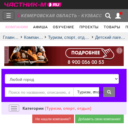
☰
КЕМЕРОВСКАЯ ОБЛАСТЬ - КУЗБАСС
Т
КОМПАНИИ
АФИША
ОБУЧЕНИЕ
ПРОЕКТЫ
ТОВАРЫ
Главная
Группы
Новости
Главная
Компании
Туризм, спорт, отдых
детский лагерь
реклама
Объявления
Недвижимость
Услуги
город
город
Туризм, спорт, отдых
Работа
Транспорт
Компании
Категории
(Туризм, спорт, отдых)
Навигация