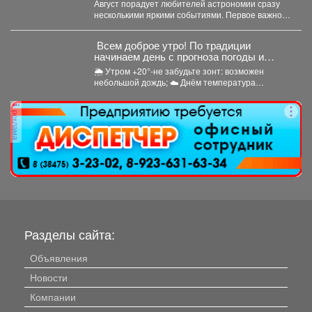
Август порадует любителей астрономии сразу
несколькими яркими событиями. Первое важное
явление месяца - частное лунное...
Всем доброе утро! По традиции
начинаем день с прогноза погоды и
щепотки народной мудрости
🌦 Утром +20°-не забудьте зонт: возможен
небольшой дождь; ☁️ Днём температура
поднимется до +24°,...
реклама
Разделы сайта:
Объявления
Новости
Компании