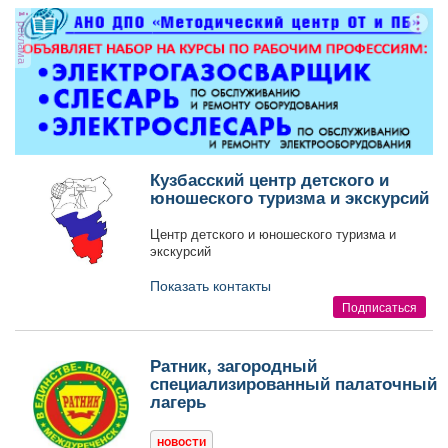
Афиша
Обучение
Проекты
реклама
Товары
Поздравления
Погода
Кузбасский центр детского и
юношеского туризма и экскурсий
Центр детского и юношеского туризма и
ТВ программа
Я - пенсионер
экскурсий
Показать контакты
Подписаться
Ратник, загородный
специализированный палаточный
лагерь
новости