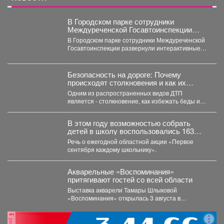
В Городском парке сотрудники
Междуреченской Госавтоинспекции
развернули интерактивные
В Городском парке сотрудники Междуреченской
профилактические площадки
Госавтоинспекции развернули интерактивные
профилактические площадки по популяризации
Правил дорожного движения...
Безопасность на дороге: Почему
происходят столкновения и как их
избежать?
Одним из распространенных видов ДТП
является - столкновение, как избежать беды и
обезопасить свой путь?...
В этом году возможностью собрать
детей в школу воспользовались 163
малообеспеченные семьи
Речь о ежегодной областной акции «Первое
Междуреченска.
сентября каждому школьнику».
Акварельные «Воспоминания»
притягивают гостей со всей области
Выставка акварели Тамары Шлыковой
«Воспоминания» открылась 3 августа в
Центральной библиотеке Мысков и сразу стала...