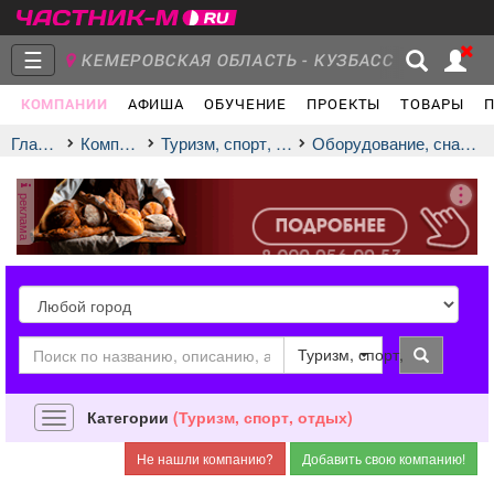
☰
КЕМЕРОВСКАЯ ОБЛАСТЬ - КУЗБАСС
Т
КОМПАНИИ
АФИША
ОБУЧЕНИЕ
ПРОЕКТЫ
ТОВАРЫ
Главная
Группы
Новости
Главная
Компании
Туризм, спорт, отдых
оборудование, снаряжение
реклама
Объявления
Недвижимость
Услуги
город
город
Туризм, спорт, отдых
Работа
Транспорт
Компании
Категории
(Туризм, спорт, отдых)
Навигация