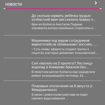
НОВОСТИ
До скольки кормить ребёнка грудью:
кузбасский врач рассказала правду о
лактации
Врач из Кузбасса Анастасия Подушко
опровергла распространённые стереотипы о
грудном вскармливании. По словам
заведующей...
Мошенники под видом сотрудников
маркетплейсов обманывают россиян, у
которых скоро день рождения.
✅Суть схемы: аферисты создают группы в
соцсетях, в которые добавляют пользователей в
преддверии их дня...
Сил хватило на 2 пролета? Лестницу-
водопад в Кемерове бросили без
ремонта
В областном центре Кузбасса еще недоделали
ремонт разрушающейся лестницы. Ее
состояние беспокоит местных жителей. ...
Плановые отключения на 8 августа (г.
Междуреченск)
В связи с ремонтными работами не будет
горячего водоснабжения ...