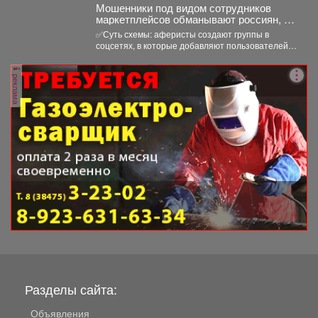
Мошенники под видом сотрудников
маркетплейсов обманывают россиян, у
которых скоро день рождения.
✅Суть схемы: аферисты создают группы в
соцсетях, в которые добавляют пользователей в
преддверии их дня...
реклама
Разделы сайта:
Объявления