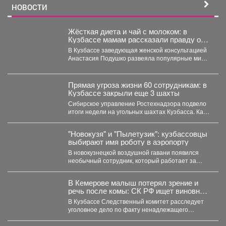
НОВОСТИ
Жёсткая диета и чай с молоком: в
Кузбассе мамам рассказали правду о
грудном вскармливании
В Кузбассе заведующая женской консультацией
Анастасия Подушко развеяла популярные мифы
о питании кормящих мам. ...
Прямая угроза жизни 60 сотрудникам: в
Кузбассе закрыли еще 3 шахты
Сибирское управление Ростехнадзора подвело
итоги недели на угольных шахтах Кузбасса. Как
сообщает официальный представитель...
"Новокузя" и "Пылетузик": кузбассовцы
выбирают имя роботу в аэропорту
В новокузнецкой воздушной гавани появился
необычный сотрудник, который работает за
энергию. В международном аэропорту...
В Кемерове малыш потерял зрение и
речь после комы: СК РФ ищет виновных
в искалеченном детстве
В Кузбассе Следственный комитет расследует
уголовное дело по факту ненадлежащего
оказания медицинской помощи двухлетнему
мальчику....