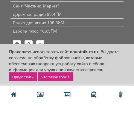
Сайт "Частник. Маркет"
Дорожное радио 93.4FM
Радио для двоих 105.3FM
Европа плюс 103.3FM
Продолжая использовать сайт
chastnik-m.ru
, Вы даете
согласие на обработку файлов cookie, которые
обеспечивают корректную работу сайта и сбора
информации для улучшения качества сервисов.
Политика конфиденциальности
Что такое cookie
Публикации с пометкой «Реклама», «На правах рекламы»,
«Партнёрский проект» оплачены рекламодателем.
Редакция сайта не несет ответственности за достоверность
информации, содержащейся в рекламных материалах и
объявлениях.
+16
© 2006-2026
ООО "Частник-М"