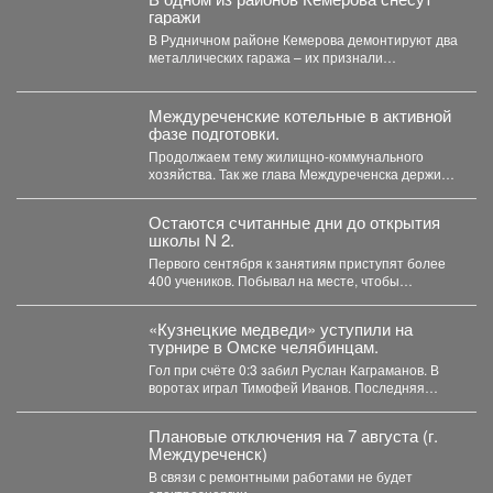
гаражи
В Рудничном районе Кемерова демонтируют два
металлических гаража – их признали
незаконными. В Рудничном...
Междуреченские котельные в активной
фазе подготовки.
Продолжаем тему жилищно-коммунального
хозяйства. Так же глава Междуреченска держит
на личном контроле ход ремонтных работ...
Остаются считанные дни до открытия
школы N 2.
Первого сентября к занятиям приступят более
400 учеников. Побывал на месте, чтобы
убедиться, что мы...
«Кузнецкие медведи» уступили на
турнире в Омске челябинцам.
Гол при счёте 0:3 забил Руслан Каграманов. В
воротах играл Тимофей Иванов. Последняя
шайба была...
Плановые отключения на 7 августа (г.
Междуреченск)
В связи с ремонтными работами не будет