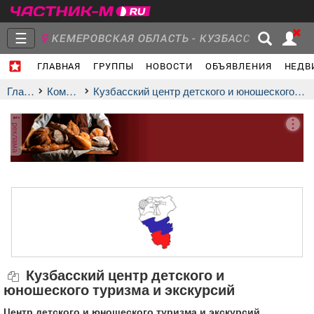
☰
КЕМЕРОВСКАЯ ОБЛАСТЬ - КУЗБАСС
ГЛАВНАЯ
ГРУППЫ
НОВОСТИ
ОБЪЯВЛЕНИЯ
НЕДВ
Главная
Группы
Новости
Главная
Компании
Кузбасский центр детского и юношеского туризма и экскурсий
реклама
Объявления
Недвижимость
Услуги
Работа
Транспорт
Компании
Кузбасский центр детского и
юношеского туризма и экскурсий
Центр детского и юношеского туризма и экскурсий