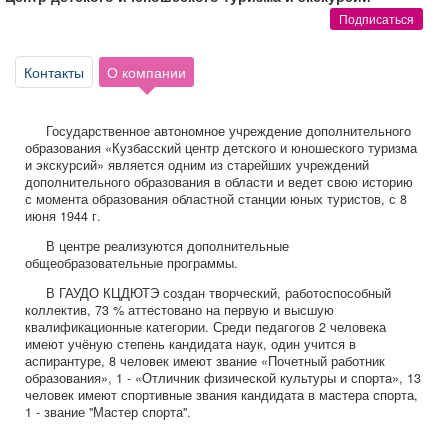
Афиша
Обучение
Проекты
Подписаться
Контакты
О компании
Товары
Поздравления
Погода
Государственное автономное учреждение дополнительного
образования «Кузбасский центр детского и юношеского туризма
и экскурсий» является одним из старейших учреждений
дополнительного образования в области и ведет свою историю
с момента образования областной станции юных туристов, с 8
июня 1944 г.
ТВ программа
Я - пенсионер
В центре реализуются дополнительные
общеобразовательные программы.
В ГАУДО КЦДЮТЭ создан творческий, работоспособный
коллектив, 73 % аттестовано на первую и высшую
квалификационные категории. Среди педагогов 2 человека
имеют учёную степень кандидата наук, один учится в
аспирантуре, 8 человек имеют звание «Почетный работник
образования», 1 - «Отличник физической культуры и спорта», 13
человек имеют спортивные звания кандидата в мастера спорта,
1 - звание "Мастер спорта".