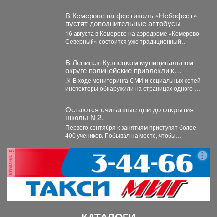
В Кемерове на фестиваль «Небофест»
пустят дополнительные автобусы
16 августа в Кемерове на аэродроме «Кемерово-
Северный» состоится уже традиционный
мультимедийный фестиваль «Небофест». До
аэродрома...
В Ленинск-Кузнецком муниципальном
округе полицейские привлекли к
ответственности автомобилистку за
🤳 В ходе мониторинга СМИ и социальных сетей
нарушение правил проезда перекрестка
инспекторы обнаружили на страницах одного из
интернет-сообществ...
Остаются считанные дни до открытия
школы N 2.
Первого сентября к занятиям приступят более
400 учеников. Побывал на месте, чтобы
убедиться, что мы...
реклама
КАТАЛОГИ