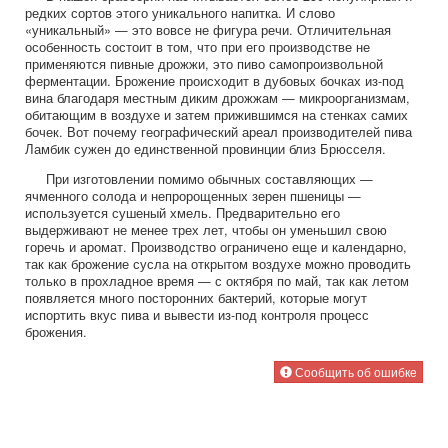
редких сортов этого уникального напитка. И слово
«уникальный» — это вовсе не фигура речи. Отличительная
особенность состоит в том, что при его производстве не
применяются пивные дрожжи, это пиво самопроизвольной
ферментации. Брожение происходит в дубовых бочках из-под
вина благодаря местным диким дрожжам — микроорганизмам,
обитающим в воздухе и затем прижившимся на стенках самих
бочек. Вот почему географический ареал производителей пива
Ламбик сужен до единственной провинции близ Брюсселя.
При изготовлении помимо обычных составляющих —
ячменного солода и непророщенных зерен пшеницы —
используется сушеный хмель. Предварительно его
выдерживают не менее трех лет, чтобы он уменьшил свою
горечь и аромат. Производство ограничено еще и календарно,
так как брожение сусла на открытом воздухе можно проводить
только в прохладное время — с октября по май, так как летом
появляется много посторонних бактерий, которые могут
испортить вкус пива и вывести из-под контроля процесс
брожения.
Сообщить об ошибке