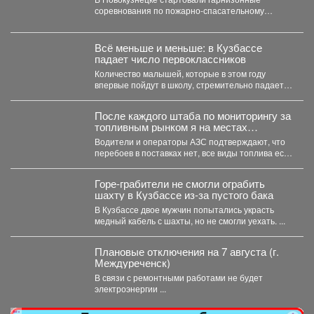
соревнования по пожарно-спасательному
спорту. Они продлятся в течение двух дней, а...
Всё меньше и меньше: в Кузбассе
падает число первоклассников
Количество малышей, которые в этом году
впервые пойдут в школу, стремительно падает в
Кемеровской области....
После каждого штаба по мониторингу за
топливным рынком я на местах
проверяю, соответствует ли озвученная
Водители и операторы АЗС подтверждают, что
информация действительности.
перебоев в поставках нет, все виды топлива есть
в...
Горе-грабители не смогли ограбить
шахту в Кузбассе из-за пустого бака
В Кузбассе двое мужчин попытались украсть
медный кабель с шахты, но не смогли уехать. ...
Плановые отключения на 7 августа (г.
Междуреченск)
В связи с ремонтными работами не будет
электроэнергии ...