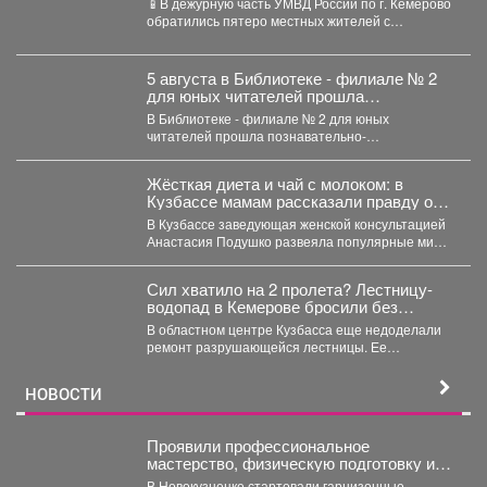
📱В дежурную часть УМВД России по г. Кемерово
обратились пятеро местных жителей с
заявлениями о...
5 августа в Библиотеке - филиале № 2
для юных читателей прошла
познавательно-развлекательная
В Библиотеке - филиале № 2 для юных
программа к Международному дню
читателей прошла познавательно-
светофора
развлекательная программа к Международному
дню...
Жёсткая диета и чай с молоком: в
Кузбассе мамам рассказали правду о
грудном вскармливании
В Кузбассе заведующая женской консультацией
Анастасия Подушко развеяла популярные мифы
о питании кормящих мам. ...
Сил хватило на 2 пролета? Лестницу-
водопад в Кемерове бросили без
ремонта
В областном центре Кузбасса еще недоделали
ремонт разрушающейся лестницы. Ее
состояние беспокоит местных жителей. ...
НОВОСТИ
Проявили профессиональное
мастерство, физическую подготовку и
командный дух.
В Новокузнецке стартовали гарнизонные