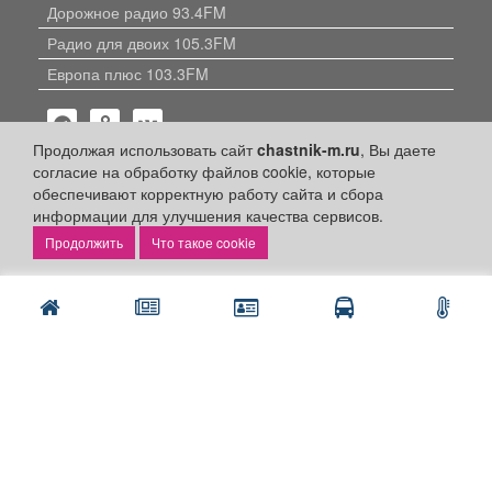
Дорожное радио 93.4FM
Радио для двоих 105.3FM
Европа плюс 103.3FM
Продолжая использовать сайт
chastnik-m.ru
, Вы даете
согласие на обработку файлов cookie, которые
обеспечивают корректную работу сайта и сбора
информации для улучшения качества сервисов.
Политика конфиденциальности
Что такое cookie
Публикации с пометкой «Реклама», «На правах рекламы»,
«Партнёрский проект» оплачены рекламодателем.
Редакция сайта не несет ответственности за достоверность
информации, содержащейся в рекламных материалах и
объявлениях.
+16
© 2006-2026
ООО "Частник-М"