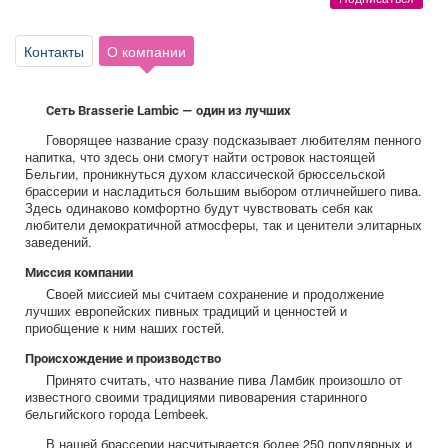
Афиша
Обучение
Проекты
Контакты
О компании
Сеть Brasserie Lambic — один из лучших
Товары
Поздравления
Погода
Говорящее название сразу подсказывает любителям пенного
напитка, что здесь они смогут найти островок настоящей
Бельгии, проникнуться духом классической брюссельской
брассерии и насладиться большим выбором отличнейшего пива.
Здесь одинаково комфортно будут чувствовать себя как
любители демократичной атмосферы, так и ценители элитарных
ТВ программа
Я - пенсионер
заведений.
Миссия компании
Своей миссией мы считаем сохранение и продолжение
лучших европейских пивных традиций и ценностей и
приобщение к ним наших гостей.
Происхождение и производство
Принято считать, что название пива Ламбик произошло от
известного своими традициями пивоварения старинного
бельгийского города Lembeek.
В нашей брассерии насчитывается более 250 популярных и