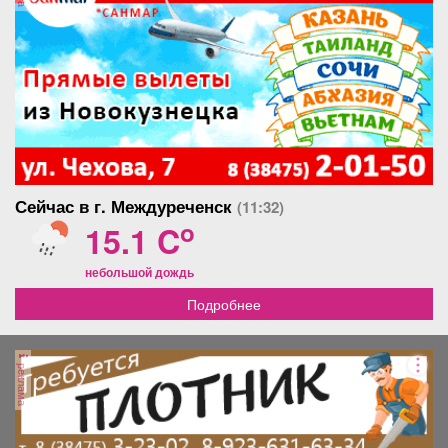
Сейчас в г. Междуреченск
(11:32)
o
15.1 C
небольшой дождь
Подробнее
реклама