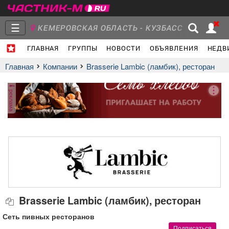
☰
КЕМЕРОВСКАЯ ОБЛАСТЬ - КУЗБАСС
ГЛАВНАЯ
ГРУППЫ
НОВОСТИ
ОБЪЯВЛЕНИЯ
НЕДВ
Главная
Группы
Новости
Главная
Компании
Brasserie Lambic (ламбик), ресторан
реклама
Объявления
Недвижимость
Услуги
Работа
Транспорт
Компании
Brasserie Lambic (ламбик), ресторан
Сеть пивных ресторанов
Подписаться