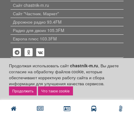
Сайт chastnik-m.ru
Сайт "Частник. Маркет"
Дорожное радио 93.4FM
Радио для двоих 105.3FM
Европа плюс 103.3FM
Продолжая использовать сайт
chastnik-m.ru
, Вы даете
согласие на обработку файлов cookie, которые
обеспечивают корректную работу сайта и сбора
Политика конфиденциальности
информации для улучшения качества сервисов.
Публикации с пометкой «Реклама», «На правах рекламы»,
Что такое cookie
«Партнёрский проект» оплачены рекламодателем.
Редакция сайта не несет ответственности за достоверность
информации, содержащейся в рекламных материалах и
объявлениях.
+16
© 2006-2026
ООО "Частник-М"