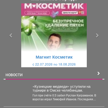
П
С
р
л
е
е
д
д
ы
у
д
ю
у
щ
щ
и
Магнит Косметик
и
й
c 22.07.2026 по 18.08.2026
й
НОВОСТИ
«Кузнецкие медведи» уступили на
турнире в Омске челябинцам.
Гол при счёте 0:3 забил Руслан Каграманов. В
воротах играл Тимофей Иванов. Последняя
шайба была...