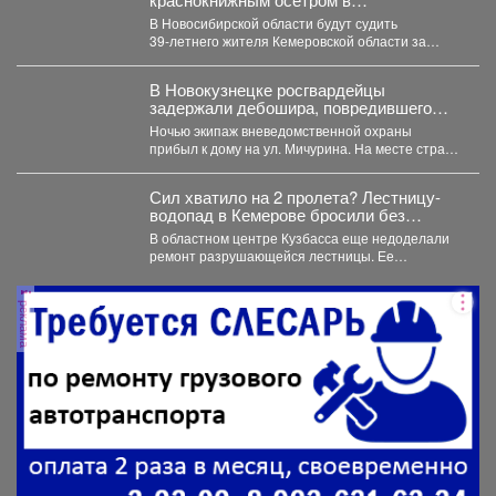
Новосибирске
В Новосибирской области будут судить
39‑летнего жителя Кемеровской области за
незаконную добычу рыбы, занесённой в...
В Новокузнецке росгвардейцы
задержали дебошира, повредившего
окно и дверь квартиры сожительницы
Ночью экипаж вневедомственной охраны
прибыл к дому на ул. Мичурина. На месте стражи
правопорядка обнаружили...
Сил хватило на 2 пролета? Лестницу-
водопад в Кемерове бросили без
ремонта
В областном центре Кузбасса еще недоделали
ремонт разрушающейся лестницы. Ее
состояние беспокоит местных жителей. ...
реклама