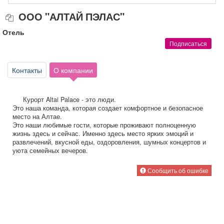
Афиша
Обучение
Проекты
ООО "АЛТАЙ ПЭЛАС"
Отель
Подписаться
Товары
Поздравления
Погода
Контакты
О компании
Курорт Altai Palace - это люди.
Это наша команда, которая создает комфортное и безопасное
место на Алтае.
ТВ программа
Я - пенсионер
Это наши любимые гости, которые проживают полноценную
жизнь здесь и сейчас. Именно здесь место ярких эмоций и
развлечений, вкусной еды, оздоровления, шумных концертов и
уюта семейных вечеров.
Сообщить об ошибке