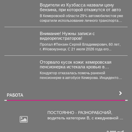
Водители из Кузбасса назвали цену
бензина, при которой откажутся от авто
В Кемеровской области 29% автомобилистов уже
сократили использование личного транспорта
из‑за стоимости топлива. При этом...
Внимание! Нужны записи с
видеорегистраторов!
Пропал #Пензин Сергей Владимирович, 60 лет,
г. #Новокузнецк. С 21 июля 2026 года его...
Оторвало кусок кожи: кемеровская
пенсионерка истекала кровью в
автобусе
Кондуктор отказалась помочь раненой
пенсионерке в автобусе Кемерова. Инцидентом
заинтересовались СК РФ. Следственный
комитет...
РАБОТА
ПОСТОЯННО - РАЗНОРАБОЧИЙ,
водитель
категории В, с ежедневной ...
2 000 руб.