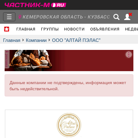
☰
КЕМЕРОВСКАЯ ОБЛАСТЬ - КУЗБАСС
ГЛАВНАЯ
ГРУППЫ
НОВОСТИ
ОБЪЯВЛЕНИЯ
НЕДВ
Главная
Группы
Новости
Главная
Компании
ООО "АЛТАЙ ПЭЛАС"
реклама
Объявления
Недвижимость
Услуги
Данные компании не подтверждены, информация может
быть недействительной.
Работа
Транспорт
Компании