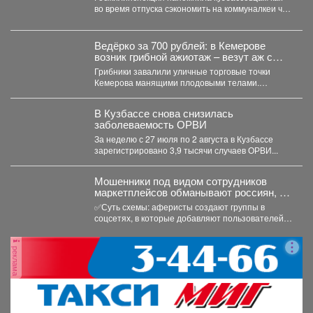
во время отпуска сэкономить на коммуналкеи что
для этого нужно. ...
Ведёрко за 700 рублей: в Кемерове
возник грибной ажиотаж – везут аж с
Алтая
Грибники завалили уличные торговые точки
Кемерова манящими плодовыми телами.
Корреспондент VSE42.Ru выяснил, где что есть...
В Кузбассе снова снизилась
заболеваемость ОРВИ
За неделю с 27 июля по 2 августа в Кузбассе
зарегистрировано 3,9 тысячи случаев ОРВИ...
Мошенники под видом сотрудников
маркетплейсов обманывают россиян, у
которых скоро день рождения.
✅Суть схемы: аферисты создают группы в
соцсетях, в которые добавляют пользователей в
преддверии их дня...
реклама