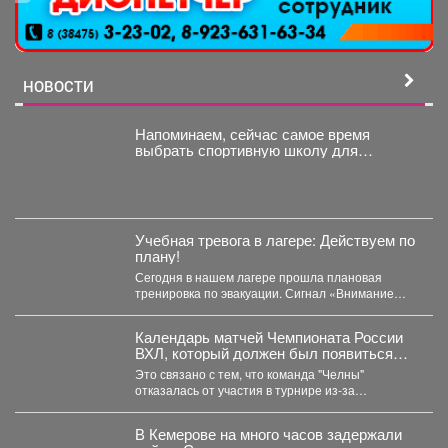
НОВОСТИ
Напоминаем, сейчас самое время
выбрать спортивную школу для
ребёнка.
Учебная тревога в лагере: Действуем по
плану!
Сегодня в нашем лагере прошла плановая
тренировка по эвакуации. Сигнал «Внимание
всем!» прозвучал неожиданно, но,...
Календарь матчей Чемпионата России
ВХЛ, который должен был появиться
сегодня, опубликуют позднее.
Это связано с тем, что команда "Челны"
отказалась от участия в турнире из-за
финансовых проблем...
В Кемерове на много часов задержали