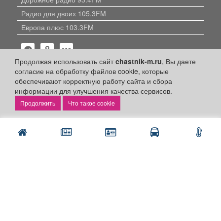
Радио для двоих 105.3FM
Европа плюс 103.3FM
Продолжая использовать сайт
chastnik-m.ru
, Вы даете
согласие на обработку файлов cookie, которые
обеспечивают корректную работу сайта и сбора
информации для улучшения качества сервисов.
Политика конфиденциальности
Что такое cookie
Публикации с пометкой «Реклама», «На правах рекламы»,
«Партнёрский проект» оплачены рекламодателем.
Редакция сайта не несет ответственности за достоверность
информации, содержащейся в рекламных материалах и
объявлениях.
+16
© 2006-2026
ООО "Частник-М"