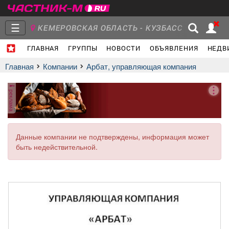
☰
КЕМЕРОВСКАЯ ОБЛАСТЬ - КУЗБАСС
ГЛАВНАЯ
ГРУППЫ
НОВОСТИ
ОБЪЯВЛЕНИЯ
НЕДВ
Главная
Группы
Новости
Главная
Компании
Арбат, управляющая компания
реклама
Объявления
Недвижимость
Услуги
Данные компании не подтверждены, информация может
быть недействительной.
Работа
Транспорт
Компании