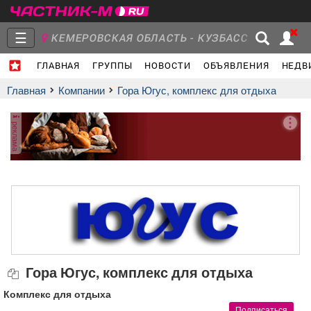
☰
КЕМЕРОВСКАЯ ОБЛАСТЬ - КУЗБАСС
ГЛАВНАЯ
ГРУППЫ
НОВОСТИ
ОБЪЯВЛЕНИЯ
НЕДВ
Главная
Группы
Новости
Главная
Компании
Гора Югус, комплекс для отдыха
реклама
Объявления
Недвижимость
Услуги
Работа
Транспорт
Компании
Гора Югус, комплекс для отдыха
Комплекс для отдыха
Подписаться