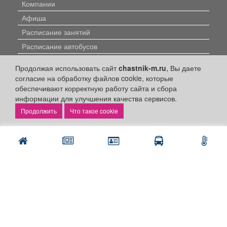
Компании
Афиша
Расписание занятий
Расписание автобусов
Погода
Продолжая использовать сайт
chastnik-m.ru
, Вы даете
Контакты
согласие на обработку файлов cookie, которые
обеспечивают корректную работу сайта и сбора
Наши вакансии
информации для улучшения качества сервисов.
Быстрые ссылки:
Что такое cookie
Установить приложение
Личный кабинет
Подать объявление
Подать объявление в газету
Поздравить
Скачать газету "Частник-М"