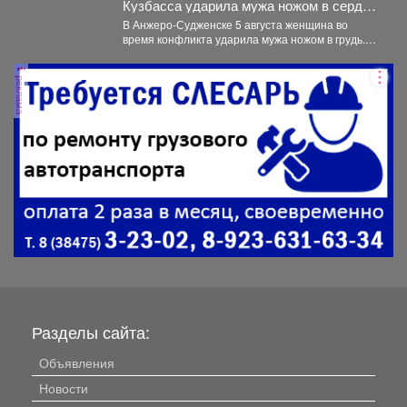
Кузбасса ударила мужа ножом в сердце
- подробности
В Анжеро-Судженске 5 августа женщина во
время конфликта ударила мужа ножом в грудь.
Мужчина скончался....
реклама
Разделы сайта:
Объявления
Новости