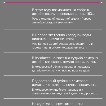
В этом году возможностью собрать
детей в школу воспользовались 163
малообеспеченные семьи
Речь о ежегодной областной акции «Первое
Междуреченска.
сентября каждому школьнику».
В Белове экстренно холодной воды
лишатся тысячи жителей
Мэр Белова Сергей Алексеев сообщил, что в
городе нашли снижение давления в сети
магистрального водопровода...
В Кузбассе неизвестна судьба семерых
детей – как сквозь землю провалились
В Кемеровской области пропали несколько
детей, поиски затянулись, но пока не дали
никакого результата. ...
Подростковый дебош в Кемерове:
родители ответят за ночные похождения
детей
В Кемерове полицейские привлекли к
ответственности родителей девяти подростков.
В Кемерове полицейские выявили в...
Находится в шоке: жительница