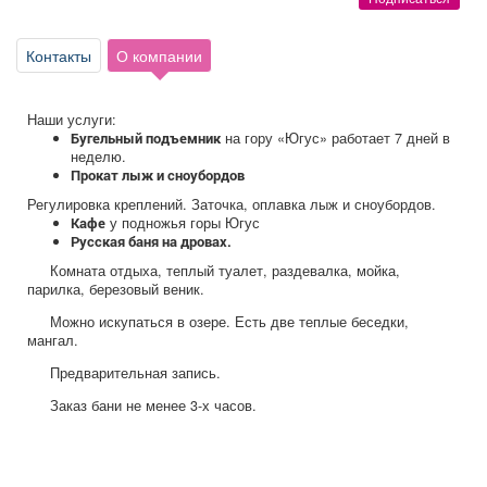
Афиша
Обучение
Проекты
Контакты
О компании
Наши услуги:
Товары
Поздравления
Погода
на гору «Югус» работает 7 дней в
Бугельный подъемник
неделю.
Прокат лыж и сноубордов
Регулировка креплений. Заточка, оплавка лыж и сноубордов.
у подножья горы Югус
Кафе
Русская баня на дровах.
ТВ программа
Я - пенсионер
Комната отдыха, теплый туалет, раздевалка, мойка,
парилка, березовый веник.
Можно искупаться в озере. Есть две теплые беседки,
мангал.
Предварительная запись.
Заказ бани не менее 3-х часов.