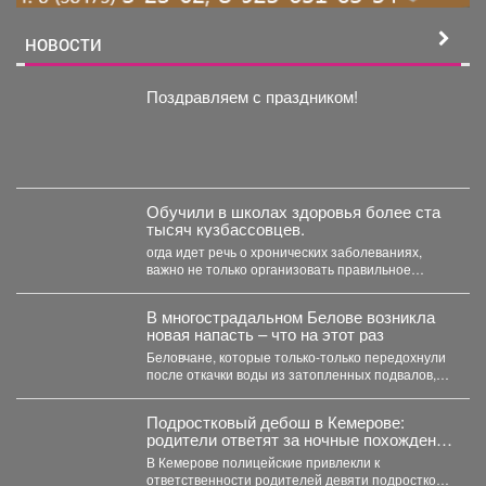
НОВОСТИ
Поздравляем с праздником!
Обучили в школах здоровья более ста
тысяч кузбассовцев.
огда идет речь о хронических заболеваниях,
важно не только организовать правильное
лечение, но и научить...
В многострадальном Белове возникла
новая напасть – что на этот раз
Беловчане, которые только-только передохнули
после откачки воды из затопленных подвалов,
столкнулись с новой напастью. ...
Подростковый дебош в Кемерове:
родители ответят за ночные похождения
детей
В Кемерове полицейские привлекли к
ответственности родителей девяти подростков.