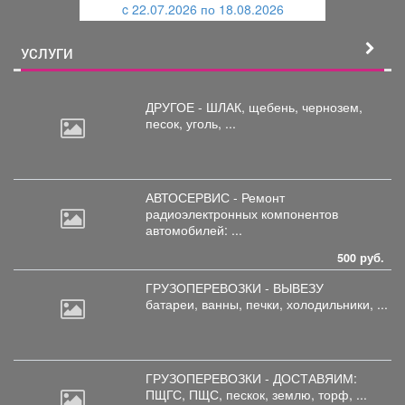
c 22.07.2026 по 18.08.2026
й
УСЛУГИ
ДРУГОЕ - ШЛАК, щебень,
чернозем,
песок, уголь, ...
АВТОСЕРВИС - Ремонт
радиоэлектронных
компонентов
автомобилей: ...
500 руб.
ГРУЗОПЕРЕВОЗКИ - ВЫВЕЗУ
батареи,
ванны, печки, холодильники, ...
ГРУЗОПЕРЕВОЗКИ - ДОСТАВЯИМ:
ПЩГС,
ПЩС, пескок, землю, торф, ...