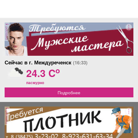
реклама
Сейчас в г. Междуреченск
(16:33)
o
24.3 C
пасмурно
Подробнее
реклама