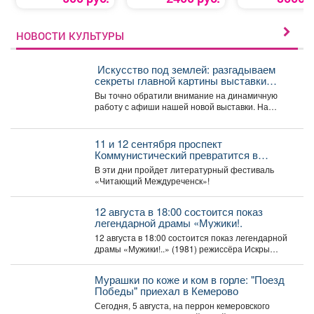
НОВОСТИ КУЛЬТУРЫ
️ Искусство под землей: разгадываем
секреты главной картины выставки
«Шахтёрская слава» автор Тамара
Вы точно обратили внимание на динамичную
Шлыкова
работу с афиши нашей новой выставки. На
первый взгляд...
11 и 12 сентября проспект
Коммунистический превратится в
огромную литературную сцену под
В эти дни пройдет литературный фестиваль
открытым небом.
«Читающий Междуреченск»!
12 августа в 18:00 состоится показ
легендарной драмы «Мужики!.
12 августа в 18:00 состоится показ легендарной
драмы «Мужики!..» (1981) режиссёра Искры
Бабич. Фильм,...
Мурашки по коже и ком в горле: "Поезд
Победы" приехал в Кемерово
Сегодня, 5 августа, на перрон кемеровского