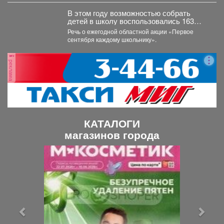
В этом году возможностью собрать
детей в школу воспользовались 163
малообеспеченные семьи
Речь о ежегодной областной акции «Первое
Междуреченска.
сентября каждому школьнику».
реклама
КАТАЛОГИ
магазинов города
П
С
р
л
е
е
д
д
ы
у
д
ю