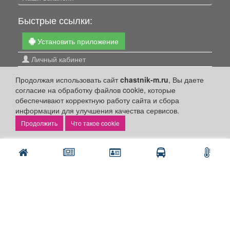
Быстрые ссылки:
Установить приложение
Личный кабинет
Подать объявление
Продолжая использовать сайт
chastnik-m.ru
, Вы даете
Подать объявление в газету
согласие на обработку файлов cookie, которые
обеспечивают корректную работу сайта и сбора
Поздравить
информации для улучшения качества сервисов.
Скачать газету "Частник-М"
Что такое cookie
Рекламодателям:
Бизнес-кабинет
Заказать рекламу
Оплата услуг:
Расценки
Оплатить