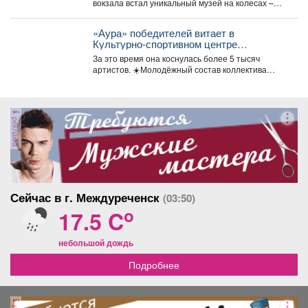
вокзала встал уникальный музей на колесах –
"Поезд Победы"....
«Аура» победителей витает в
Культурно-спортивном центре
металлургов ЕВРАЗа уже больше 30
За это время она коснулась более 5 тысяч
лет.
артистов. ☀️Молодёжный состав коллектива
«Аура» получил...
реклама
Сейчас в г. Междуреченск
(03:50)
o
17.5 C
небольшой дождь
Подробнее