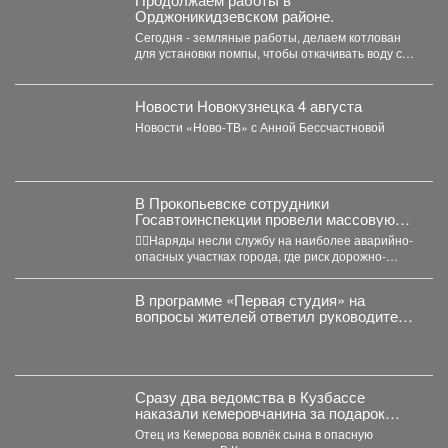
Орджоникидзевском районе.
Сегодня - земляные работы, делаем котлован
для установки помпы, чтобы откачивать воду с
затопленных территорий....
Новости Новокузнецка 4 августа
Новости «Ново-ТВ» с Анной Бессчастновой
В Прокопьевске сотрудники
Госавтоинспекции провели массовую
проверку водителей
👮‍♂Наряды несли службу на наиболее аварийно-
опасных участках города, где риск дорожно-
транспортных происшествий особенно высок.
Основная...
В программе «Первая студия» на
вопросы жителей ответил руководитель
администрации Куйбышевского района
Сергей Маисеев.
Сразу два ведомства в Кузбассе
наказали кемеровчанина за подарок
сыну
Отец из Кемерова вовлёк сына в опасную