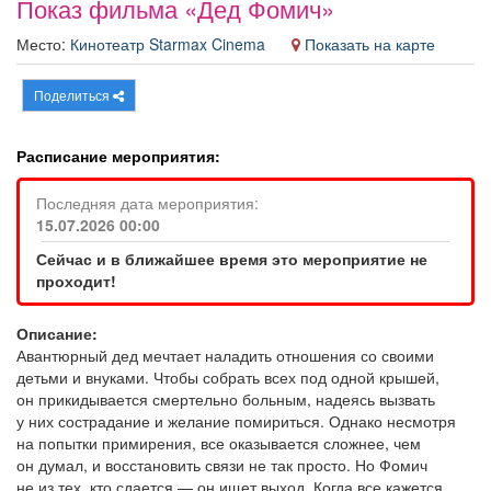
Показ фильма «Дед Фомич»
Афиша
Обучение
Проекты
Место:
Кинотеатр Starmax Cinema
Показать на карте
Поделиться
Товары
Поздравления
Погода
Расписание мероприятия:
Последняя дата мероприятия:
15.07.2026 00:00
ТВ программа
Я - пенсионер
Сейчас и в ближайшее время это мероприятие не
проходит!
Описание:
Авантюрный дед мечтает наладить отношения со своими
детьми и внуками. Чтобы собрать всех под одной крышей,
он прикидывается смертельно больным, надеясь вызвать
у них сострадание и желание помириться. Однако несмотря
на попытки примирения, все оказывается сложнее, чем
он думал, и восстановить связи не так просто. Но Фомич
не из тех, кто сдается — он ищет выход. Когда все кажется