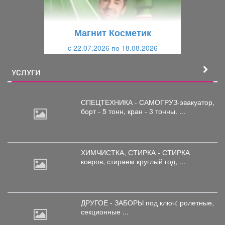
у
щ
щ
и
Магнит Косметик
и
й
c 22.07.2026 по 18.08.2026
й
УСЛУГИ
СПЕЦТЕХНИКА - САМОГРУЗ-эвакуатор,
борт
- 5 тонн, кран - 3 тонны. ...
ХИМЧИСТКА, СТИРКА - СТИРКА
ковров,
стираем круглый год, ...
ДРУГОЕ - ЗАБОРЫ под
ключ; ролетные,
секционные ...