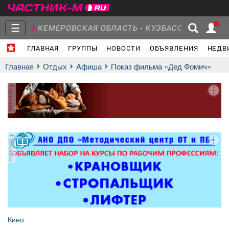
☰
КЕМЕРОВСКАЯ ОБЛАСТЬ - КУЗБАСС
ГЛАВНАЯ
ГРУППЫ
НОВОСТИ
ОБЪЯВЛЕНИЯ
НЕДВ
Главная
Группы
Новости
Главная
Отдых
афиша
Показ фильма «Дед Фомич»
реклама
Объявления
Недвижимость
Услуги
реклама
Работа
Транспорт
Компании
Кино