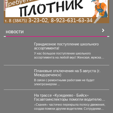
реклама
НОВОСТИ
Грандиозное поступление школьного
ассортимента!
У нас большое поступление школьного
ассортимента на любой вкус! Женская, мужская и
детская одежда...
Плановые отключения на 5 августа (г.
Междуреченск)
В связи с ремонтными работами не будет
электроэнергии ...
На трассе «Кузедеево - Бийск»
Госавтоинспекторы помогли водителю
застрявшего в кювете грузовика.
«Скания» частично перекрыла полосу движения,
создав помехи другим водителям. Сотрудники
ГИБДД организовали на месте реверсивное...