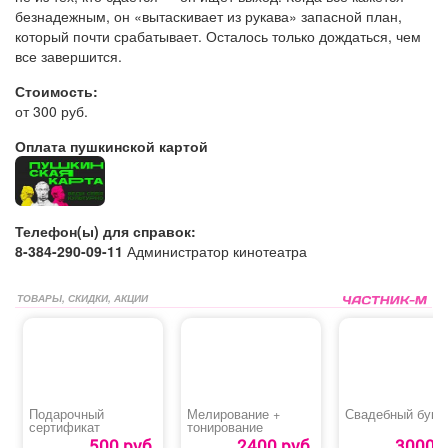
безнадежным, он «вытаскивает из рукава» запасной план,
который почти срабатывает. Осталось только дождаться, чем
все завершится.
Стоимость:
от 300 руб.
Оплата пушкинской картой
Телефон(ы) для справок:
8-384-290-09-11
Администратор кинотеатра
ТОВАРЫ, СКИДКИ, АКЦИИ
Подарочный
Мелирование +
Свадебный буке
сертификат
тонирование
500 руб.
2400 руб.
3000 р