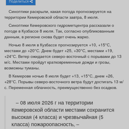
Поделиться
Афиша
Обучение
Проекты
Синоптики раскрыли, какая погода прогнозируется на
территории Кемеровской области завтра, 8 июля.
Синоптики Кемеровского гидрометцентра рассказали о
погоде в Кузбассе 8 июля. Так, согласно опубликованным
Товары
Поздравления
Погода
данным, в регионе снова будет очень жарко.
Ночью 8 июля в Кузбассе прогнозируется +10, +15°С,
местами до +20°С. Днем будет +25, +30°С, местами +19,
+24°С. Ветер ожидается северо-восточный с порывами до 13
м/с. Местами пройдут кратковременные дожди и грозы,
возможны туманы.
ТВ программа
Я - пенсионер
В Кемерове ночью 8 июля будет +13, +15°С, днем +26,
+28°С. Порывы северо-восточного ветра будут достигать 13 м/
с. Переменная облачность, преимущественно без осадков.
– 08 июля 2026 г на территории
Кемеровской области местами сохранится
высокая (4 класса) и чрезвычайная (5
класса) пожароопасность, –