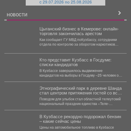
c 29.07.2026 по 25.08.2026
й
НОВОСТИ
Цыганский бизнес в Кемерове: онлайн-
торговля закончилась арестом
Как сообщает ГУ МВД поКузбассу, сотрудники
отдела по контролю за оборотом наркотиков
задержали 24-летнего мужчину...
Кто представит Кузбасс в Госдуме:
списки кандидатов
В Кузбассе завершилось выдвижение
кандидатов на выборы в Госдуму –25 человек от
8 партий. ...
Этнографический парк в деревне Шанда
стал центром притяжения гостей со всей
области.
Поводом для улыбок стал областной телеутский
национальный праздник единства «Теле-
Каан-2026». 👏🎉 Как отметили событие?...
В Кузбассе рекордно подорожал бензин
– какие сейчас цены
Цены на автомобильное топливо в Кузбассе