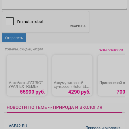
Отправить
ТОВАРЫ, СКИДКИ, АКЦИИ
Мотоблок «PATRIOT
Аккумуляторный
Прикорневой об
УРАЛ EXTREME»
сучкорез «Huter ELS-
20Li-2К»
55990 руб.
4290 руб.
700 р
НОВОСТИ ПО ТЕМЕ -> ПРИРОДА И ЭКОЛОГИЯ
VSE42.RU
Природа и экология